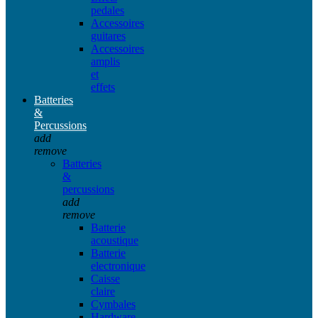
pedales
Accessoires
guitares
Accessoires
amplis
et
effets
Batteries
&
Percussions
add
remove
Batteries
&
percussions
add
remove
Batterie
acoustique
Batterie
electronique
Caisse
claire
Cymbales
Hardware