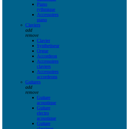
Piano
rythmique
Accessoires
piano
Claviers
add
remove
Clavier
Synthetiseur
Orgue
Accordeon
Accessoires
claviers
Accessoires
accordeons
Guitares
add
remove
Guitare
acoustique
Guitare
electro
acoustique
Guitare
classique