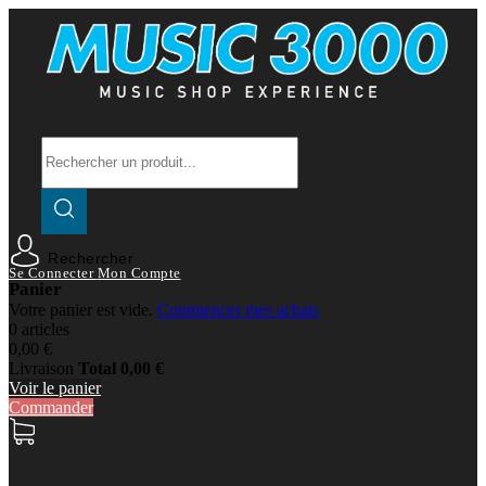
Rechercher
Se Connecter
Mon Compte
Panier
Votre panier est vide.
Commencer mes achats
0 articles
0,00 €
Livraison
Total
0,00 €
Voir le panier
Commander