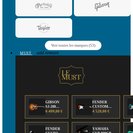
Voir toutes les marques (53)
add
remove
MUST
GIBSON
FENDER
SJ-200
CUSTOM
Anniversary
6 499,00 €
SHOP Strat 63'
4 520,00 €
Limited
NOS Sunburst
Edition
FENDER
YAMAHA