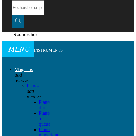
Rechercher
MENU
INSTRUMENTS
Magasins
add
remove
Pianos
add
remove
Piano
droit
Piano
à
queue
Piano
numerique