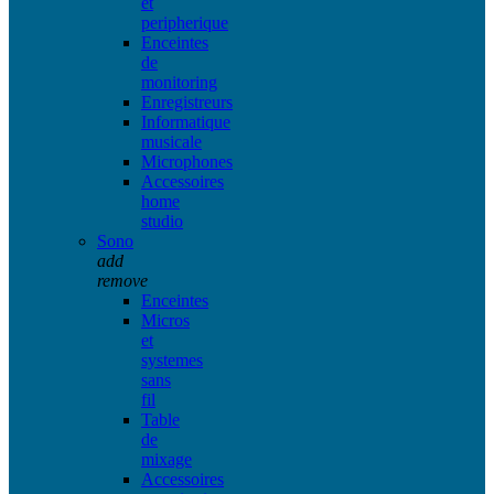
et
peripherique
Enceintes
de
monitoring
Enregistreurs
Informatique
musicale
Microphones
Accessoires
home
studio
Sono
add
remove
Enceintes
Micros
et
systemes
sans
fil
Table
de
mixage
Accessoires