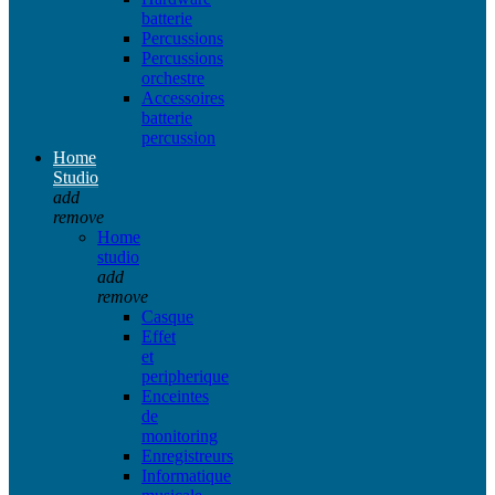
batterie
Percussions
Percussions
orchestre
Accessoires
batterie
percussion
Home
Studio
add
remove
Home
studio
add
remove
Casque
Effet
et
peripherique
Enceintes
de
monitoring
Enregistreurs
Informatique