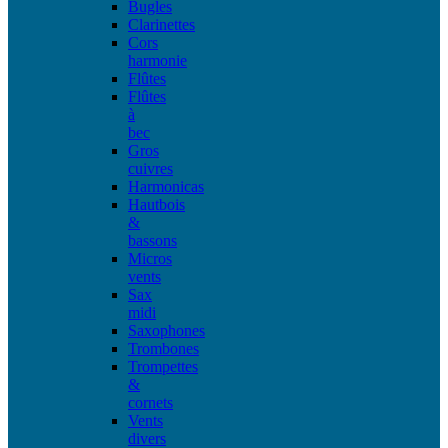
Bugles
Clarinettes
Cors
harmonie
Flûtes
Flûtes
à
bec
Gros
cuivres
Harmonicas
Hautbois
&
bassons
Micros
vents
Sax
midi
Saxophones
Trombones
Trompettes
&
cornets
Vents
divers