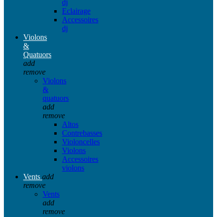
dj
Eclairage
Accessoires
dj
Violons
&
Quatuors
add
remove
Violons
&
quatuors
add
remove
Altos
Contrebasses
Violoncelles
Violons
Accessoires
violons
Vents
add
remove
Vents
add
remove