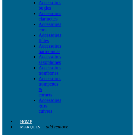
Accessoires
bugles
Accessoires
clarinettes
Accessoires
cors
Accessoires
flûtes
Accessoires
harmonicas
Accessoires
saxophones
Accessoires
trombones
Accessoires
trompettes
&
cornets
Accessoires
gros
cuivres
HOME
add
remove
MARQUES