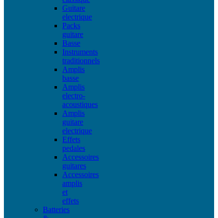
Guitare
electrique
Packs
guitare
Basse
Instruments
traditionnels
Amplis
basse
Amplis
electro-
acoustiques
Amplis
guitare
electrique
Effets
pedales
Accessoires
guitares
Accessoires
amplis
et
effets
Batteries