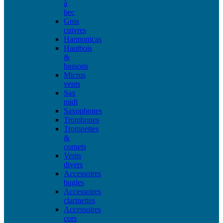
à
bec
Gros
cuivres
Harmonicas
Hautbois
&
bassons
Micros
vents
Sax
midi
Saxophones
Trombones
Trompettes
&
cornets
Vents
divers
Accessoires
bugles
Accessoires
clarinettes
Accessoires
cors