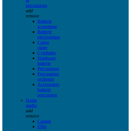
&
percussions
add
remove
Batterie
acoustique
Batterie
electronique
Caisse
claire
Cymbales
Hardware
batterie
Percussions
Percussions
orchestre
Accessoires
batterie
percussion
Home
studio
add
remove
Casque
Effet