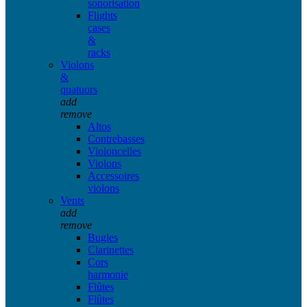
sonorisation
Flights
cases
&
racks
Violons
&
quatuors
add
remove
Altos
Contrebasses
Violoncelles
Violons
Accessoires
violons
Vents
add
remove
Bugles
Clarinettes
Cors
harmonie
Flûtes
Flûtes