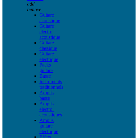
add
remove
Guitare
acoustique
Guitare
electro
acoustique
Guitare
classique
Guitare
electrique
Packs
guitare
Basse
Instruments
traditionnels
Amplis
basse
Amplis
electro-
acoustiques
Amplis
guitare
electrique
Effets