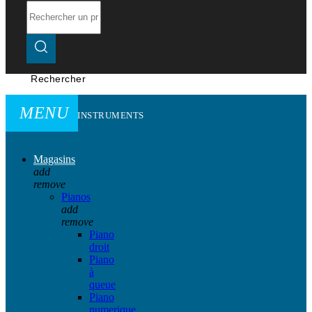
Rechercher
MENU
INSTRUMENTS
Magasins
add
remove
Pianos
add
remove
Piano
droit
Piano
à
queue
Piano
numerique