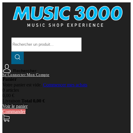
Rechercher
Se Connecter
Mon Compte
Panier
Votre panier est vide.
Commencer mes achats
0 articles
0,00 €
Livraison
Total
0,00 €
Voir le panier
Commander