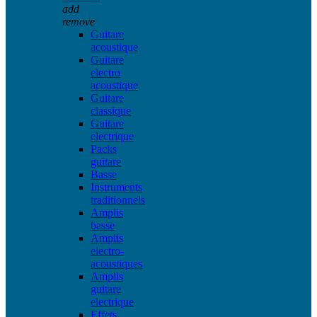
add
remove
Guitare
acoustique
Guitare
electro
acoustique
Guitare
classique
Guitare
electrique
Packs
guitare
Basse
Instruments
traditionnels
Amplis
basse
Amplis
electro-
acoustiques
Amplis
guitare
electrique
Effets