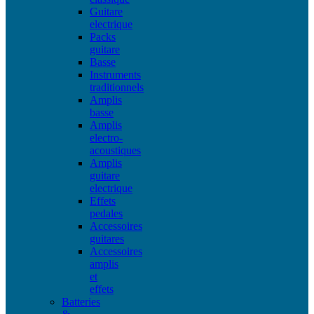
Guitare
electrique
Packs
guitare
Basse
Instruments
traditionnels
Amplis
basse
Amplis
electro-
acoustiques
Amplis
guitare
electrique
Effets
pedales
Accessoires
guitares
Accessoires
amplis
et
effets
Batteries