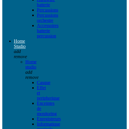
batterie
Percussions
Percussions
orchestre
Accessoires
batterie
percussion
Home
Studio
add
remove
Home
studio
add
remove
Casque
Effet
et
peripherique
Enceintes
de
monitoring
Enregistreurs
Informatique