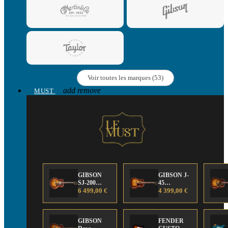
Voir toutes les marques (53)
add
remove
MUST
GIBSON
GIBSON J-
SJ-200
45
Anniversary
6 499,00 €
Anniversary
4 399,00 €
Limited
Limited
Edition
Edition
GIBSON
FENDER