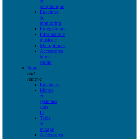
et
peripherique
Enceintes
de
monitoring
Enregistreurs
Informatique
musicale
Microphones
Accessoires
home
studio
Sono
add
remove
Enceintes
Micros
et
systemes
sans
fil
Table
de
mixage
Accessoires