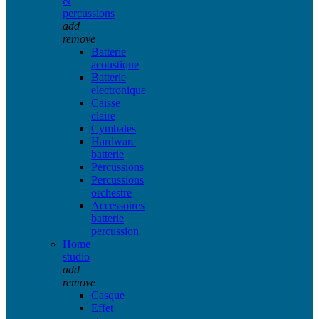
&
percussions
add
remove
Batterie
acoustique
Batterie
electronique
Caisse
claire
Cymbales
Hardware
batterie
Percussions
Percussions
orchestre
Accessoires
batterie
percussion
Home
studio
add
remove
Casque
Effet