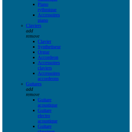
Piano
rythmique
Accessoires
piano
Claviers
add
remove
Clavier
Synthetiseur
Orgue
Accordeon
Accessoires
claviers
Accessoires
accordeons
Guitares
add
remove
Guitare
acoustique
Guitare
electro
acoustique
Guitare
classique