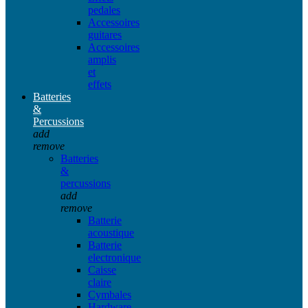
pedales
Accessoires
guitares
Accessoires
amplis
et
effets
Batteries
&
Percussions
add
remove
Batteries
&
percussions
add
remove
Batterie
acoustique
Batterie
electronique
Caisse
claire
Cymbales
Hardware