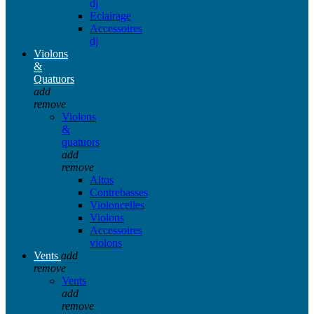
dj
Eclairage
Accessoires
dj
Violons
&
Quatuors
add
remove
Violons
&
quatuors
add
remove
Altos
Contrebasses
Violoncelles
Violons
Accessoires
violons
Vents
add
remove
Vents
add
remove