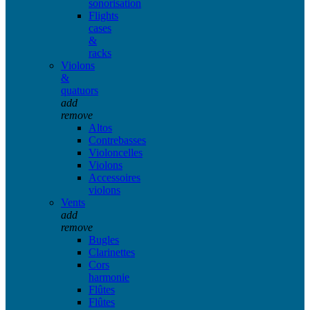
sonorisation
Flights
cases
&
racks
Violons
&
quatuors
add
remove
Altos
Contrebasses
Violoncelles
Violons
Accessoires
violons
Vents
add
remove
Bugles
Clarinettes
Cors
harmonie
Flûtes
Flûtes