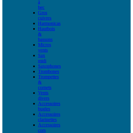
à
bec
Gros
cuivres
Harmonicas
Hautbois
&
bassons
Micros
vents
Sax
midi
Saxophones
Trombones
Trompettes
&
cornets
Vents
divers
Accessoires
bugles
Accessoires
clarinettes
Accessoires
cors