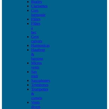
Bugles
Clarinettes
Cors
harmonie
Flûtes
Flûtes
à
bec
Gros
cuivres
Harmonicas
Hautbois
&
bassons
Micros
vents
Sax
midi
Saxophones
Trombones
Trompettes
&
cornets
Vents
divers