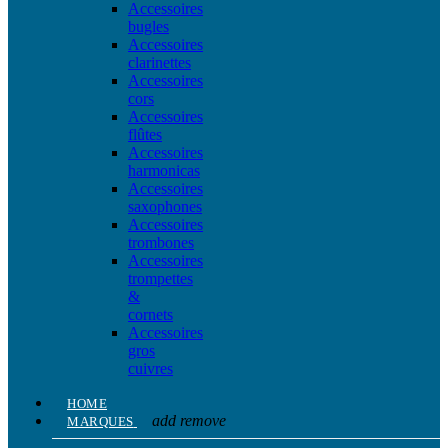
Accessoires
bugles
Accessoires
clarinettes
Accessoires
cors
Accessoires
flûtes
Accessoires
harmonicas
Accessoires
saxophones
Accessoires
trombones
Accessoires
trompettes
&
cornets
Accessoires
gros
cuivres
HOME
add
remove
MARQUES