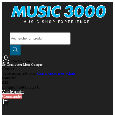
Rechercher
Se Connecter
Mon Compte
Panier
Votre panier est vide.
Commencer mes achats
0 articles
0,00 €
Livraison
Total
0,00 €
Voir le panier
Commander