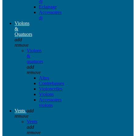
dj
Eclairage
Accessoires
dj
Violons
&
Quatuors
add
remove
Violons
&
quatuors
add
remove
Altos
Contrebasses
Violoncelles
Violons
Accessoires
violons
Vents
add
remove
Vents
add
remove