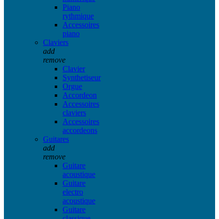
Piano
rythmique
Accessoires
piano
Claviers
add
remove
Clavier
Synthetiseur
Orgue
Accordeon
Accessoires
claviers
Accessoires
accordeons
Guitares
add
remove
Guitare
acoustique
Guitare
electro
acoustique
Guitare
classique