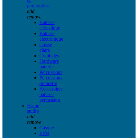
&
percussions
add
remove
Batterie
acoustique
Batterie
electronique
Caisse
claire
Cymbales
Hardware
batterie
Percussions
Percussions
orchestre
Accessoires
batterie
percussion
Home
studio
add
remove
Casque
Effet