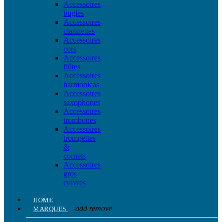
Accessoires
bugles
Accessoires
clarinettes
Accessoires
cors
Accessoires
flûtes
Accessoires
harmonicas
Accessoires
saxophones
Accessoires
trombones
Accessoires
trompettes
&
cornets
Accessoires
gros
cuivres
HOME
add
remove
MARQUES