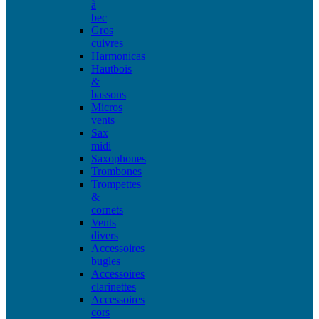
à
bec
Gros
cuivres
Harmonicas
Hautbois
&
bassons
Micros
vents
Sax
midi
Saxophones
Trombones
Trompettes
&
cornets
Vents
divers
Accessoires
bugles
Accessoires
clarinettes
Accessoires
cors