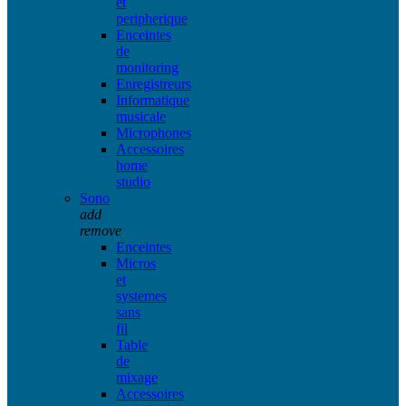
et
peripherique
Enceintes
de
monitoring
Enregistreurs
Informatique
musicale
Microphones
Accessoires
home
studio
Sono
add
remove
Enceintes
Micros
et
systemes
sans
fil
Table
de
mixage
Accessoires