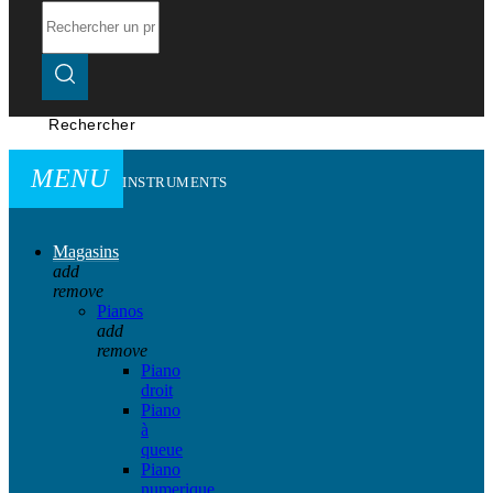
Rechercher
MENU
INSTRUMENTS
Magasins
add
remove
Pianos
add
remove
Piano
droit
Piano
à
queue
Piano
numerique