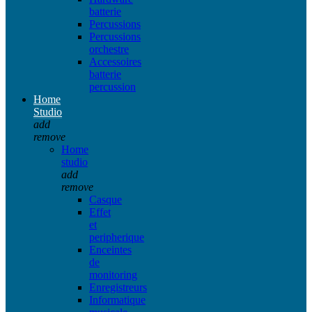
batterie
Percussions
Percussions
orchestre
Accessoires
batterie
percussion
Home
Studio
add
remove
Home
studio
add
remove
Casque
Effet
et
peripherique
Enceintes
de
monitoring
Enregistreurs
Informatique