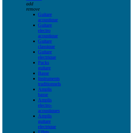
add
remove
Guitare
acoustique
Guitare
electro
acoustique
Guitare
classique
Guitare
electrique
Packs
guitare
Basse
Instruments
traditionnels
Amplis
basse
Amplis
electro-
acoustiques
Amplis
guitare
electrique
Effets