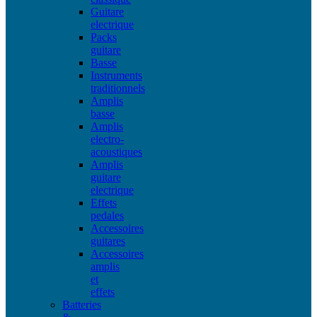
Guitare
electrique
Packs
guitare
Basse
Instruments
traditionnels
Amplis
basse
Amplis
electro-
acoustiques
Amplis
guitare
electrique
Effets
pedales
Accessoires
guitares
Accessoires
amplis
et
effets
Batteries