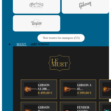
Voir toutes les marques (53)
add
remove
MUST
GIBSON
GIBSON J-
SJ-200
45
Anniversary
6 499,00 €
Anniversary
4 399,00 €
Limited
Limited
Edition
Edition
GIBSON
FENDER