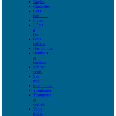
Bugles
Clarinettes
Cors
harmonie
Flûtes
Flûtes
à
bec
Gros
cuivres
Harmonicas
Hautbois
&
bassons
Micros
vents
Sax
midi
Saxophones
Trombones
Trompettes
&
cornets
Vents
divers