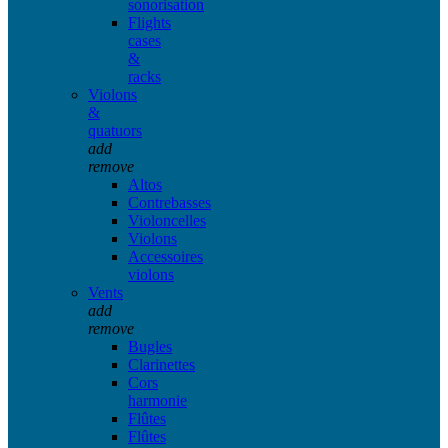
sonorisation
Flights
cases
&
racks
Violons
&
quatuors
add
remove
Altos
Contrebasses
Violoncelles
Violons
Accessoires
violons
Vents
add
remove
Bugles
Clarinettes
Cors
harmonie
Flûtes
Flûtes