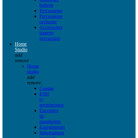
batterie
Percussions
Percussions
orchestre
Accessoires
batterie
percussion
Home
Studio
add
remove
Home
studio
add
remove
Casque
Effet
et
peripherique
Enceintes
de
monitoring
Enregistreurs
Informatique