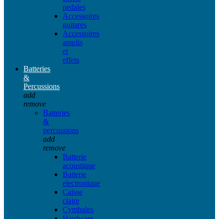
pedales
Accessoires
guitares
Accessoires
amplis
et
effets
Batteries
&
Percussions
add
remove
Batteries
&
percussions
add
remove
Batterie
acoustique
Batterie
electronique
Caisse
claire
Cymbales
Hardware