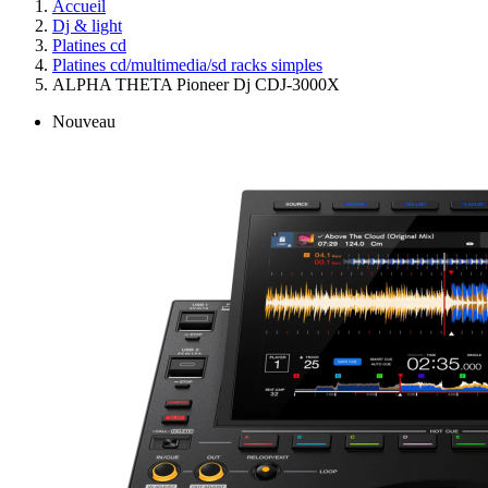
Accueil
Dj & light
Platines cd
Platines cd/multimedia/sd racks simples
ALPHA THETA Pioneer Dj CDJ-3000X
Nouveau