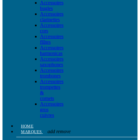
Accessoires
bugles
Accessoires
clarinettes
Accessoires
cors
Accessoires
flûtes
Accessoires
harmonicas
Accessoires
saxophones
Accessoires
trombones
Accessoires
trompettes
&
cornets
Accessoires
gros
cuivres
HOME
add
remove
MARQUES