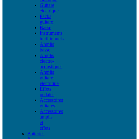
Guitare
electrique
Packs
guitare
Basse
Instruments
traditionnels
Amplis
basse
Amplis
electro-
acoustiques
Amplis
guitare
electrique
Effets
pedales
Accessoires
guitares
Accessoires
amplis
et
effets
Batteries