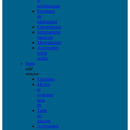
et
peripherique
Enceintes
de
monitoring
Enregistreurs
Informatique
musicale
Microphones
Accessoires
home
studio
Sono
add
remove
Enceintes
Micros
et
systemes
sans
fil
Table
de
mixage
Accessoires