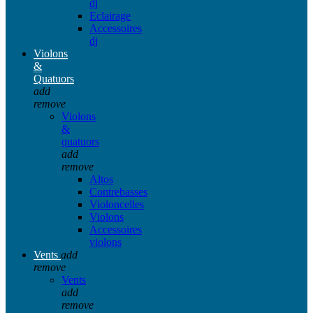
dj
Eclairage
Accessoires
dj
Violons
&
Quatuors
add
remove
Violons
&
quatuors
add
remove
Altos
Contrebasses
Violoncelles
Violons
Accessoires
violons
Vents
add
remove
Vents
add
remove