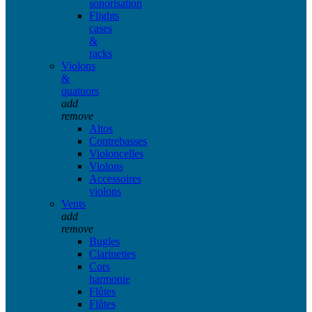
sonorisation
Flights
cases
&
racks
Violons
&
quatuors
add
remove
Altos
Contrebasses
Violoncelles
Violons
Accessoires
violons
Vents
add
remove
Bugles
Clarinettes
Cors
harmonie
Flûtes
Flûtes