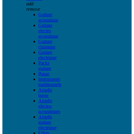
add
remove
Guitare
acoustique
Guitare
electro
acoustique
Guitare
classique
Guitare
electrique
Packs
guitare
Basse
Instruments
traditionnels
Amplis
basse
Amplis
electro-
acoustiques
Amplis
guitare
electrique
Effets