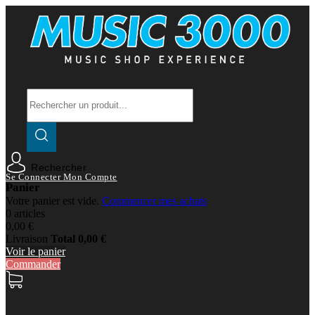
Rechercher
Se Connecter
Mon Compte
Panier
Votre panier est vide.
Commencer mes achats
0 articles
0,00 €
Livraison
Total
0,00 €
Voir le panier
Commander