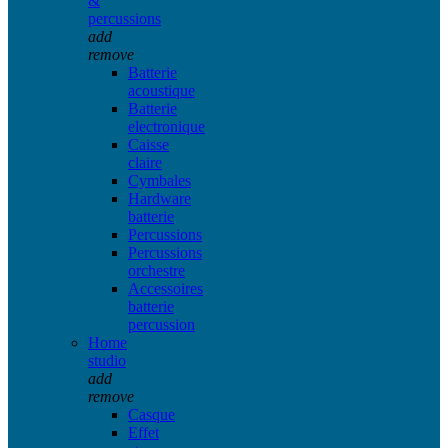
&
percussions
add
remove
Batterie
acoustique
Batterie
electronique
Caisse
claire
Cymbales
Hardware
batterie
Percussions
Percussions
orchestre
Accessoires
batterie
percussion
Home
studio
add
remove
Casque
Effet