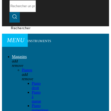
Rechercher
MENU
INSTRUMENTS
Magasins
add
remove
Pianos
add
remove
Piano
droit
Piano
à
queue
Piano
numerique