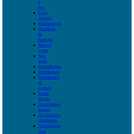
à
bec
Gros
cuivres
Harmonicas
Hautbois
&
bassons
Micros
vents
Sax
midi
Saxophones
Trombones
Trompettes
&
cornets
Vents
divers
Accessoires
bugles
Accessoires
clarinettes
Accessoires
cors