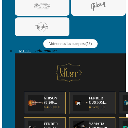
Voir toutes les marques (53)
add
remove
MUST
GIBSON
FENDER
SJ-200
CUSTOM
Anniversary
6 499,00 €
SHOP Strat 63'
4 520,00 €
Limited
NOS Sunburst
Edition
FENDER
YAMAHA