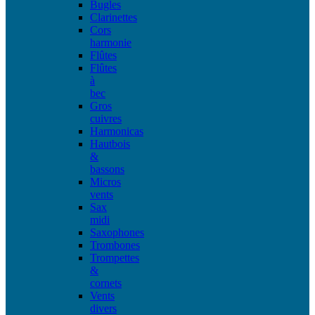
Bugles
Clarinettes
Cors
harmonie
Flûtes
Flûtes
à
bec
Gros
cuivres
Harmonicas
Hautbois
&
bassons
Micros
vents
Sax
midi
Saxophones
Trombones
Trompettes
&
cornets
Vents
divers