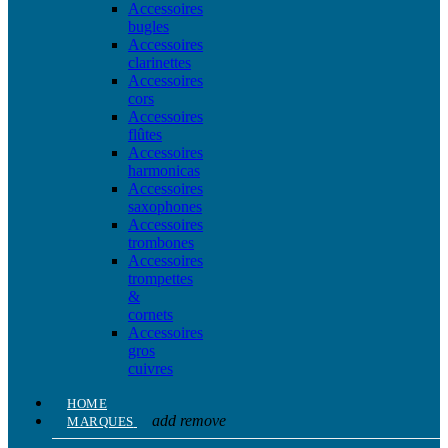
Accessoires
bugles
Accessoires
clarinettes
Accessoires
cors
Accessoires
flûtes
Accessoires
harmonicas
Accessoires
saxophones
Accessoires
trombones
Accessoires
trompettes
&
cornets
Accessoires
gros
cuivres
HOME
add
remove
MARQUES