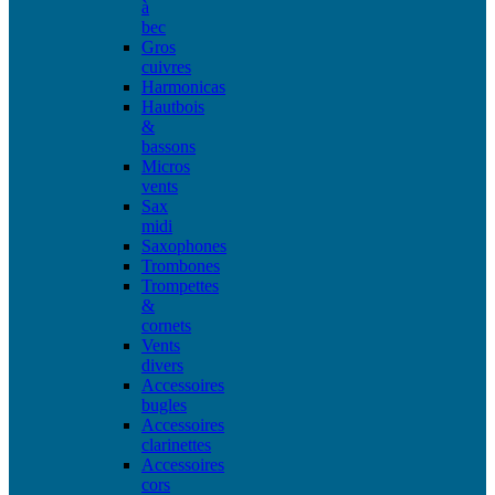
à
bec
Gros
cuivres
Harmonicas
Hautbois
&
bassons
Micros
vents
Sax
midi
Saxophones
Trombones
Trompettes
&
cornets
Vents
divers
Accessoires
bugles
Accessoires
clarinettes
Accessoires
cors