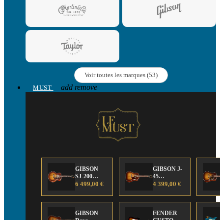
Voir toutes les marques (53)
add
remove
MUST
GIBSON
GIBSON J-
SJ-200
45
Anniversary
6 499,00 €
Anniversary
4 399,00 €
Limited
Limited
Edition
Edition
GIBSON
FENDER