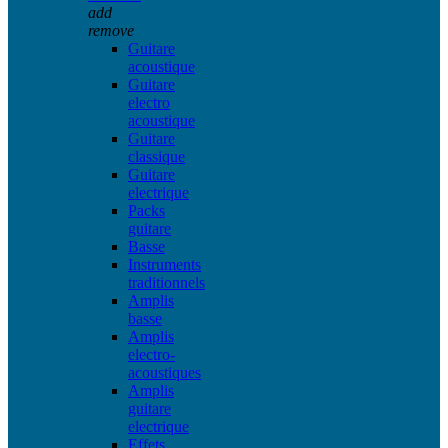
add
remove
Guitare
acoustique
Guitare
electro
acoustique
Guitare
classique
Guitare
electrique
Packs
guitare
Basse
Instruments
traditionnels
Amplis
basse
Amplis
electro-
acoustiques
Amplis
guitare
electrique
Effets