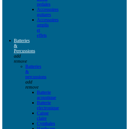
pedales
Accessoires
guitares
Accessoires
amplis
et
effets
Batteries
&
Percussions
add
remove
Batteries
&
percussions
add
remove
Batterie
acoustique
Batterie
electronique
Caisse
claire
Cymbales
Hardware