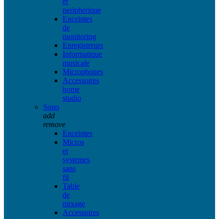
et
peripherique
Enceintes
de
monitoring
Enregistreurs
Informatique
musicale
Microphones
Accessoires
home
studio
Sono
add
remove
Enceintes
Micros
et
systemes
sans
fil
Table
de
mixage
Accessoires