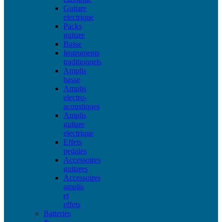
Guitare
electrique
Packs
guitare
Basse
Instruments
traditionnels
Amplis
basse
Amplis
electro-
acoustiques
Amplis
guitare
electrique
Effets
pedales
Accessoires
guitares
Accessoires
amplis
et
effets
Batteries