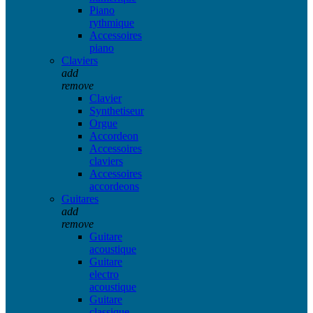
Piano
rythmique
Accessoires
piano
Claviers
add
remove
Clavier
Synthetiseur
Orgue
Accordeon
Accessoires
claviers
Accessoires
accordeons
Guitares
add
remove
Guitare
acoustique
Guitare
electro
acoustique
Guitare
classique