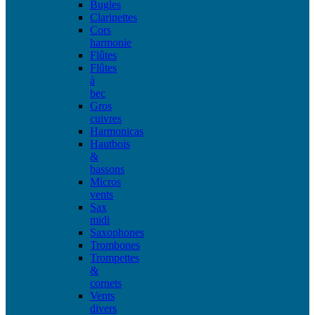
Bugles
Clarinettes
Cors
harmonie
Flûtes
Flûtes
à
bec
Gros
cuivres
Harmonicas
Hautbois
&
bassons
Micros
vents
Sax
midi
Saxophones
Trombones
Trompettes
&
cornets
Vents
divers