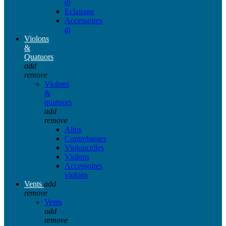
dj
Eclairage
Accessoires
dj
Violons
&
Quatuors
add
remove
Violons
&
quatuors
add
remove
Altos
Contrebasses
Violoncelles
Violons
Accessoires
violons
Vents
add
remove
Vents
add
remove