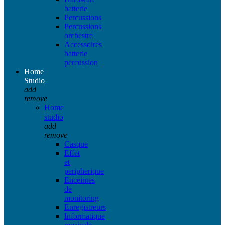
batterie
Percussions
Percussions
orchestre
Accessoires
batterie
percussion
Home
Studio
add
remove
Home
studio
add
remove
Casque
Effet
et
peripherique
Enceintes
de
monitoring
Enregistreurs
Informatique