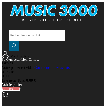
Rechercher
Se Connecter
Mon Compte
Panier
Votre panier est vide.
Commencer mes achats
0 articles
0,00 €
Livraison
Total
0,00 €
Voir le panier
Commander