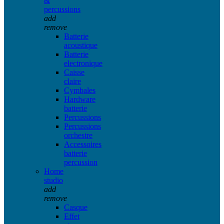
&
percussions
add
remove
Batterie
acoustique
Batterie
electronique
Caisse
claire
Cymbales
Hardware
batterie
Percussions
Percussions
orchestre
Accessoires
batterie
percussion
Home
studio
add
remove
Casque
Effet