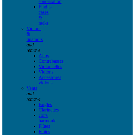
sonorisation
Flights
cases
&
racks
Violons
&
quatuors
add
remove
Altos
Contrebasses
Violoncelles
Violons
Accessoires
violons
Vents
add
remove
Bugles
Clarinettes
Cors
harmonie
Flûtes
Flûtes