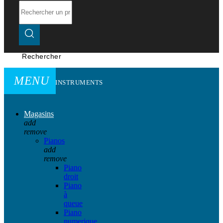
Rechercher
MENU
INSTRUMENTS
Magasins
add
remove
Pianos
add
remove
Piano
droit
Piano
à
queue
Piano
numerique