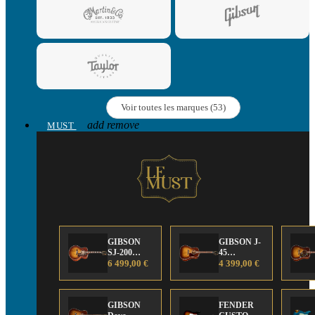
Voir toutes les marques (53)
add
remove
MUST
GIBSON
GIBSON J-
SJ-200
45
Anniversary
6 499,00 €
Anniversary
4 399,00 €
Limited
Limited
Edition
Edition
GIBSON
FENDER