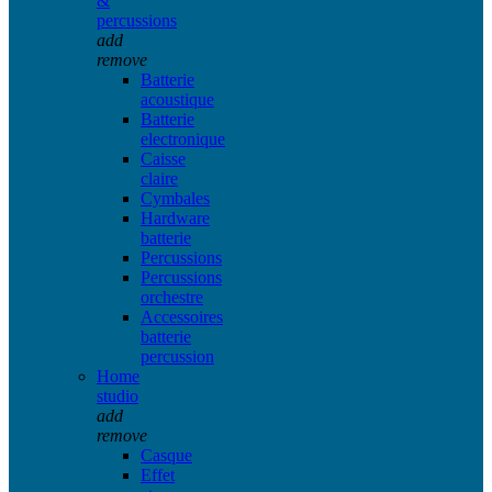
&
percussions
add
remove
Batterie
acoustique
Batterie
electronique
Caisse
claire
Cymbales
Hardware
batterie
Percussions
Percussions
orchestre
Accessoires
batterie
percussion
Home
studio
add
remove
Casque
Effet