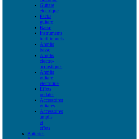
Guitare
electrique
Packs
guitare
Basse
Instruments
traditionnels
Amplis
basse
Amplis
electro-
acoustiques
Amplis
guitare
electrique
Effets
pedales
Accessoires
guitares
Accessoires
amplis
et
effets
Batteries