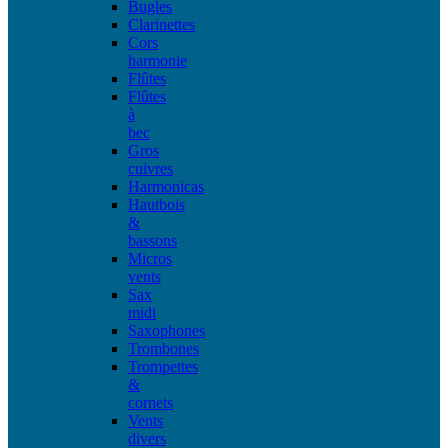
Bugles
Clarinettes
Cors
harmonie
Flûtes
Flûtes
à
bec
Gros
cuivres
Harmonicas
Hautbois
&
bassons
Micros
vents
Sax
midi
Saxophones
Trombones
Trompettes
&
cornets
Vents
divers