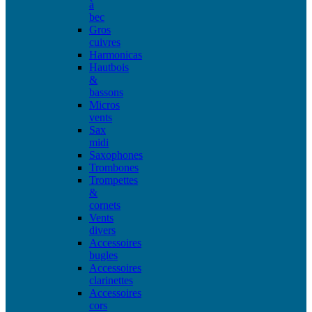
à
bec
Gros
cuivres
Harmonicas
Hautbois
&
bassons
Micros
vents
Sax
midi
Saxophones
Trombones
Trompettes
&
cornets
Vents
divers
Accessoires
bugles
Accessoires
clarinettes
Accessoires
cors