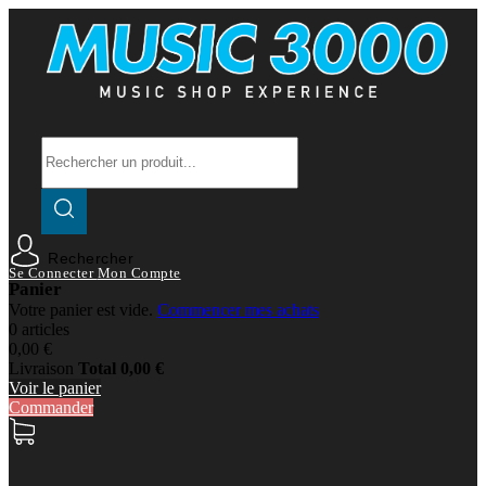
Rechercher
Se Connecter
Mon Compte
Panier
Votre panier est vide.
Commencer mes achats
0 articles
0,00 €
Livraison
Total
0,00 €
Voir le panier
Commander