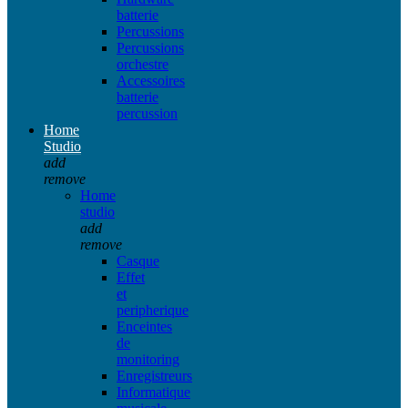
batterie
Percussions
Percussions
orchestre
Accessoires
batterie
percussion
Home
Studio
add
remove
Home
studio
add
remove
Casque
Effet
et
peripherique
Enceintes
de
monitoring
Enregistreurs
Informatique