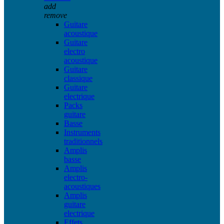
add
remove
Guitare
acoustique
Guitare
electro
acoustique
Guitare
classique
Guitare
electrique
Packs
guitare
Basse
Instruments
traditionnels
Amplis
basse
Amplis
electro-
acoustiques
Amplis
guitare
electrique
Effets