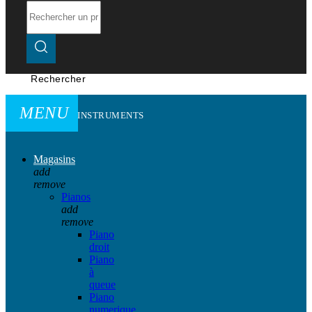
Rechercher
MENU
INSTRUMENTS
Magasins
add
remove
Pianos
add
remove
Piano
droit
Piano
à
queue
Piano
numerique