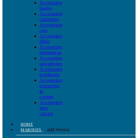
Accessoires
bugles
Accessoires
clarinettes
Accessoires
cors
Accessoires
flûtes
Accessoires
harmonicas
Accessoires
saxophones
Accessoires
trombones
Accessoires
trompettes
&
cornets
Accessoires
gros
cuivres
HOME
add
remove
MARQUES