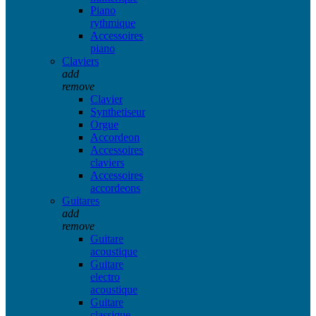
Piano
rythmique
Accessoires
piano
Claviers
add
remove
Clavier
Synthetiseur
Orgue
Accordeon
Accessoires
claviers
Accessoires
accordeons
Guitares
add
remove
Guitare
acoustique
Guitare
electro
acoustique
Guitare
classique