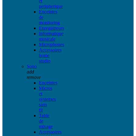
et
peripherique
Enceintes
de
monitoring
Enregistreurs
Informatique
musicale
Microphones
Accessoires
home
studio
Sono
add
remove
Enceintes
Micros
et
systemes
sans
fil
Table
de
mixage
Accessoires