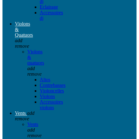
dj
Eclairage
Accessoires
dj
Violons
&
Quatuors
add
remove
Violons
&
quatuors
add
remove
Altos
Contrebasses
Violoncelles
Violons
Accessoires
violons
Vents
add
remove
Vents
add
remove