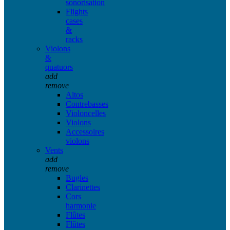
sonorisation
Flights
cases
&
racks
Violons
&
quatuors
add
remove
Altos
Contrebasses
Violoncelles
Violons
Accessoires
violons
Vents
add
remove
Bugles
Clarinettes
Cors
harmonie
Flûtes
Flûtes