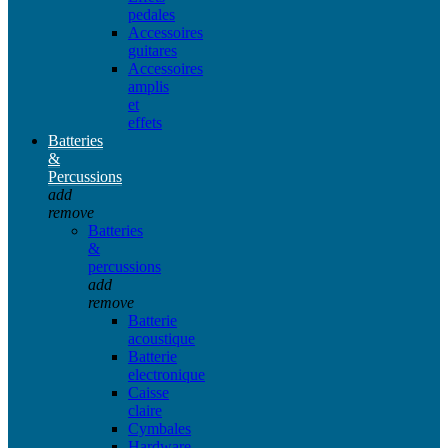
pedales
Accessoires
guitares
Accessoires
amplis
et
effets
Batteries
&
Percussions
add
remove
Batteries
&
percussions
add
remove
Batterie
acoustique
Batterie
electronique
Caisse
claire
Cymbales
Hardware