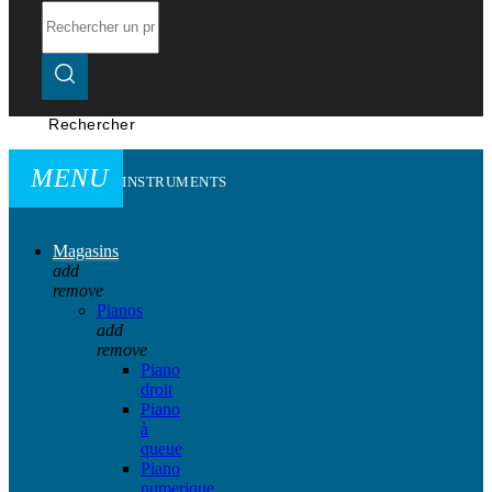
Rechercher
MENU
INSTRUMENTS
Magasins
add
remove
Pianos
add
remove
Piano
droit
Piano
à
queue
Piano
numerique