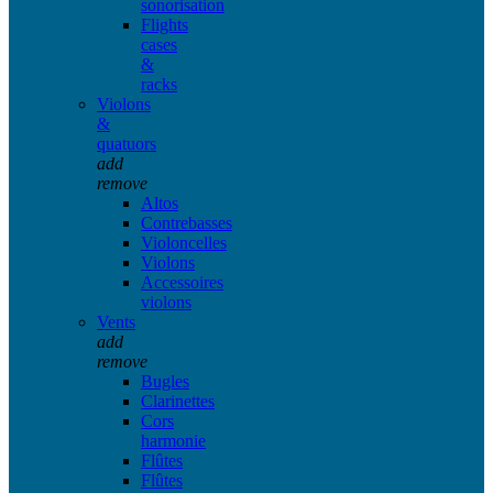
sonorisation
Flights
cases
&
racks
Violons
&
quatuors
add
remove
Altos
Contrebasses
Violoncelles
Violons
Accessoires
violons
Vents
add
remove
Bugles
Clarinettes
Cors
harmonie
Flûtes
Flûtes