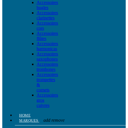
Accessoires
bugles
Accessoires
clarinettes
Accessoires
cors
Accessoires
flûtes
Accessoires
harmonicas
Accessoires
saxophones
Accessoires
trombones
Accessoires
trompettes
&
cornets
Accessoires
gros
cuivres
HOME
add
remove
MARQUES