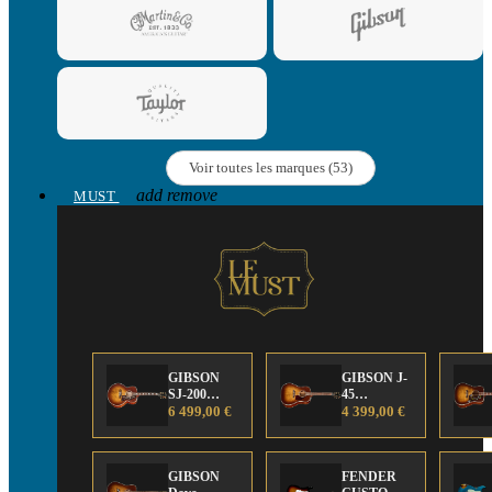
Voir toutes les marques (53)
add
remove
MUST
GIBSON
GIBSON J-
SJ-200
45
Anniversary
6 499,00 €
Anniversary
4 399,00 €
Limited
Limited
Edition
Edition
GIBSON
FENDER