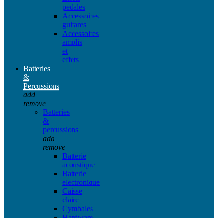
pedales
Accessoires
guitares
Accessoires
amplis
et
effets
Batteries
&
Percussions
add
remove
Batteries
&
percussions
add
remove
Batterie
acoustique
Batterie
electronique
Caisse
claire
Cymbales
Hardware