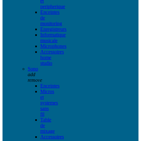
et
peripherique
Enceintes
de
monitoring
Enregistreurs
Informatique
musicale
Microphones
Accessoires
home
studio
Sono
add
remove
Enceintes
Micros
et
systemes
sans
fil
Table
de
mixage
Accessoires