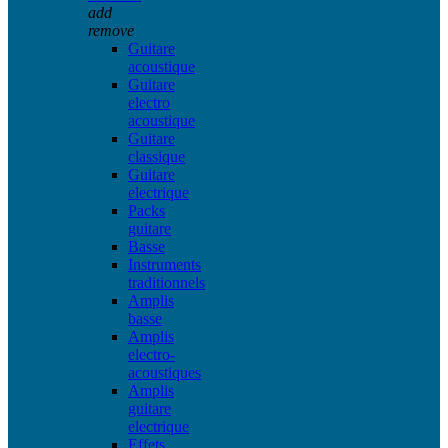
add
remove
Guitare
acoustique
Guitare
electro
acoustique
Guitare
classique
Guitare
electrique
Packs
guitare
Basse
Instruments
traditionnels
Amplis
basse
Amplis
electro-
acoustiques
Amplis
guitare
electrique
Effets