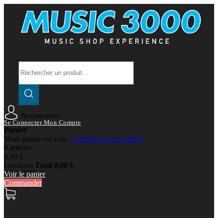
Rechercher
Se Connecter
Mon Compte
Panier
Votre panier est vide.
Commencer mes achats
0 articles
0,00 €
Livraison
Total
0,00 €
Voir le panier
Commander