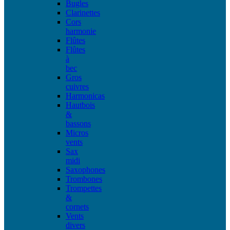
Bugles
Clarinettes
Cors
harmonie
Flûtes
Flûtes
à
bec
Gros
cuivres
Harmonicas
Hautbois
&
bassons
Micros
vents
Sax
midi
Saxophones
Trombones
Trompettes
&
cornets
Vents
divers