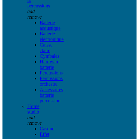
&
percussions
add
remove
Batterie
acoustique
Batterie
electronique
Caisse
claire
Cymbales
Hardware
batterie
Percussions
Percussions
orchestre
Accessoires
batterie
percussion
Home
studio
add
remove
Casque
Effet