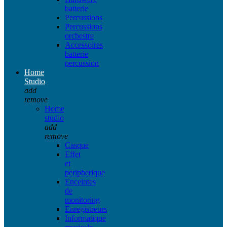
batterie
Percussions
Percussions
orchestre
Accessoires
batterie
percussion
Home
Studio
add
remove
Home
studio
add
remove
Casque
Effet
et
peripherique
Enceintes
de
monitoring
Enregistreurs
Informatique