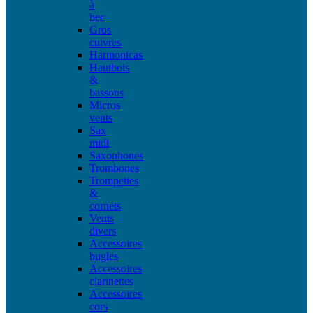
à
bec
Gros
cuivres
Harmonicas
Hautbois
&
bassons
Micros
vents
Sax
midi
Saxophones
Trombones
Trompettes
&
cornets
Vents
divers
Accessoires
bugles
Accessoires
clarinettes
Accessoires
cors