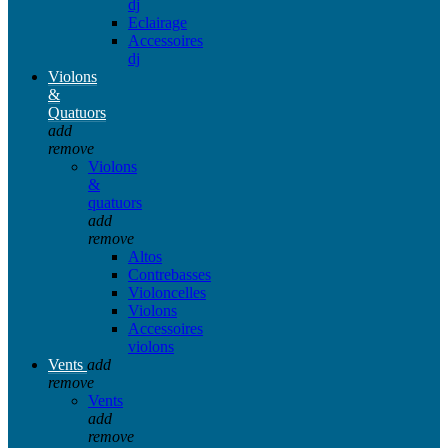
dj
Eclairage
Accessoires
dj
Violons
&
Quatuors
add
remove
Violons
&
quatuors
add
remove
Altos
Contrebasses
Violoncelles
Violons
Accessoires
violons
Vents
add
remove
Vents
add
remove