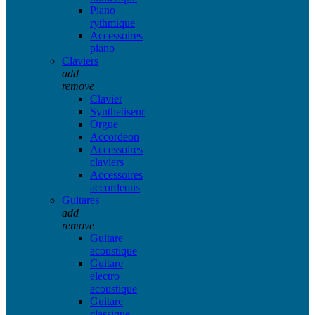
Piano
rythmique
Accessoires
piano
Claviers
add
remove
Clavier
Synthetiseur
Orgue
Accordeon
Accessoires
claviers
Accessoires
accordeons
Guitares
add
remove
Guitare
acoustique
Guitare
electro
acoustique
Guitare
classique