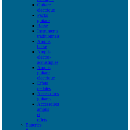
Guitare
electrique
Packs
guitare
Basse
Instruments
traditionnels
Amplis
basse
Amplis
electro-
acoustiques
Amplis
guitare
electrique
Effets
pedales
Accessoires
guitares
Accessoires
amplis
et
effets
Batteries