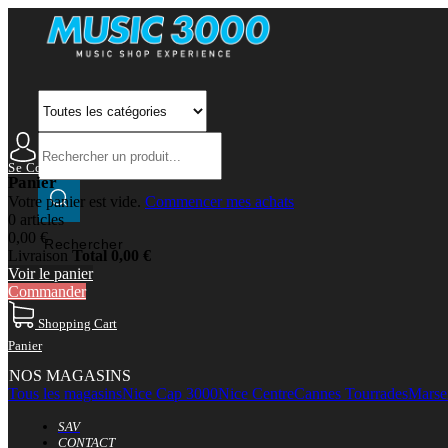
Se Connecter
Mon Compte
Panier
Votre panier est vide.
Commencer mes achats
0 articles
0,00 €
Rechercher
Livraison
Total
0,00 €
Voir le panier
Commander
Shopping Cart
Panier
NOS MAGASINS
Tous les magasins
Nice Cap 3000
Nice Centre
Cannes Tourrades
Marsei
SAV
CONTACT