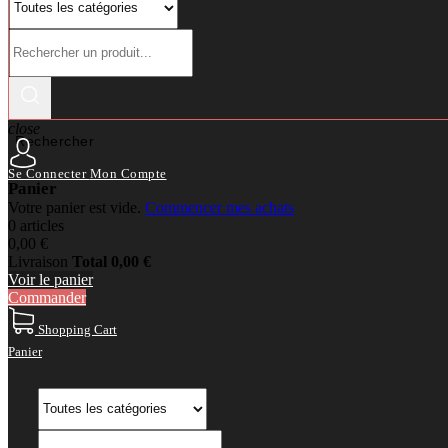
close
Rechercher
Se Connecter
Mon Compte
Panier
Votre panier est vide.
Commencer mes achats
0 articles
0,00 €
Livraison
Total
0,00 €
Voir le panier
Commander
Shopping Cart
Panier