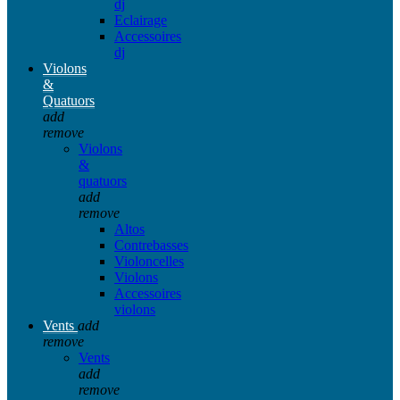
dj
Eclairage
Accessoires
dj
Violons
&
Quatuors
add
remove
Violons
&
quatuors
add
remove
Altos
Contrebasses
Violoncelles
Violons
Accessoires
violons
Vents
add
remove
Vents
add
remove