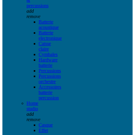
&
percussions
add
remove
Batterie
acoustique
Batterie
electronique
Caisse
claire
Cymbales
Hardware
batterie
Percussions
Percussions
orchestre
Accessoires
batterie
percussion
Home
studio
add
remove
Casque
Effet