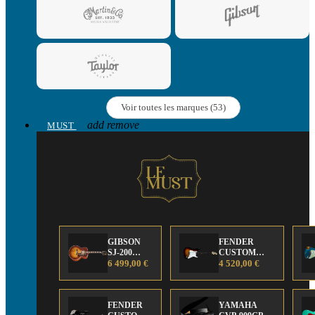
Voir toutes les marques (53)
add
remove
MUST
GIBSON
FENDER
SJ-200
CUSTOM
Anniversary
6 499,00 €
SHOP Strat 63'
4 520,00 €
Limited
NOS Sunburst
Edition
FENDER
YAMAHA