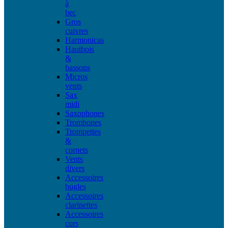
à
bec
Gros
cuivres
Harmonicas
Hautbois
&
bassons
Micros
vents
Sax
midi
Saxophones
Trombones
Trompettes
&
cornets
Vents
divers
Accessoires
bugles
Accessoires
clarinettes
Accessoires
cors