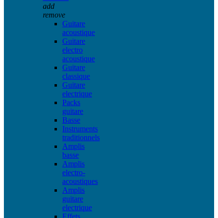
add
remove
Guitare
acoustique
Guitare
electro
acoustique
Guitare
classique
Guitare
electrique
Packs
guitare
Basse
Instruments
traditionnels
Amplis
basse
Amplis
electro-
acoustiques
Amplis
guitare
electrique
Effets