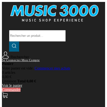
Rechercher
Se Connecter
Mon Compte
Panier
Votre panier est vide.
Commencer mes achats
0 articles
0,00 €
Livraison
Total
0,00 €
Voir le panier
Commander