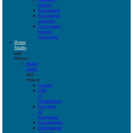
batterie
Percussions
Percussions
orchestre
Accessoires
batterie
percussion
Home
Studio
add
remove
Home
studio
add
remove
Casque
Effet
et
peripherique
Enceintes
de
monitoring
Enregistreurs
Informatique