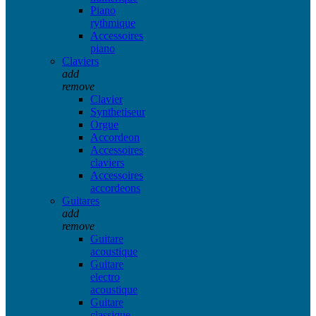
Piano
rythmique
Accessoires
piano
Claviers
add
remove
Clavier
Synthetiseur
Orgue
Accordeon
Accessoires
claviers
Accessoires
accordeons
Guitares
add
remove
Guitare
acoustique
Guitare
electro
acoustique
Guitare
classique