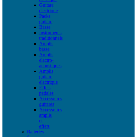
Guitare
electrique
Packs
guitare
Basse
Instruments
traditionnels
Amplis
basse
Amplis
electro-
acoustiques
Amplis
guitare
electrique
Effets
pedales
Accessoires
guitares
Accessoires
amplis
et
effets
Batteries