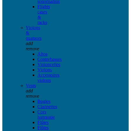
sonorisation
Flights
cases
&
racks
Violons
&
quatuors
add
remove
Altos
Contrebasses
Violoncelles
Violons
Accessoires
violons
Vents
add
remove
Bugles
Clarinettes
Cors
harmonie
Flûtes
Flûtes