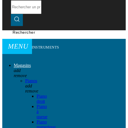
Rechercher
MENU
INSTRUMENTS
Magasins
add
remove
Pianos
add
remove
Piano
droit
Piano
à
queue
Piano
numerique