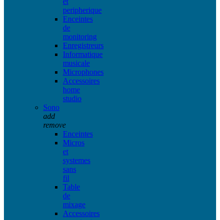
et
peripherique
Enceintes
de
monitoring
Enregistreurs
Informatique
musicale
Microphones
Accessoires
home
studio
Sono
add
remove
Enceintes
Micros
et
systemes
sans
fil
Table
de
mixage
Accessoires