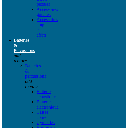
pedales
Accessoires
guitares
Accessoires
amplis
et
effets
Batteries
&
Percussions
add
remove
Batteries
&
percussions
add
remove
Batterie
acoustique
Batterie
electronique
Caisse
claire
Cymbales
Hardware