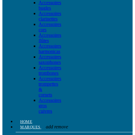
Accessoires
bugles
Accessoires
clarinettes
Accessoires
cors
Accessoires
flûtes
Accessoires
harmonicas
Accessoires
saxophones
Accessoires
trombones
Accessoires
trompettes
&
cornets
Accessoires
gros
cuivres
HOME
add
remove
MARQUES