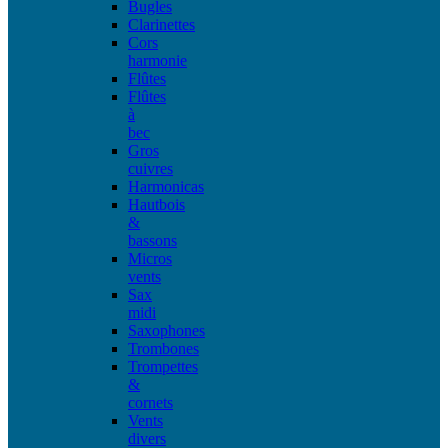
Bugles
Clarinettes
Cors
harmonie
Flûtes
Flûtes
à
bec
Gros
cuivres
Harmonicas
Hautbois
&
bassons
Micros
vents
Sax
midi
Saxophones
Trombones
Trompettes
&
cornets
Vents
divers