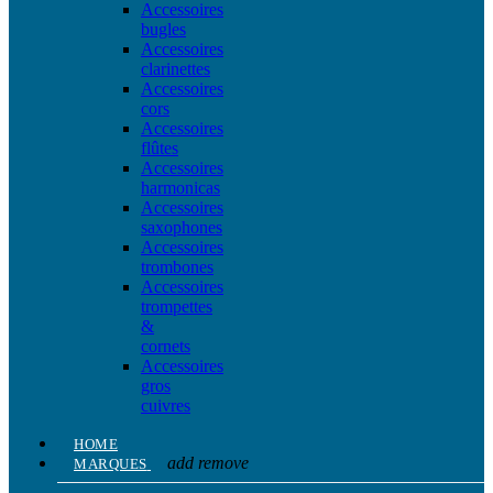
Accessoires
bugles
Accessoires
clarinettes
Accessoires
cors
Accessoires
flûtes
Accessoires
harmonicas
Accessoires
saxophones
Accessoires
trombones
Accessoires
trompettes
&
cornets
Accessoires
gros
cuivres
HOME
add
remove
MARQUES