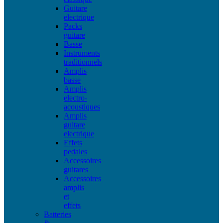
Guitare
electrique
Packs
guitare
Basse
Instruments
traditionnels
Amplis
basse
Amplis
electro-
acoustiques
Amplis
guitare
electrique
Effets
pedales
Accessoires
guitares
Accessoires
amplis
et
effets
Batteries