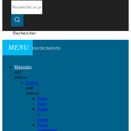
Rechercher
MENU
INSTRUMENTS
Magasins
add
remove
Pianos
add
remove
Piano
droit
Piano
à
queue
Piano
numerique