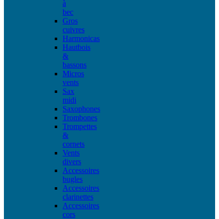
à
bec
Gros
cuivres
Harmonicas
Hautbois
&
bassons
Micros
vents
Sax
midi
Saxophones
Trombones
Trompettes
&
cornets
Vents
divers
Accessoires
bugles
Accessoires
clarinettes
Accessoires
cors