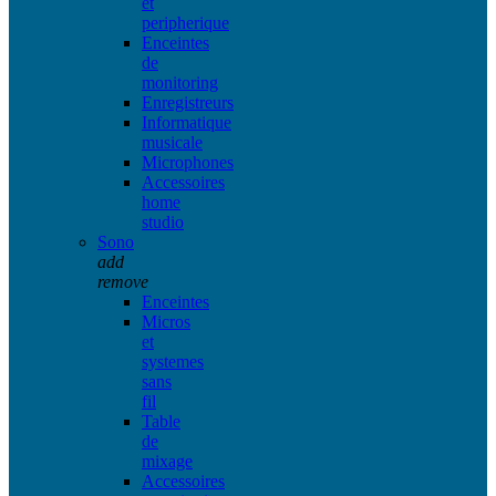
et
peripherique
Enceintes
de
monitoring
Enregistreurs
Informatique
musicale
Microphones
Accessoires
home
studio
Sono
add
remove
Enceintes
Micros
et
systemes
sans
fil
Table
de
mixage
Accessoires