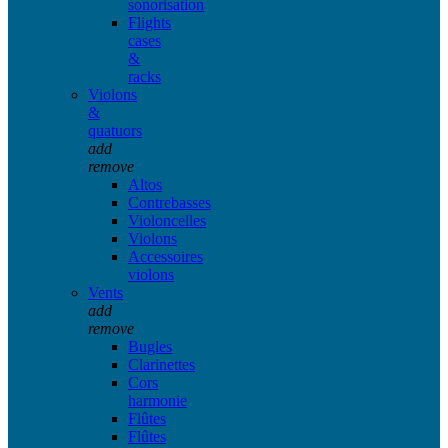
sonorisation
Flights
cases
&
racks
Violons
&
quatuors
add
remove
Altos
Contrebasses
Violoncelles
Violons
Accessoires
violons
Vents
add
remove
Bugles
Clarinettes
Cors
harmonie
Flûtes
Flûtes