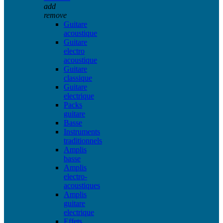
add
remove
Guitare
acoustique
Guitare
electro
acoustique
Guitare
classique
Guitare
electrique
Packs
guitare
Basse
Instruments
traditionnels
Amplis
basse
Amplis
electro-
acoustiques
Amplis
guitare
electrique
Effets