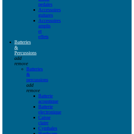
pedales
Accessoires
guitares
Accessoires
amplis
et
effets
Batteries
&
Percussions
add
remove
Batteries
&
percussions
add
remove
Batterie
acoustique
Batterie
electronique
Caisse
claire
Cymbales
Hardware