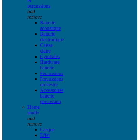
&
percussions
add
remove
Batterie
acoustique
Batterie
electronique
Caisse
claire
Cymbales
Hardware
batterie
Percussions
Percussions
orchestre
Accessoires
batterie
percussion
Home
studio
add
remove
Casque
Effet