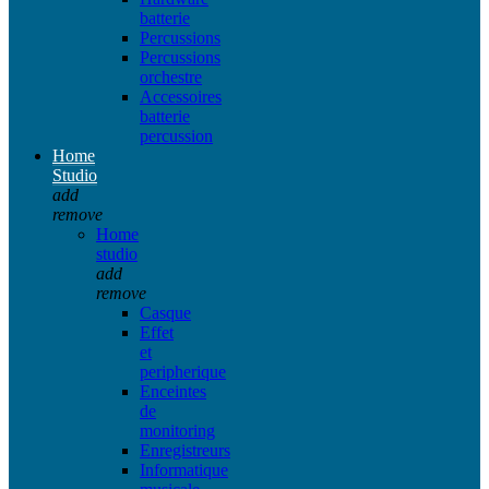
batterie
Percussions
Percussions
orchestre
Accessoires
batterie
percussion
Home
Studio
add
remove
Home
studio
add
remove
Casque
Effet
et
peripherique
Enceintes
de
monitoring
Enregistreurs
Informatique