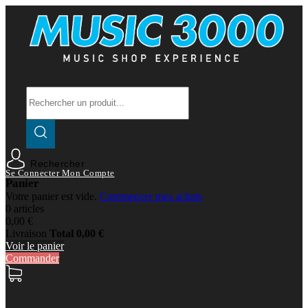
Rechercher
Se Connecter
Mon Compte
Panier
Votre panier est vide.
Commencer mes achats
0 articles
0,00 €
Livraison
Total
0,00 €
Voir le panier
Commander