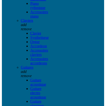
Piano
rythmique
Accessoires
piano
Claviers
add
remove
Clavier
Synthetiseur
Orgue
Accordeon
Accessoires
claviers
Accessoires
accordeons
Guitares
add
remove
Guitare
acoustique
Guitare
electro
acoustique
Guitare
classique