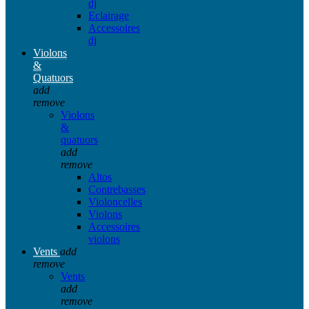
dj
Eclairage
Accessoires
dj
Violons
&
Quatuors
add
remove
Violons
&
quatuors
add
remove
Altos
Contrebasses
Violoncelles
Violons
Accessoires
violons
Vents
add
remove
Vents
add
remove