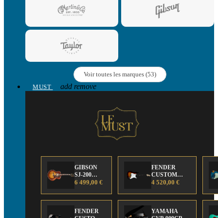
Voir toutes les marques (53)
add
remove
MUST
GIBSON
FENDER
SJ-200
CUSTOM
Anniversary
6 499,00 €
SHOP Strat 63'
4 520,00 €
Limited
NOS Sunburst
Edition
FENDER
YAMAHA