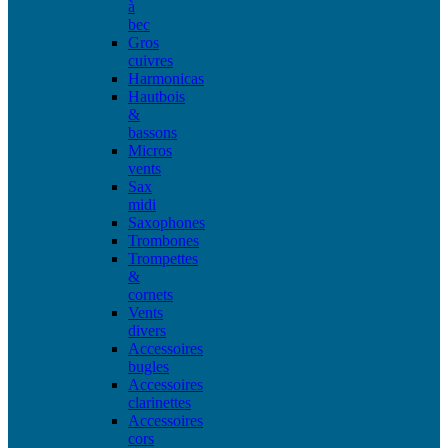
à
bec
Gros
cuivres
Harmonicas
Hautbois
&
bassons
Micros
vents
Sax
midi
Saxophones
Trombones
Trompettes
&
cornets
Vents
divers
Accessoires
bugles
Accessoires
clarinettes
Accessoires
cors