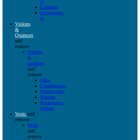
dj
Eclairage
Accessoires
dj
Violons
&
Quatuors
add
remove
Violons
&
quatuors
add
remove
Altos
Contrebasses
Violoncelles
Violons
Accessoires
violons
Vents
add
remove
Vents
add
remove