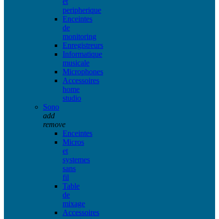
et
peripherique
Enceintes
de
monitoring
Enregistreurs
Informatique
musicale
Microphones
Accessoires
home
studio
Sono
add
remove
Enceintes
Micros
et
systemes
sans
fil
Table
de
mixage
Accessoires