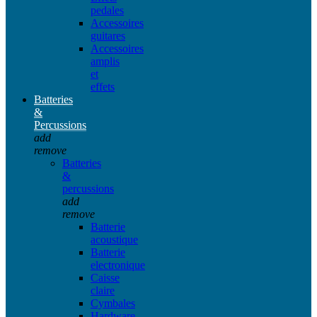
pedales
Accessoires
guitares
Accessoires
amplis
et
effets
Batteries
&
Percussions
add
remove
Batteries
&
percussions
add
remove
Batterie
acoustique
Batterie
electronique
Caisse
claire
Cymbales
Hardware