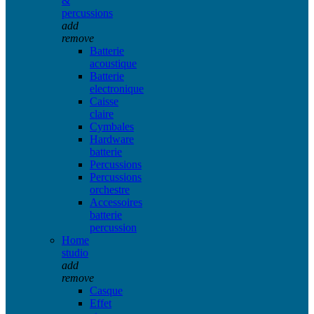
&
percussions
add
remove
Batterie
acoustique
Batterie
electronique
Caisse
claire
Cymbales
Hardware
batterie
Percussions
Percussions
orchestre
Accessoires
batterie
percussion
Home
studio
add
remove
Casque
Effet