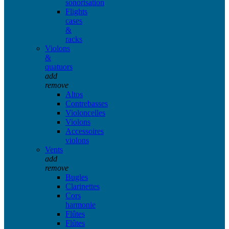
sonorisation
Flights
cases
&
racks
Violons
&
quatuors
add
remove
Altos
Contrebasses
Violoncelles
Violons
Accessoires
violons
Vents
add
remove
Bugles
Clarinettes
Cors
harmonie
Flûtes
Flûtes