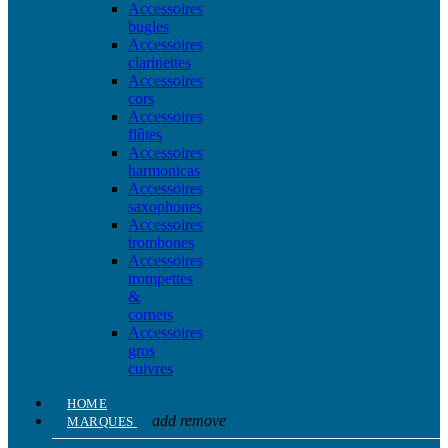
Accessoires
bugles
Accessoires
clarinettes
Accessoires
cors
Accessoires
flûtes
Accessoires
harmonicas
Accessoires
saxophones
Accessoires
trombones
Accessoires
trompettes
&
cornets
Accessoires
gros
cuivres
HOME
add
remove
MARQUES