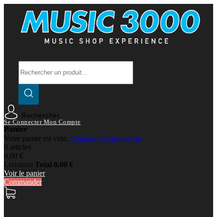
Rechercher
Se Connecter
Mon Compte
Panier
Votre panier est vide.
Commencer mes achats
0 articles
0,00 €
Livraison
Total
0,00 €
Voir le panier
Commander