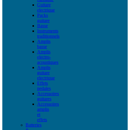
Guitare
electrique
Packs
guitare
Basse
Instruments
traditionnels
Amplis
basse
Amplis
electro-
acoustiques
Amplis
guitare
electrique
Effets
pedales
Accessoires
guitares
Accessoires
amplis
et
effets
Batteries