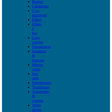
Bugles
Clarinettes
Cors
harmonie
Flûtes
Flûtes
à
bec
Gros
cuivres
Harmonicas
Hautbois
&
bassons
Micros
vents
Sax
midi
Saxophones
Trombones
Trompettes
&
cornets
Vents
divers