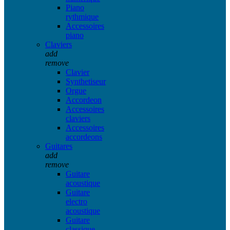
Piano
rythmique
Accessoires
piano
Claviers
add
remove
Clavier
Synthetiseur
Orgue
Accordeon
Accessoires
claviers
Accessoires
accordeons
Guitares
add
remove
Guitare
acoustique
Guitare
electro
acoustique
Guitare
classique