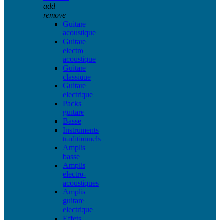
add
remove
Guitare
acoustique
Guitare
electro
acoustique
Guitare
classique
Guitare
electrique
Packs
guitare
Basse
Instruments
traditionnels
Amplis
basse
Amplis
electro-
acoustiques
Amplis
guitare
electrique
Effets