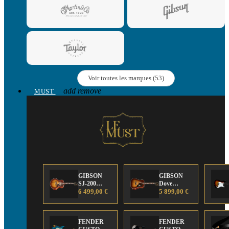
Voir toutes les marques (53)
add
remove
MUST
GIBSON
GIBSON
SJ-200
Dove
Anniversary
6 499,00 €
Anniversary
5 899,00 €
Limited
Limited
Edition
Edition
FENDER
FENDER