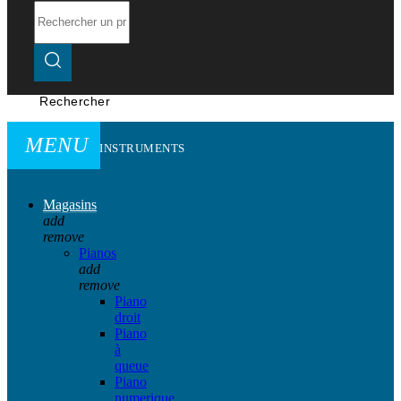
Rechercher
MENU
INSTRUMENTS
Magasins
add
remove
Pianos
add
remove
Piano
droit
Piano
à
queue
Piano
numerique