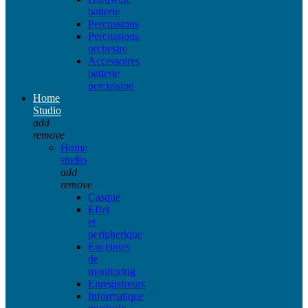
batterie
Percussions
Percussions
orchestre
Accessoires
batterie
percussion
Home
Studio
add
remove
Home
studio
add
remove
Casque
Effet
et
peripherique
Enceintes
de
monitoring
Enregistreurs
Informatique