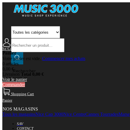
Se Connecter
Mon Compte
Panier
Votre panier est vide.
Commencer mes achats
0 articles
0,00 €
Rechercher
Livraison
Total
0,00 €
Voir le panier
Commander
Shopping Cart
Panier
NOS MAGASINS
Tous les magasins
Nice Cap 3000
Nice Centre
Cannes Tourrades
Marsei
SAV
CONTACT