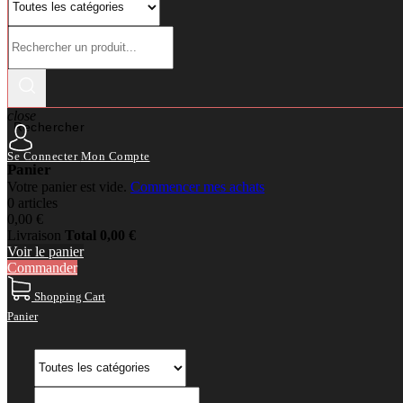
close
Rechercher
Se Connecter
Mon Compte
Panier
Votre panier est vide.
Commencer mes achats
0 articles
0,00 €
Livraison
Total
0,00 €
Voir le panier
Commander
Shopping Cart
Panier