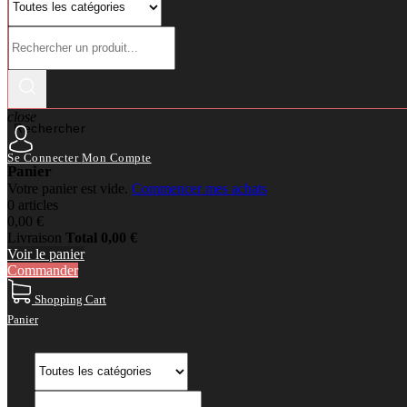
close
Rechercher
Se Connecter
Mon Compte
Panier
Votre panier est vide.
Commencer mes achats
0 articles
0,00 €
Livraison
Total
0,00 €
Voir le panier
Commander
Shopping Cart
Panier