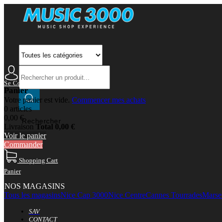
Se Connecter
Mon Compte
Panier
Votre panier est vide.
Commencer mes achats
0 articles
0,00 €
Rechercher
Livraison
Total
0,00 €
Voir le panier
Commander
Shopping Cart
Panier
NOS MAGASINS
Tous les magasins
Nice Cap 3000
Nice Centre
Cannes Tourrades
Marsei
SAV
CONTACT