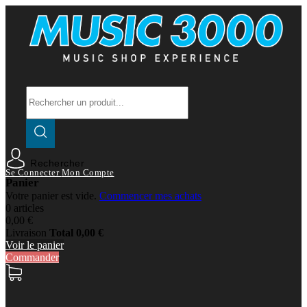
Rechercher
Se Connecter
Mon Compte
Panier
Votre panier est vide.
Commencer mes achats
0 articles
0,00 €
Livraison
Total
0,00 €
Voir le panier
Commander