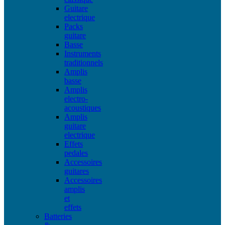
Guitare
electrique
Packs
guitare
Basse
Instruments
traditionnels
Amplis
basse
Amplis
electro-
acoustiques
Amplis
guitare
electrique
Effets
pedales
Accessoires
guitares
Accessoires
amplis
et
effets
Batteries