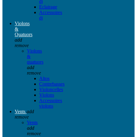
dj
Eclairage
Accessoires
dj
Violons
&
Quatuors
add
remove
Violons
&
quatuors
add
remove
Altos
Contrebasses
Violoncelles
Violons
Accessoires
violons
Vents
add
remove
Vents
add
remove