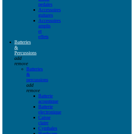
pedales
Accessoires
guitares
Accessoires
amplis
et
effets
Batteries
&
Percussions
add
remove
Batteries
&
percussions
add
remove
Batterie
acoustique
Batterie
electronique
Caisse
claire
Cymbales
Hardware