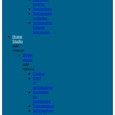
batterie
Percussions
Percussions
orchestre
Accessoires
batterie
percussion
Home
Studio
add
remove
Home
studio
add
remove
Casque
Effet
et
peripherique
Enceintes
de
monitoring
Enregistreurs
Informatique