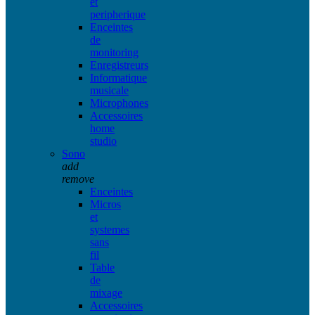
et
peripherique
Enceintes
de
monitoring
Enregistreurs
Informatique
musicale
Microphones
Accessoires
home
studio
Sono
add
remove
Enceintes
Micros
et
systemes
sans
fil
Table
de
mixage
Accessoires