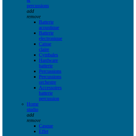
&
percussions
add
remove
Batterie
acoustique
Batterie
electronique
Caisse
claire
Cymbales
Hardware
batterie
Percussions
Percussions
orchestre
Accessoires
batterie
percussion
Home
studio
add
remove
Casque
Effet