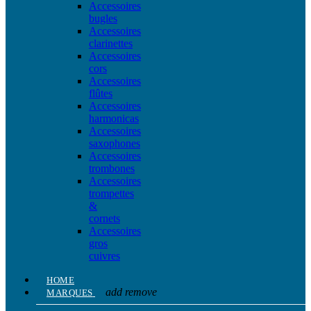
Accessoires
bugles
Accessoires
clarinettes
Accessoires
cors
Accessoires
flûtes
Accessoires
harmonicas
Accessoires
saxophones
Accessoires
trombones
Accessoires
trompettes
&
cornets
Accessoires
gros
cuivres
HOME
add
remove
MARQUES