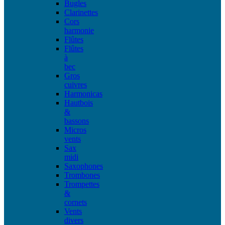
Bugles
Clarinettes
Cors
harmonie
Flûtes
Flûtes
à
bec
Gros
cuivres
Harmonicas
Hautbois
&
bassons
Micros
vents
Sax
midi
Saxophones
Trombones
Trompettes
&
cornets
Vents
divers