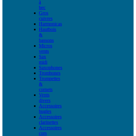
à
bec
Gros
cuivres
Harmonicas
Hautbois
&
bassons
Micros
vents
Sax
midi
Saxophones
Trombones
Trompettes
&
cornets
Vents
divers
Accessoires
bugles
Accessoires
clarinettes
Accessoires
cors