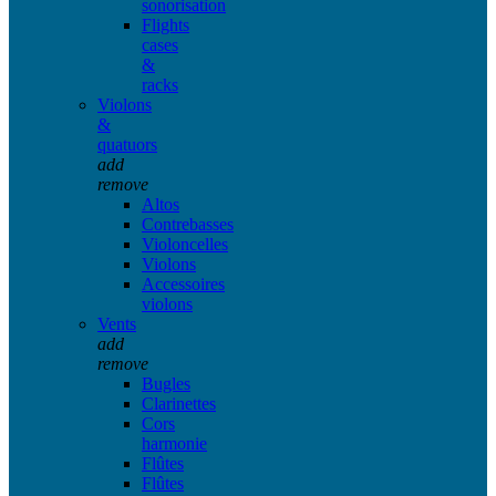
sonorisation
Flights
cases
&
racks
Violons
&
quatuors
add
remove
Altos
Contrebasses
Violoncelles
Violons
Accessoires
violons
Vents
add
remove
Bugles
Clarinettes
Cors
harmonie
Flûtes
Flûtes