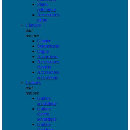
Piano
rythmique
Accessoires
piano
Claviers
add
remove
Clavier
Synthetiseur
Orgue
Accordeon
Accessoires
claviers
Accessoires
accordeons
Guitares
add
remove
Guitare
acoustique
Guitare
electro
acoustique
Guitare
classique