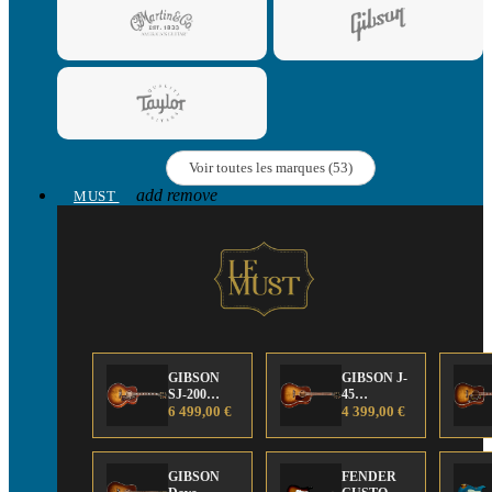
Voir toutes les marques (53)
add
remove
MUST
GIBSON
GIBSON J-
SJ-200
45
Anniversary
6 499,00 €
Anniversary
4 399,00 €
Limited
Limited
Edition
Edition
GIBSON
FENDER