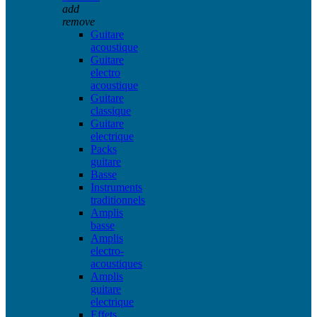
add
remove
Guitare
acoustique
Guitare
electro
acoustique
Guitare
classique
Guitare
electrique
Packs
guitare
Basse
Instruments
traditionnels
Amplis
basse
Amplis
electro-
acoustiques
Amplis
guitare
electrique
Effets