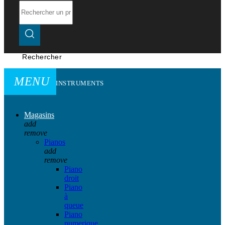
Rechercher
MENU
INSTRUMENTS
Magasins
add
remove
Pianos
add
remove
Piano
droit
Piano
à
queue
Piano
numerique