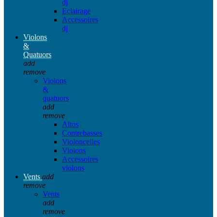
dj
Eclairage
Accessoires
dj
Violons
&
Quatuors
add
remove
Violons
&
quatuors
add
remove
Altos
Contrebasses
Violoncelles
Violons
Accessoires
violons
Vents
add
remove
Vents
add
remove