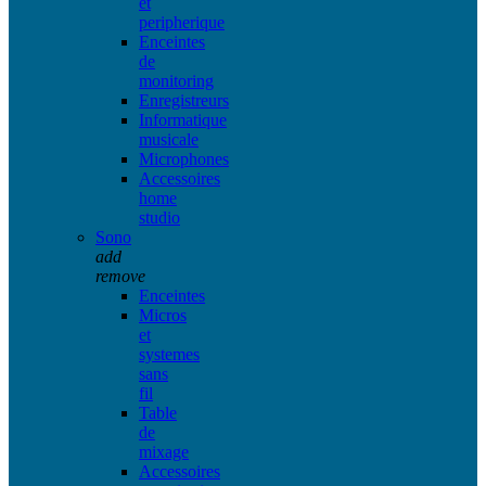
et
peripherique
Enceintes
de
monitoring
Enregistreurs
Informatique
musicale
Microphones
Accessoires
home
studio
Sono
add
remove
Enceintes
Micros
et
systemes
sans
fil
Table
de
mixage
Accessoires