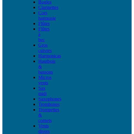
Bugles
Clarinettes
Cors
harmonie
Flûtes
Flûtes
à
bec
Gros
cuivres
Harmonicas
Hautbois
&
bassons
Micros
vents
Sax
midi
Saxophones
Trombones
Trompettes
&
cornets
Vents
divers