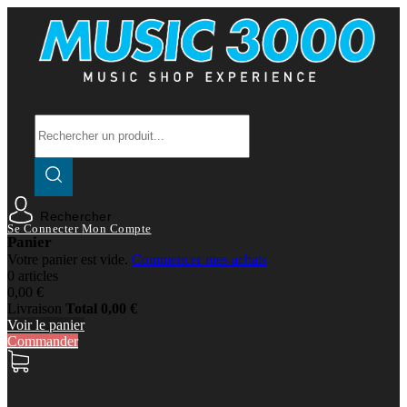
Rechercher
Se Connecter
Mon Compte
Panier
Votre panier est vide.
Commencer mes achats
0 articles
0,00 €
Livraison
Total
0,00 €
Voir le panier
Commander