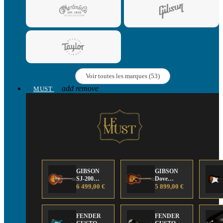
Voir toutes les marques (53)
add
remove
MUST
GIBSON
GIBSON
SJ-200
Dove
Anniversary
6 499,00 €
Anniversary
5 899,00 €
Limited
Limited
Edition
Edition
FENDER
FENDER