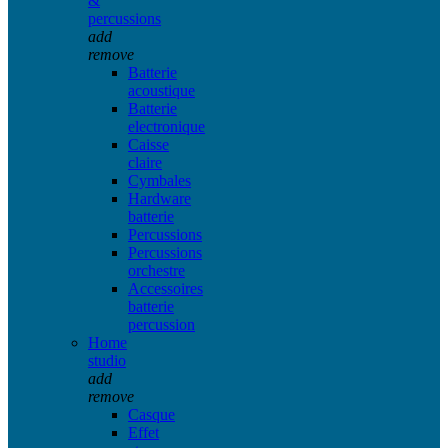
&
percussions
add
remove
Batterie
acoustique
Batterie
electronique
Caisse
claire
Cymbales
Hardware
batterie
Percussions
Percussions
orchestre
Accessoires
batterie
percussion
Home
studio
add
remove
Casque
Effet