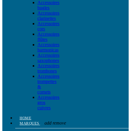
Accessoires
bugles
Accessoires
clarinettes
Accessoires
cors
Accessoires
flûtes
Accessoires
harmonicas
Accessoires
saxophones
Accessoires
trombones
Accessoires
trompettes
&
cornets
Accessoires
gros
cuivres
HOME
add
remove
MARQUES