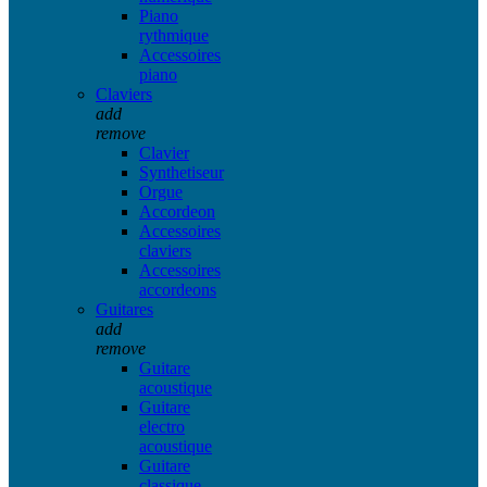
Piano
rythmique
Accessoires
piano
Claviers
add
remove
Clavier
Synthetiseur
Orgue
Accordeon
Accessoires
claviers
Accessoires
accordeons
Guitares
add
remove
Guitare
acoustique
Guitare
electro
acoustique
Guitare
classique