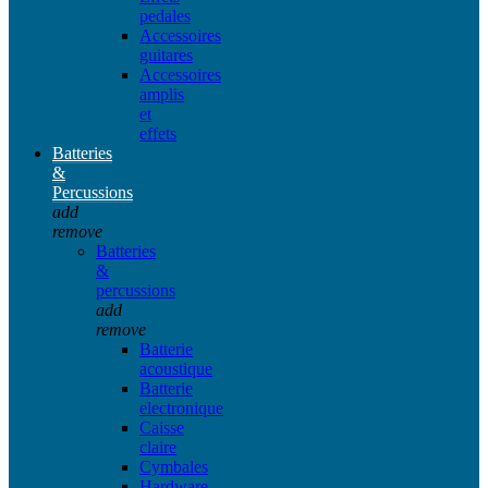
pedales
Accessoires
guitares
Accessoires
amplis
et
effets
Batteries
&
Percussions
add
remove
Batteries
&
percussions
add
remove
Batterie
acoustique
Batterie
electronique
Caisse
claire
Cymbales
Hardware