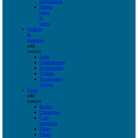
sonorisation
Flights
cases
&
racks
Violons
&
quatuors
add
remove
Altos
Contrebasses
Violoncelles
Violons
Accessoires
violons
Vents
add
remove
Bugles
Clarinettes
Cors
harmonie
Flûtes
Flûtes