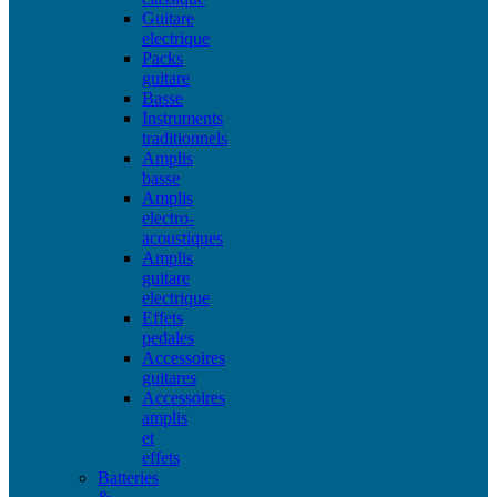
Guitare
electrique
Packs
guitare
Basse
Instruments
traditionnels
Amplis
basse
Amplis
electro-
acoustiques
Amplis
guitare
electrique
Effets
pedales
Accessoires
guitares
Accessoires
amplis
et
effets
Batteries