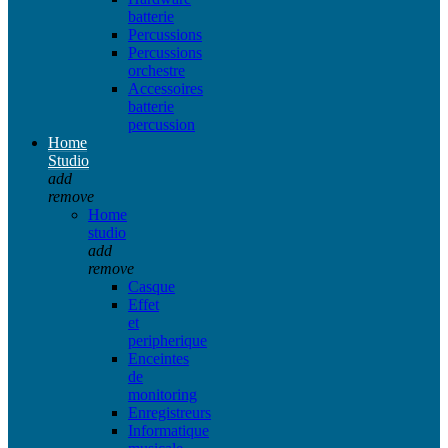
batterie
Percussions
Percussions
orchestre
Accessoires
batterie
percussion
Home
Studio
add
remove
Home
studio
add
remove
Casque
Effet
et
peripherique
Enceintes
de
monitoring
Enregistreurs
Informatique