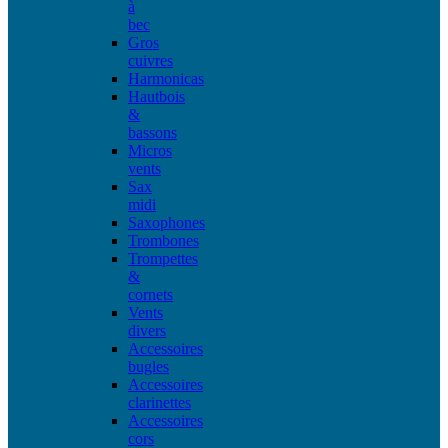
à
bec
Gros
cuivres
Harmonicas
Hautbois
&
bassons
Micros
vents
Sax
midi
Saxophones
Trombones
Trompettes
&
cornets
Vents
divers
Accessoires
bugles
Accessoires
clarinettes
Accessoires
cors