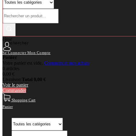
close
Rechercher
Se Connecter
Mon Compte
Panier
Votre panier est vide.
Commencer mes achats
0 articles
0,00 €
Livraison
Total
0,00 €
Voir le panier
Commander
Shopping Cart
Panier