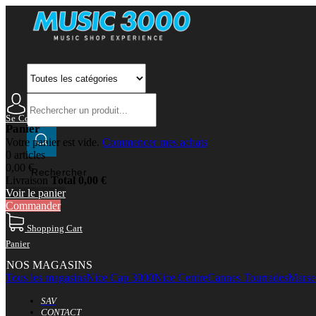
Se Connecter
Mon Compte
Panier
Votre panier est vide.
Commencer mes achats
0 articles
0,00 €
Rechercher
Livraison
Total
0,00 €
Voir le panier
Commander
Shopping Cart
Panier
NOS MAGASINS
Tous les magasins
Nice Cap 3000
Nice Centre
Cannes Tourrades
Marsei
SAV
CONTACT