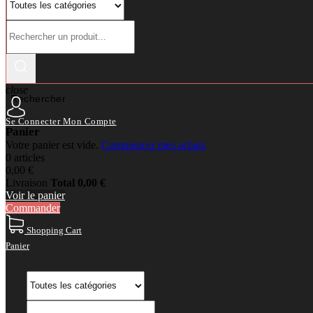
close
Rechercher
Se Connecter
Mon Compte
Panier
Votre panier est vide.
Commencer mes achats
0 articles
0,00 €
Livraison
Total
0,00 €
Voir le panier
Commander
Shopping Cart
Panier