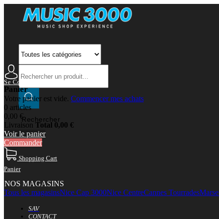
Se Connecter
Mon Compte
Panier
Votre panier est vide.
Commencer mes achats
0 articles
0,00 €
Rechercher
Livraison
Total
0,00 €
Voir le panier
Commander
Shopping Cart
Panier
NOS MAGASINS
Tous les magasins
Nice Cap 3000
Nice Centre
Cannes Tourrades
Marsei
SAV
CONTACT