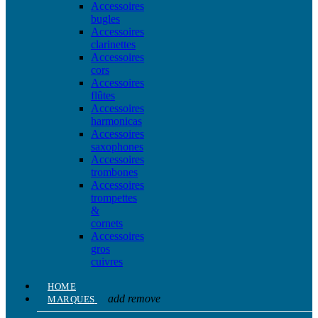
Accessoires
bugles
Accessoires
clarinettes
Accessoires
cors
Accessoires
flûtes
Accessoires
harmonicas
Accessoires
saxophones
Accessoires
trombones
Accessoires
trompettes
&
cornets
Accessoires
gros
cuivres
HOME
add
remove
MARQUES