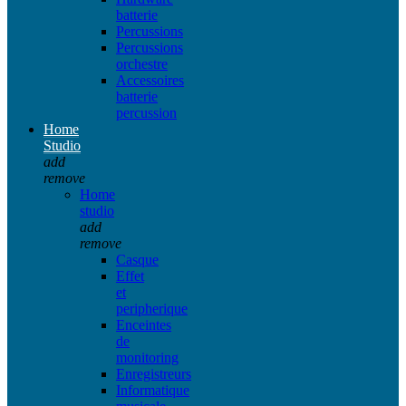
batterie
Percussions
Percussions
orchestre
Accessoires
batterie
percussion
Home
Studio
add
remove
Home
studio
add
remove
Casque
Effet
et
peripherique
Enceintes
de
monitoring
Enregistreurs
Informatique