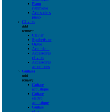
Piano
rythmique
Accessoires
piano
Claviers
add
remove
Clavier
Synthetiseur
Orgue
Accordeon
Accessoires
claviers
Accessoires
accordeons
Guitares
add
remove
Guitare
acoustique
Guitare
electro
acoustique
Guitare
classique