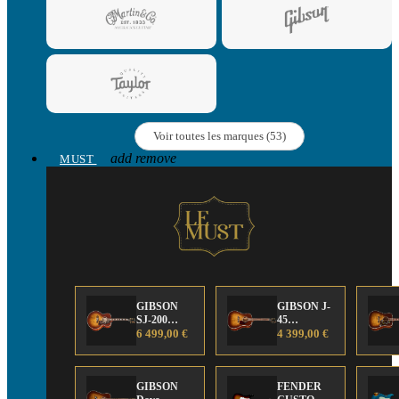
Voir toutes les marques (53)
add
remove
MUST
GIBSON
GIBSON J-
SJ-200
45
Anniversary
6 499,00 €
Anniversary
4 399,00 €
Limited
Limited
Edition
Edition
GIBSON
FENDER