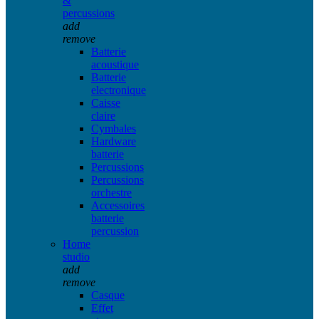
&
percussions
add
remove
Batterie
acoustique
Batterie
electronique
Caisse
claire
Cymbales
Hardware
batterie
Percussions
Percussions
orchestre
Accessoires
batterie
percussion
Home
studio
add
remove
Casque
Effet