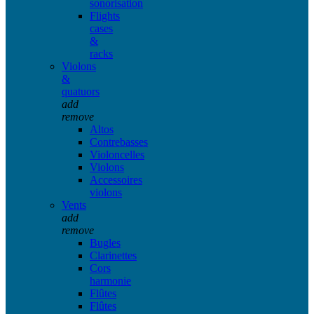
sonorisation
Flights
cases
&
racks
Violons
&
quatuors
add
remove
Altos
Contrebasses
Violoncelles
Violons
Accessoires
violons
Vents
add
remove
Bugles
Clarinettes
Cors
harmonie
Flûtes
Flûtes