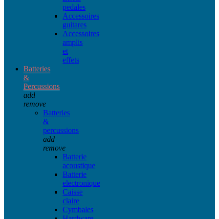
pedales
Accessoires
guitares
Accessoires
amplis
et
effets
Batteries
&
Percussions
add
remove
Batteries
&
percussions
add
remove
Batterie
acoustique
Batterie
electronique
Caisse
claire
Cymbales
Hardware