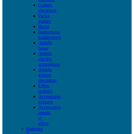
Guitare
electrique
Packs
guitare
Basse
Instruments
traditionnels
Amplis
basse
Amplis
electro-
acoustiques
Amplis
guitare
electrique
Effets
pedales
Accessoires
guitares
Accessoires
amplis
et
effets
Batteries