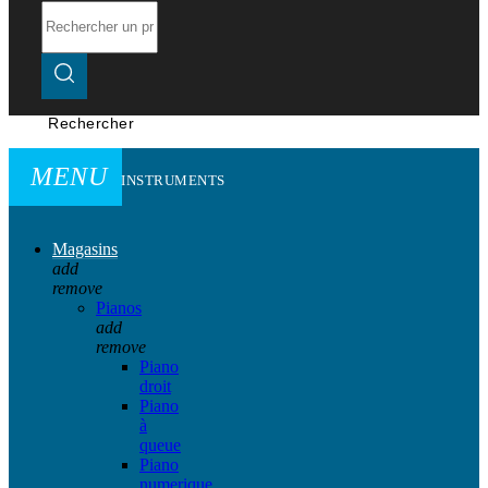
Rechercher
MENU
INSTRUMENTS
Magasins
add
remove
Pianos
add
remove
Piano
droit
Piano
à
queue
Piano
numerique