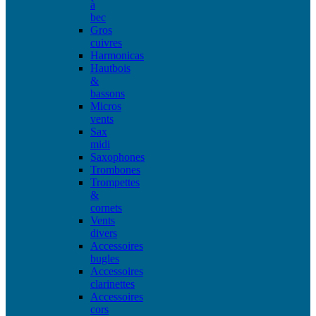
à
bec
Gros
cuivres
Harmonicas
Hautbois
&
bassons
Micros
vents
Sax
midi
Saxophones
Trombones
Trompettes
&
cornets
Vents
divers
Accessoires
bugles
Accessoires
clarinettes
Accessoires
cors