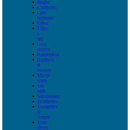
Bugles
Clarinettes
Cors
harmonie
Flûtes
Flûtes
à
bec
Gros
cuivres
Harmonicas
Hautbois
&
bassons
Micros
vents
Sax
midi
Saxophones
Trombones
Trompettes
&
cornets
Vents
divers