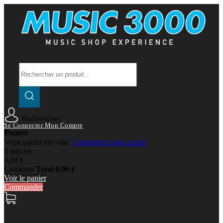
Rechercher
Se Connecter
Mon Compte
Panier
Votre panier est vide.
Commencer mes achats
0 articles
0,00 €
Livraison
Total
0,00 €
Voir le panier
Commander