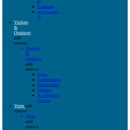
dj
Eclairage
Accessoires
dj
Violons
&
Quatuors
add
remove
Violons
&
quatuors
add
remove
Altos
Contrebasses
Violoncelles
Violons
Accessoires
violons
Vents
add
remove
Vents
add
remove