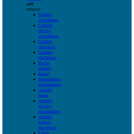
add
remove
Guitare
acoustique
Guitare
electro
acoustique
Guitare
classique
Guitare
electrique
Packs
guitare
Basse
Instruments
traditionnels
Amplis
basse
Amplis
electro-
acoustiques
Amplis
guitare
electrique
Effets