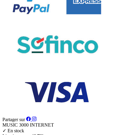
Partager sur
MUSIC 3000
INTERNET
✓
En stock