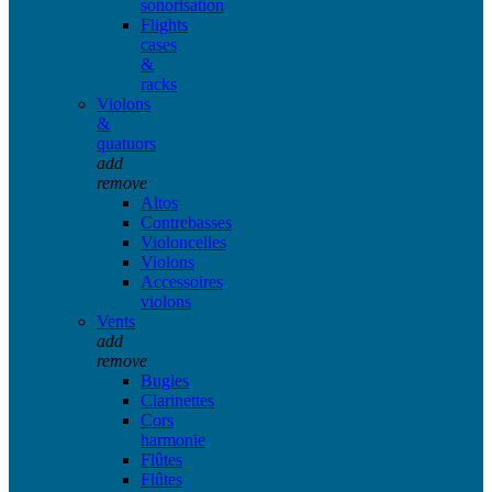
sonorisation
Flights
cases
&
racks
Violons
&
quatuors
add
remove
Altos
Contrebasses
Violoncelles
Violons
Accessoires
violons
Vents
add
remove
Bugles
Clarinettes
Cors
harmonie
Flûtes
Flûtes