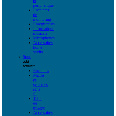
et
peripherique
Enceintes
de
monitoring
Enregistreurs
Informatique
musicale
Microphones
Accessoires
home
studio
Sono
add
remove
Enceintes
Micros
et
systemes
sans
fil
Table
de
mixage
Accessoires