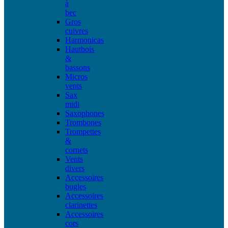
à
bec
Gros
cuivres
Harmonicas
Hautbois
&
bassons
Micros
vents
Sax
midi
Saxophones
Trombones
Trompettes
&
cornets
Vents
divers
Accessoires
bugles
Accessoires
clarinettes
Accessoires
cors