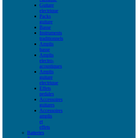
Guitare
electrique
Packs
guitare
Basse
Instruments
traditionnels
Amplis
basse
Amplis
electro-
acoustiques
Amplis
guitare
electrique
Effets
pedales
Accessoires
guitares
Accessoires
amplis
et
effets
Batteries