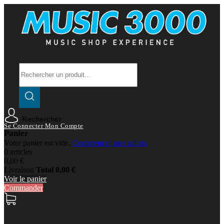
Rechercher
Se Connecter
Mon Compte
Panier
Votre panier est vide.
Commencer mes achats
0 articles
0,00 €
Livraison
Total
0,00 €
Voir le panier
Commander