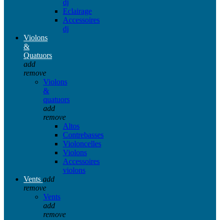
dj
Eclairage
Accessoires
dj
Violons
&
Quatuors
add
remove
Violons
&
quatuors
add
remove
Altos
Contrebasses
Violoncelles
Violons
Accessoires
violons
Vents
add
remove
Vents
add
remove