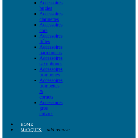
Accessoires
bugles
Accessoires
clarinettes
Accessoires
cors
Accessoires
flûtes
Accessoires
harmonicas
Accessoires
saxophones
Accessoires
trombones
Accessoires
trompettes
&
cornets
Accessoires
gros
cuivres
HOME
add
remove
MARQUES