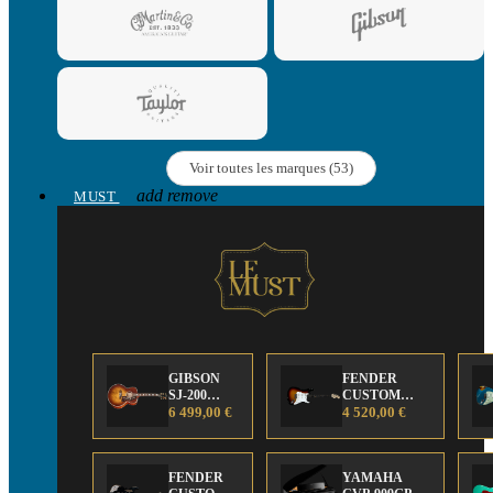
Voir toutes les marques (53)
add
remove
MUST
GIBSON
FENDER
SJ-200
CUSTOM
Anniversary
6 499,00 €
SHOP Strat 63'
4 520,00 €
Limited
NOS Sunburst
Edition
FENDER
YAMAHA