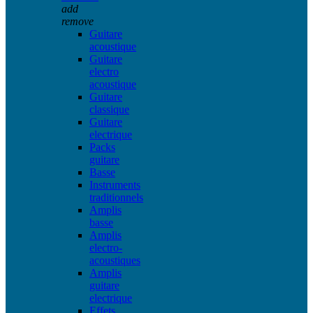
add
remove
Guitare
acoustique
Guitare
electro
acoustique
Guitare
classique
Guitare
electrique
Packs
guitare
Basse
Instruments
traditionnels
Amplis
basse
Amplis
electro-
acoustiques
Amplis
guitare
electrique
Effets