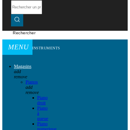
Rechercher
MENU
INSTRUMENTS
Magasins
add
remove
Pianos
add
remove
Piano
droit
Piano
à
queue
Piano
numerique