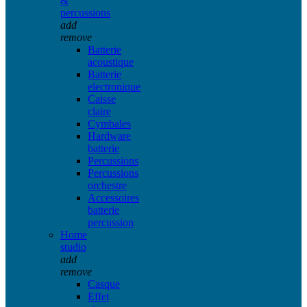
&
percussions
add
remove
Batterie
acoustique
Batterie
electronique
Caisse
claire
Cymbales
Hardware
batterie
Percussions
Percussions
orchestre
Accessoires
batterie
percussion
Home
studio
add
remove
Casque
Effet