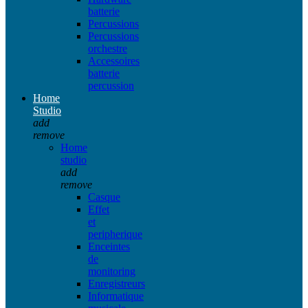
batterie
Percussions
Percussions
orchestre
Accessoires
batterie
percussion
Home
Studio
add
remove
Home
studio
add
remove
Casque
Effet
et
peripherique
Enceintes
de
monitoring
Enregistreurs
Informatique