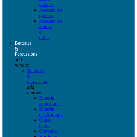
pedales
Accessoires
guitares
Accessoires
amplis
et
effets
Batteries
&
Percussions
add
remove
Batteries
&
percussions
add
remove
Batterie
acoustique
Batterie
electronique
Caisse
claire
Cymbales
Hardware