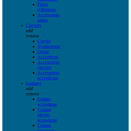
Piano
rythmique
Accessoires
piano
Claviers
add
remove
Clavier
Synthetiseur
Orgue
Accordeon
Accessoires
claviers
Accessoires
accordeons
Guitares
add
remove
Guitare
acoustique
Guitare
electro
acoustique
Guitare
classique