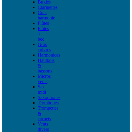
Bugles
Clarinettes
Cors
harmonie
Flûtes
Flûtes
à
bec
Gros
cuivres
Harmonicas
Hautbois
&
bassons
Micros
vents
Sax
midi
Saxophones
Trombones
Trompettes
&
cornets
Vents
divers