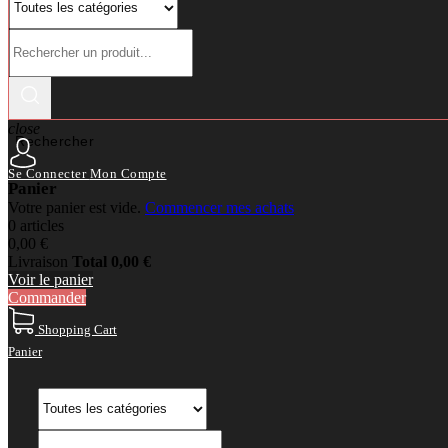
close
Rechercher
Se Connecter
Mon Compte
Panier
Votre panier est vide.
Commencer mes achats
0 articles
0,00 €
Livraison
Total
0,00 €
Voir le panier
Commander
Shopping Cart
Panier