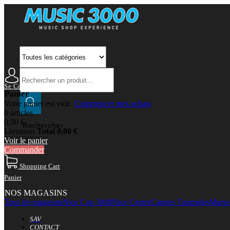
Se Connecter
Mon Compte
Panier
Votre panier est vide.
Commencer mes achats
0 articles
0,00 €
Rechercher
Livraison
Total
0,00 €
Voir le panier
Commander
Shopping Cart
Panier
NOS MAGASINS
Tous les magasins
Nice Cap 3000
Nice Centre
Cannes Tourrades
Marsei
SAV
CONTACT