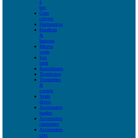
à
bec
Gros
cuivres
Harmonicas
Hautbois
&
bassons
Micros
vents
Sax
midi
Saxophones
Trombones
Trompettes
&
cornets
Vents
divers
Accessoires
bugles
Accessoires
clarinettes
Accessoires
cors