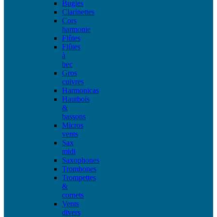
Bugles
Clarinettes
Cors
harmonie
Flûtes
Flûtes
à
bec
Gros
cuivres
Harmonicas
Hautbois
&
bassons
Micros
vents
Sax
midi
Saxophones
Trombones
Trompettes
&
cornets
Vents
divers