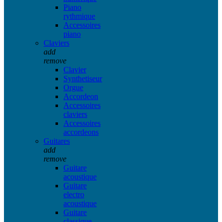
Piano
rythmique
Accessoires
piano
Claviers
add
remove
Clavier
Synthetiseur
Orgue
Accordeon
Accessoires
claviers
Accessoires
accordeons
Guitares
add
remove
Guitare
acoustique
Guitare
electro
acoustique
Guitare
classique