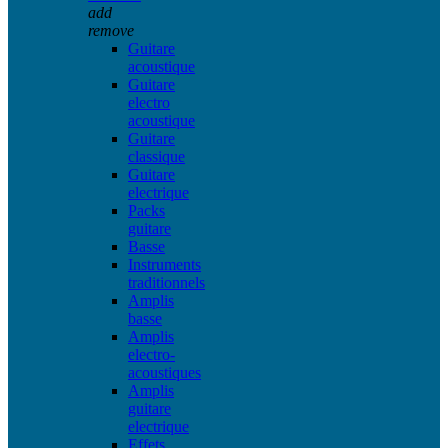
add
remove
Guitare
acoustique
Guitare
electro
acoustique
Guitare
classique
Guitare
electrique
Packs
guitare
Basse
Instruments
traditionnels
Amplis
basse
Amplis
electro-
acoustiques
Amplis
guitare
electrique
Effets