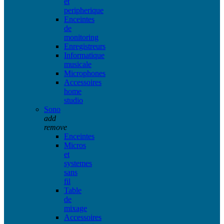
et
peripherique
Enceintes
de
monitoring
Enregistreurs
Informatique
musicale
Microphones
Accessoires
home
studio
Sono
add
remove
Enceintes
Micros
et
systemes
sans
fil
Table
de
mixage
Accessoires