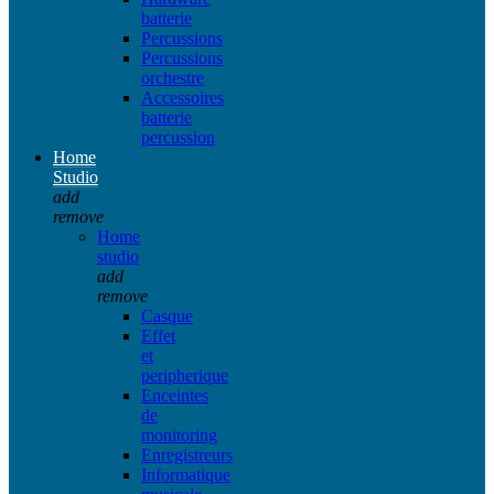
batterie
Percussions
Percussions
orchestre
Accessoires
batterie
percussion
Home
Studio
add
remove
Home
studio
add
remove
Casque
Effet
et
peripherique
Enceintes
de
monitoring
Enregistreurs
Informatique