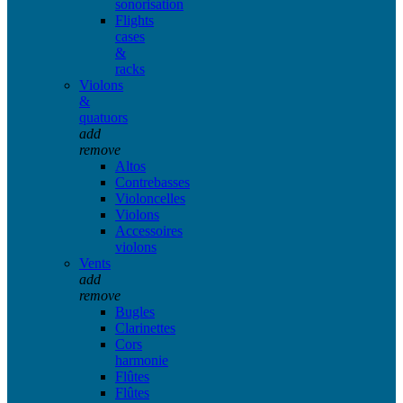
sonorisation
Flights
cases
&
racks
Violons
&
quatuors
add
remove
Altos
Contrebasses
Violoncelles
Violons
Accessoires
violons
Vents
add
remove
Bugles
Clarinettes
Cors
harmonie
Flûtes
Flûtes