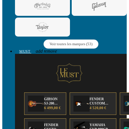
Voir toutes les marques (53)
add
remove
MUST
GIBSON
FENDER
SJ-200
CUSTOM
Anniversary
6 499,00 €
SHOP Strat 63'
4 520,00 €
Limited
NOS Sunburst
Edition
FENDER
YAMAHA