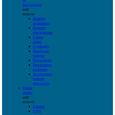
&
percussions
add
remove
Batterie
acoustique
Batterie
electronique
Caisse
claire
Cymbales
Hardware
batterie
Percussions
Percussions
orchestre
Accessoires
batterie
percussion
Home
studio
add
remove
Casque
Effet