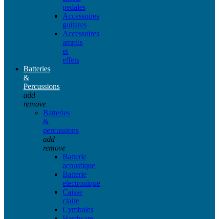
pedales
Accessoires
guitares
Accessoires
amplis
et
effets
Batteries
&
Percussions
add
remove
Batteries
&
percussions
add
remove
Batterie
acoustique
Batterie
electronique
Caisse
claire
Cymbales
Hardware