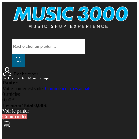
Rechercher
Se Connecter
Mon Compte
Panier
Votre panier est vide.
Commencer mes achats
0 articles
0,00 €
Livraison
Total
0,00 €
Voir le panier
Commander