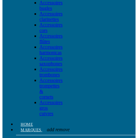
Accessoires
bugles
Accessoires
clarinettes
Accessoires
cors
Accessoires
flûtes
Accessoires
harmonicas
Accessoires
saxophones
Accessoires
trombones
Accessoires
trompettes
&
cornets
Accessoires
gros
cuivres
HOME
add
remove
MARQUES