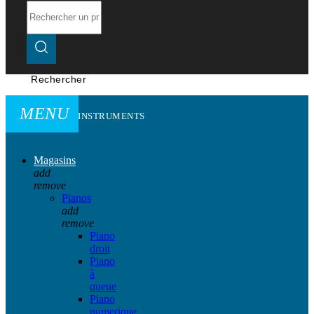
Rechercher
MENU
INSTRUMENTS
Magasins
add
remove
Pianos
add
remove
Piano
droit
Piano
à
queue
Piano
numerique