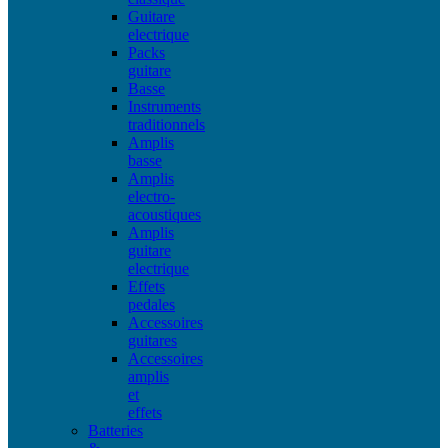
Guitare
electrique
Packs
guitare
Basse
Instruments
traditionnels
Amplis
basse
Amplis
electro-
acoustiques
Amplis
guitare
electrique
Effets
pedales
Accessoires
guitares
Accessoires
amplis
et
effets
Batteries