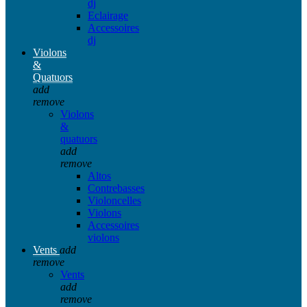
dj
Eclairage
Accessoires
dj
Violons
&
Quatuors
add
remove
Violons
&
quatuors
add
remove
Altos
Contrebasses
Violoncelles
Violons
Accessoires
violons
Vents
add
remove
Vents
add
remove