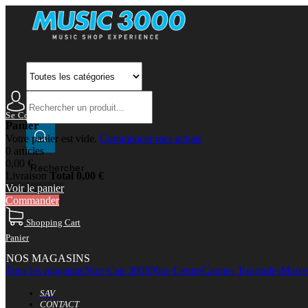
Se Connecter
Mon Compte
Panier
Votre panier est vide.
Commencer mes achats
0 articles
0,00 €
Rechercher
Livraison
Total
0,00 €
Voir le panier
Commander
Shopping Cart
Panier
NOS MAGASINS
Tous les magasins
Nice Cap 3000
Nice Centre
Cannes Tourrades
Marsei
SAV
CONTACT