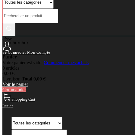
close
Rechercher
Se Connecter
Mon Compte
Panier
Votre panier est vide.
Commencer mes achats
0 articles
0,00 €
Livraison
Total
0,00 €
Voir le panier
Commander
Shopping Cart
Panier