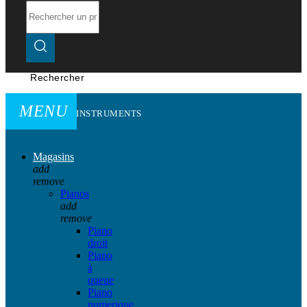
Rechercher
MENU
INSTRUMENTS
Magasins
add
remove
Pianos
add
remove
Piano
droit
Piano
à
queue
Piano
numerique