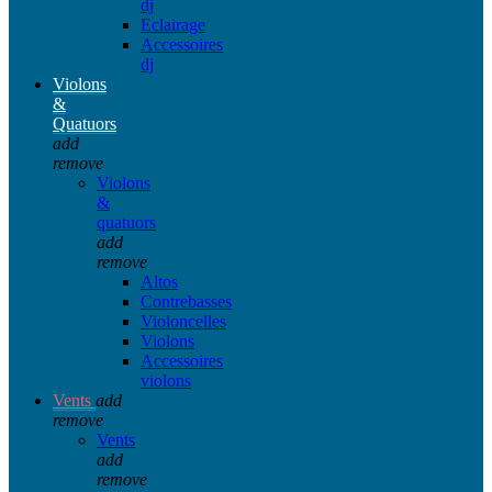
dj
Eclairage
Accessoires
dj
Violons
&
Quatuors
add
remove
Violons
&
quatuors
add
remove
Altos
Contrebasses
Violoncelles
Violons
Accessoires
violons
Vents
add
remove
Vents
add
remove