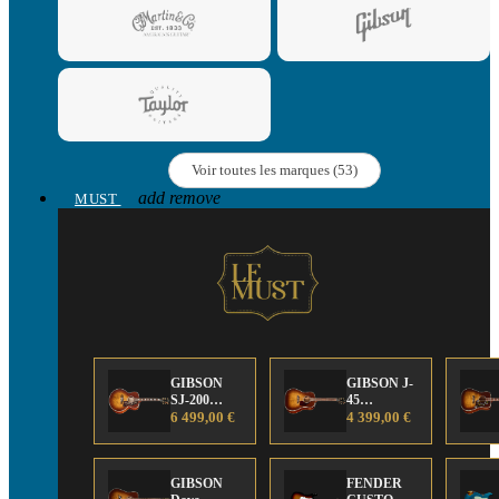
Voir toutes les marques (53)
add
remove
MUST
GIBSON
GIBSON J-
SJ-200
45
Anniversary
6 499,00 €
Anniversary
4 399,00 €
Limited
Limited
Edition
Edition
GIBSON
FENDER