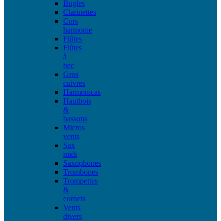
Bugles
Clarinettes
Cors
harmonie
Flûtes
Flûtes
à
bec
Gros
cuivres
Harmonicas
Hautbois
&
bassons
Micros
vents
Sax
midi
Saxophones
Trombones
Trompettes
&
cornets
Vents
divers