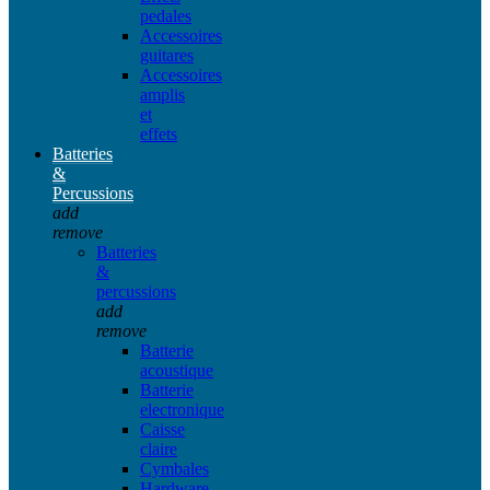
pedales
Accessoires
guitares
Accessoires
amplis
et
effets
Batteries
&
Percussions
add
remove
Batteries
&
percussions
add
remove
Batterie
acoustique
Batterie
electronique
Caisse
claire
Cymbales
Hardware