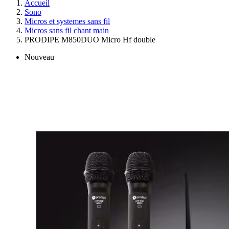
Accueil
Sono
Micros et systemes sans fil
Micros sans fil chant main
PRODIPE M850DUO Micro Hf double
Nouveau