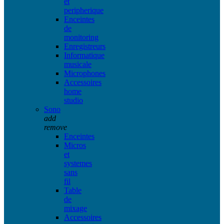
et
peripherique
Enceintes
de
monitoring
Enregistreurs
Informatique
musicale
Microphones
Accessoires
home
studio
Sono
add
remove
Enceintes
Micros
et
systemes
sans
fil
Table
de
mixage
Accessoires