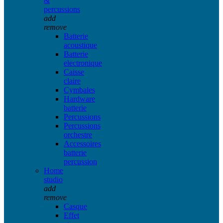
&
percussions
add
remove
Batterie
acoustique
Batterie
electronique
Caisse
claire
Cymbales
Hardware
batterie
Percussions
Percussions
orchestre
Accessoires
batterie
percussion
Home
studio
add
remove
Casque
Effet