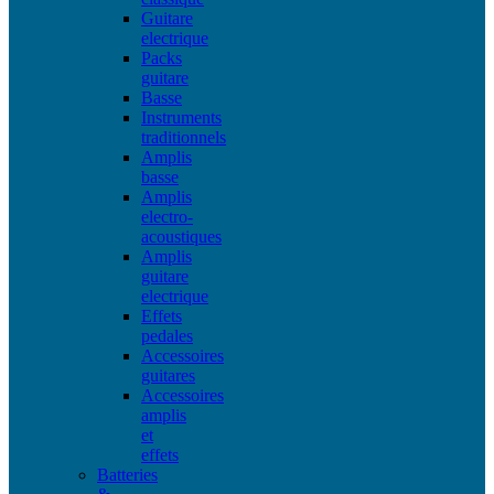
Guitare
electrique
Packs
guitare
Basse
Instruments
traditionnels
Amplis
basse
Amplis
electro-
acoustiques
Amplis
guitare
electrique
Effets
pedales
Accessoires
guitares
Accessoires
amplis
et
effets
Batteries