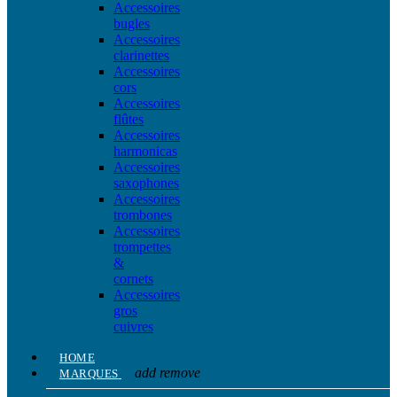
Accessoires
bugles
Accessoires
clarinettes
Accessoires
cors
Accessoires
flûtes
Accessoires
harmonicas
Accessoires
saxophones
Accessoires
trombones
Accessoires
trompettes
&
cornets
Accessoires
gros
cuivres
HOME
add
remove
MARQUES