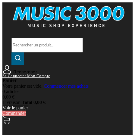
Rechercher
Se Connecter
Mon Compte
Panier
Votre panier est vide.
Commencer mes achats
0 articles
0,00 €
Livraison
Total
0,00 €
Voir le panier
Commander