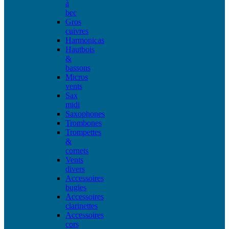
à
bec
Gros
cuivres
Harmonicas
Hautbois
&
bassons
Micros
vents
Sax
midi
Saxophones
Trombones
Trompettes
&
cornets
Vents
divers
Accessoires
bugles
Accessoires
clarinettes
Accessoires
cors