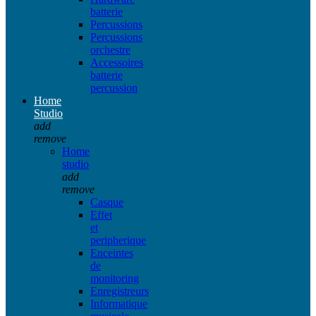
batterie
Percussions
Percussions
orchestre
Accessoires
batterie
percussion
Home
Studio
add
remove
Home
studio
add
remove
Casque
Effet
et
peripherique
Enceintes
de
monitoring
Enregistreurs
Informatique