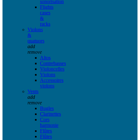
sonorisation
Flights
cases
&
racks
Violons
&
quatuors
add
remove
Altos
Contrebasses
Violoncelles
Violons
Accessoires
violons
Vents
add
remove
Bugles
Clarinettes
Cors
harmonie
Flûtes
Flûtes