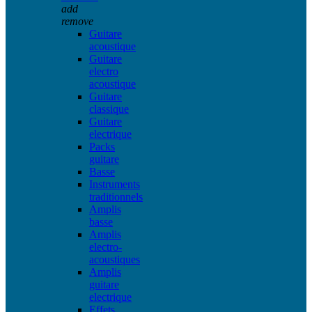
add
remove
Guitare
acoustique
Guitare
electro
acoustique
Guitare
classique
Guitare
electrique
Packs
guitare
Basse
Instruments
traditionnels
Amplis
basse
Amplis
electro-
acoustiques
Amplis
guitare
electrique
Effets