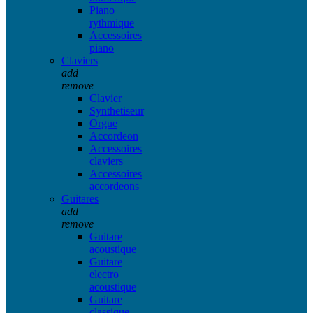
Piano
rythmique
Accessoires
piano
Claviers
add
remove
Clavier
Synthetiseur
Orgue
Accordeon
Accessoires
claviers
Accessoires
accordeons
Guitares
add
remove
Guitare
acoustique
Guitare
electro
acoustique
Guitare
classique