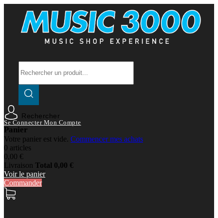
Rechercher
Se Connecter
Mon Compte
Panier
Votre panier est vide.
Commencer mes achats
0 articles
0,00 €
Livraison
Total
0,00 €
Voir le panier
Commander