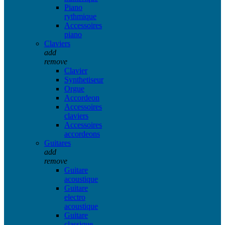
Piano
rythmique
Accessoires
piano
Claviers
add
remove
Clavier
Synthetiseur
Orgue
Accordeon
Accessoires
claviers
Accessoires
accordeons
Guitares
add
remove
Guitare
acoustique
Guitare
electro
acoustique
Guitare
classique