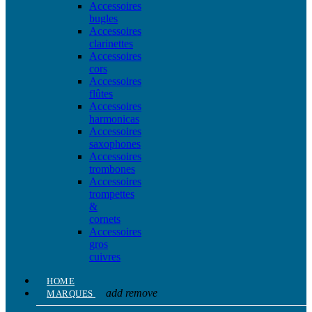
Accessoires
bugles
Accessoires
clarinettes
Accessoires
cors
Accessoires
flûtes
Accessoires
harmonicas
Accessoires
saxophones
Accessoires
trombones
Accessoires
trompettes
&
cornets
Accessoires
gros
cuivres
HOME
add
remove
MARQUES