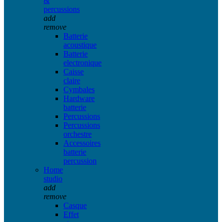
&
percussions
add
remove
Batterie
acoustique
Batterie
electronique
Caisse
claire
Cymbales
Hardware
batterie
Percussions
Percussions
orchestre
Accessoires
batterie
percussion
Home
studio
add
remove
Casque
Effet