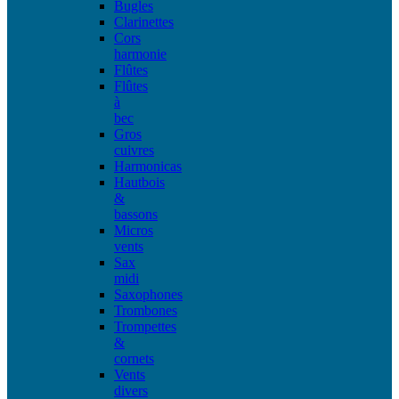
Bugles
Clarinettes
Cors
harmonie
Flûtes
Flûtes
à
bec
Gros
cuivres
Harmonicas
Hautbois
&
bassons
Micros
vents
Sax
midi
Saxophones
Trombones
Trompettes
&
cornets
Vents
divers