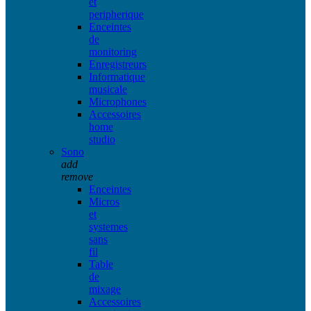
et
peripherique
Enceintes
de
monitoring
Enregistreurs
Informatique
musicale
Microphones
Accessoires
home
studio
Sono
add
remove
Enceintes
Micros
et
systemes
sans
fil
Table
de
mixage
Accessoires