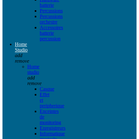
batterie
Percussions
Percussions
orchestre
Accessoires
batterie
percussion
Home
Studio
add
remove
Home
studio
add
remove
Casque
Effet
et
peripherique
Enceintes
de
monitoring
Enregistreurs
Informatique