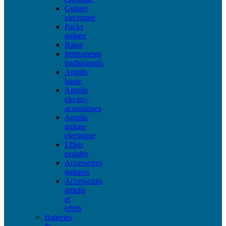
Guitare
electrique
Packs
guitare
Basse
Instruments
traditionnels
Amplis
basse
Amplis
electro-
acoustiques
Amplis
guitare
electrique
Effets
pedales
Accessoires
guitares
Accessoires
amplis
et
effets
Batteries