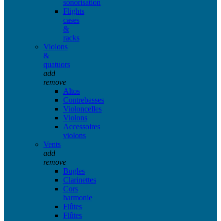
sonorisation
Flights
cases
&
racks
Violons
&
quatuors
add
remove
Altos
Contrebasses
Violoncelles
Violons
Accessoires
violons
Vents
add
remove
Bugles
Clarinettes
Cors
harmonie
Flûtes
Flûtes