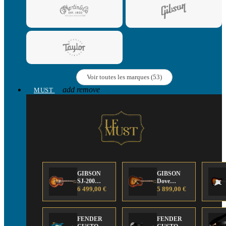
Voir toutes les marques (53)
add
remove
MUST
GIBSON
GIBSON
SJ-200
Dove
Anniversary
6 499,00 €
Anniversary
5 899,00 €
Limited
Limited
Edition
Edition
FENDER
FENDER