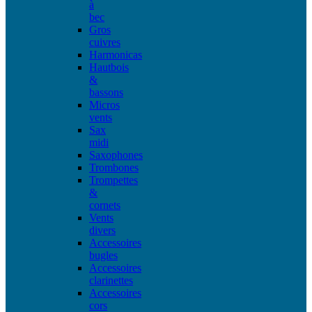
à
bec
Gros
cuivres
Harmonicas
Hautbois
&
bassons
Micros
vents
Sax
midi
Saxophones
Trombones
Trompettes
&
cornets
Vents
divers
Accessoires
bugles
Accessoires
clarinettes
Accessoires
cors