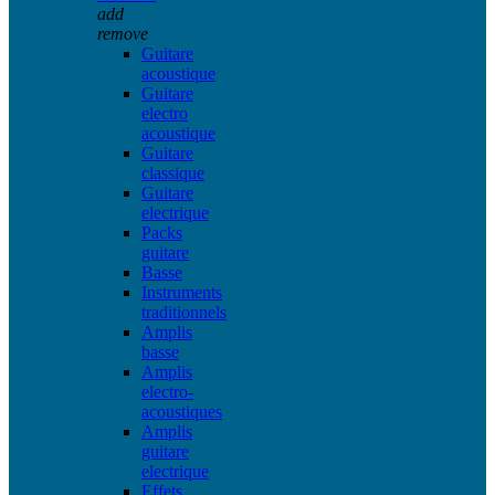
add
remove
Guitare
acoustique
Guitare
electro
acoustique
Guitare
classique
Guitare
electrique
Packs
guitare
Basse
Instruments
traditionnels
Amplis
basse
Amplis
electro-
acoustiques
Amplis
guitare
electrique
Effets