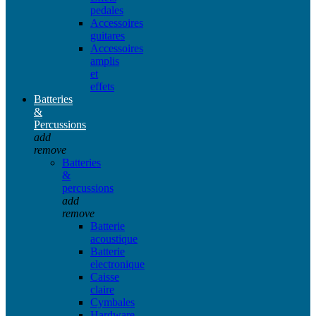
pedales
Accessoires
guitares
Accessoires
amplis
et
effets
Batteries
&
Percussions
add
remove
Batteries
&
percussions
add
remove
Batterie
acoustique
Batterie
electronique
Caisse
claire
Cymbales
Hardware