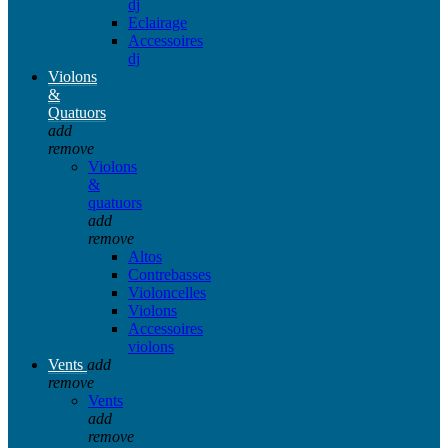
dj
Eclairage
Accessoires
dj
Violons
&
Quatuors
add
remove
Violons
&
quatuors
add
remove
Altos
Contrebasses
Violoncelles
Violons
Accessoires
violons
Vents
add
remove
Vents
add
remove