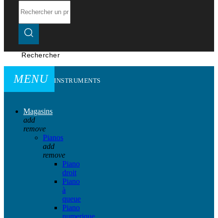
Rechercher
MENU
INSTRUMENTS
Magasins
add
remove
Pianos
add
remove
Piano
droit
Piano
à
queue
Piano
numerique