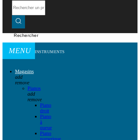
Rechercher
MENU
INSTRUMENTS
Magasins
add
remove
Pianos
add
remove
Piano
droit
Piano
à
queue
Piano
numerique