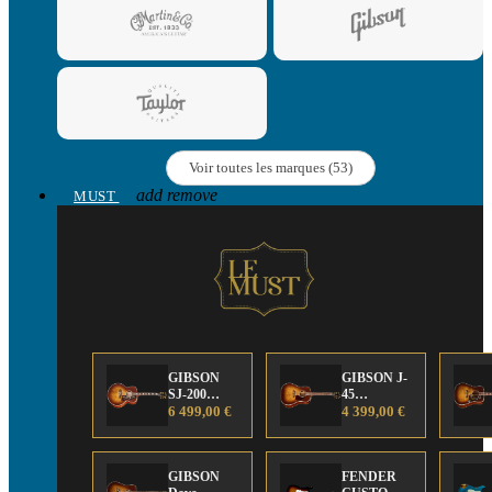
Voir toutes les marques (53)
add
remove
MUST
GIBSON
GIBSON J-
SJ-200
45
Anniversary
6 499,00 €
Anniversary
4 399,00 €
Limited
Limited
Edition
Edition
GIBSON
FENDER