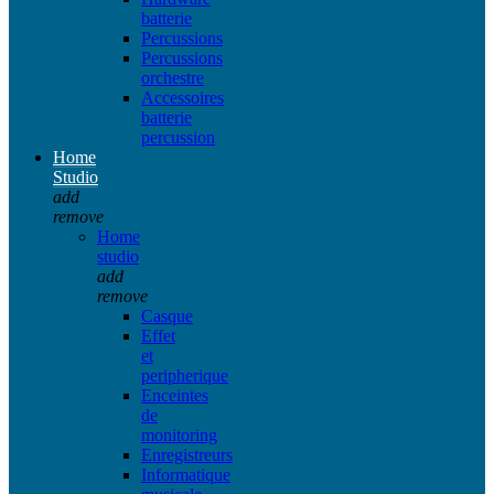
batterie
Percussions
Percussions
orchestre
Accessoires
batterie
percussion
Home
Studio
add
remove
Home
studio
add
remove
Casque
Effet
et
peripherique
Enceintes
de
monitoring
Enregistreurs
Informatique