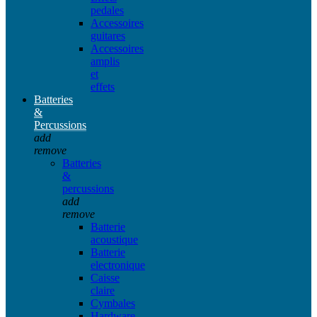
pedales
Accessoires
guitares
Accessoires
amplis
et
effets
Batteries
&
Percussions
add
remove
Batteries
&
percussions
add
remove
Batterie
acoustique
Batterie
electronique
Caisse
claire
Cymbales
Hardware