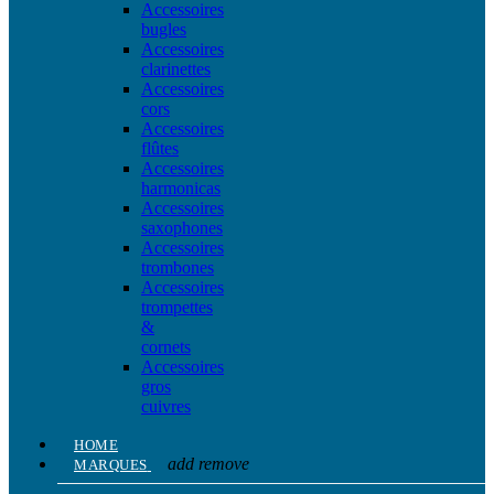
Accessoires
bugles
Accessoires
clarinettes
Accessoires
cors
Accessoires
flûtes
Accessoires
harmonicas
Accessoires
saxophones
Accessoires
trombones
Accessoires
trompettes
&
cornets
Accessoires
gros
cuivres
HOME
add
remove
MARQUES