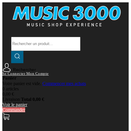
Rechercher
Se Connecter
Mon Compte
Panier
Votre panier est vide.
Commencer mes achats
0 articles
0,00 €
Livraison
Total
0,00 €
Voir le panier
Commander