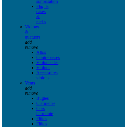
sonorisation
Flights
cases
&
racks
Violons
&
quatuors
add
remove
Altos
Contrebasses
Violoncelles
Violons
Accessoires
violons
Vents
add
remove
Bugles
Clarinettes
Cors
harmonie
Flûtes
Flûtes