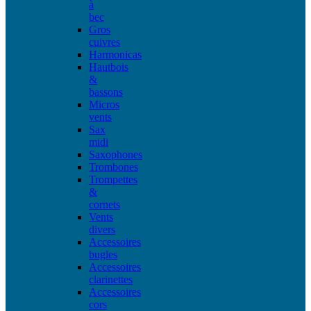
à
bec
Gros
cuivres
Harmonicas
Hautbois
&
bassons
Micros
vents
Sax
midi
Saxophones
Trombones
Trompettes
&
cornets
Vents
divers
Accessoires
bugles
Accessoires
clarinettes
Accessoires
cors