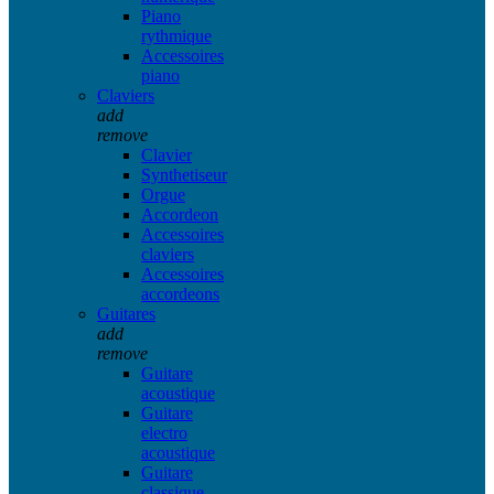
Piano
rythmique
Accessoires
piano
Claviers
add
remove
Clavier
Synthetiseur
Orgue
Accordeon
Accessoires
claviers
Accessoires
accordeons
Guitares
add
remove
Guitare
acoustique
Guitare
electro
acoustique
Guitare
classique