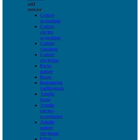
add
remove
Guitare
acoustique
Guitare
electro
acoustique
Guitare
classique
Guitare
electrique
Packs
guitare
Basse
Instruments
traditionnels
Amplis
basse
Amplis
electro-
acoustiques
Amplis
guitare
electrique
Effets