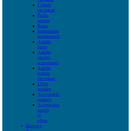
Guitare
electrique
Packs
guitare
Basse
Instruments
traditionnels
Amplis
basse
Amplis
electro-
acoustiques
Amplis
guitare
electrique
Effets
pedales
Accessoires
guitares
Accessoires
amplis
et
effets
Batteries