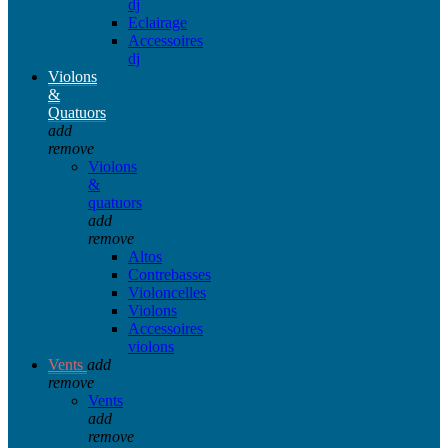
dj
Eclairage
Accessoires
dj
Violons
&
Quatuors
add
remove
Violons
&
quatuors
add
remove
Altos
Contrebasses
Violoncelles
Violons
Accessoires
violons
Vents
add
remove
Vents
add
remove