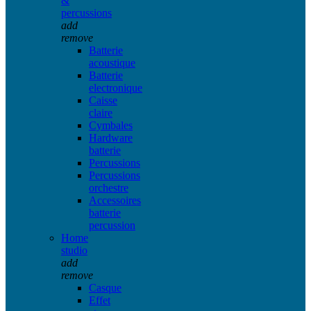
&
percussions
add
remove
Batterie
acoustique
Batterie
electronique
Caisse
claire
Cymbales
Hardware
batterie
Percussions
Percussions
orchestre
Accessoires
batterie
percussion
Home
studio
add
remove
Casque
Effet