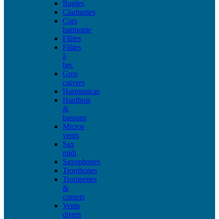
Bugles
Clarinettes
Cors
harmonie
Flûtes
Flûtes
à
bec
Gros
cuivres
Harmonicas
Hautbois
&
bassons
Micros
vents
Sax
midi
Saxophones
Trombones
Trompettes
&
cornets
Vents
divers