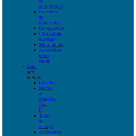
et
peripherique
Enceintes
de
monitoring
Enregistreurs
Informatique
musicale
Microphones
Accessoires
home
studio
Sono
add
remove
Enceintes
Micros
et
systemes
sans
fil
Table
de
mixage
Accessoires