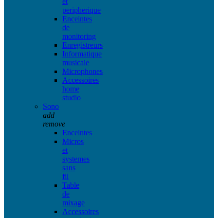
et
peripherique
Enceintes
de
monitoring
Enregistreurs
Informatique
musicale
Microphones
Accessoires
home
studio
Sono
add
remove
Enceintes
Micros
et
systemes
sans
fil
Table
de
mixage
Accessoires