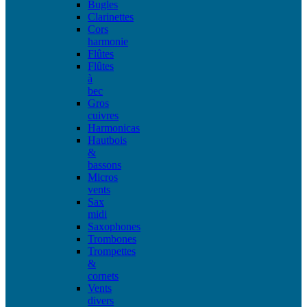
Bugles
Clarinettes
Cors
harmonie
Flûtes
Flûtes
à
bec
Gros
cuivres
Harmonicas
Hautbois
&
bassons
Micros
vents
Sax
midi
Saxophones
Trombones
Trompettes
&
cornets
Vents
divers