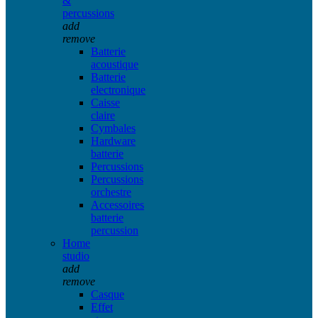
&
percussions
add
remove
Batterie
acoustique
Batterie
electronique
Caisse
claire
Cymbales
Hardware
batterie
Percussions
Percussions
orchestre
Accessoires
batterie
percussion
Home
studio
add
remove
Casque
Effet