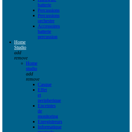
batterie
Percussions
Percussions
orchestre
Accessoires
batterie
percussion
Home
Studio
add
remove
Home
studio
add
remove
Casque
Effet
et
peripherique
Enceintes
de
monitoring
Enregistreurs
Informatique