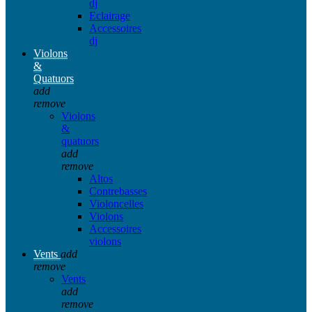
dj
Eclairage
Accessoires
dj
Violons
&
Quatuors
add
remove
Violons
&
quatuors
add
remove
Altos
Contrebasses
Violoncelles
Violons
Accessoires
violons
Vents
add
remove
Vents
add
remove