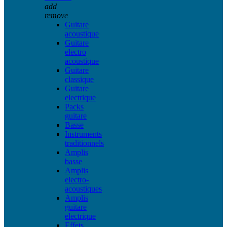
add
remove
Guitare
acoustique
Guitare
electro
acoustique
Guitare
classique
Guitare
electrique
Packs
guitare
Basse
Instruments
traditionnels
Amplis
basse
Amplis
electro-
acoustiques
Amplis
guitare
electrique
Effets