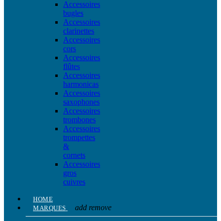
Accessoires
bugles
Accessoires
clarinettes
Accessoires
cors
Accessoires
flûtes
Accessoires
harmonicas
Accessoires
saxophones
Accessoires
trombones
Accessoires
trompettes
&
cornets
Accessoires
gros
cuivres
HOME
add
remove
MARQUES