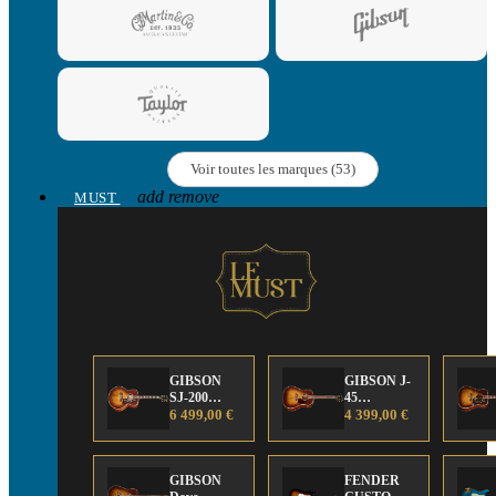
Voir toutes les marques (53)
add
remove
MUST
GIBSON
GIBSON J-
SJ-200
45
Anniversary
6 499,00 €
Anniversary
4 399,00 €
Limited
Limited
Edition
Edition
GIBSON
FENDER