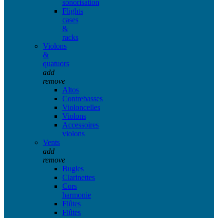
sonorisation
Flights
cases
&
racks
Violons
&
quatuors
add
remove
Altos
Contrebasses
Violoncelles
Violons
Accessoires
violons
Vents
add
remove
Bugles
Clarinettes
Cors
harmonie
Flûtes
Flûtes