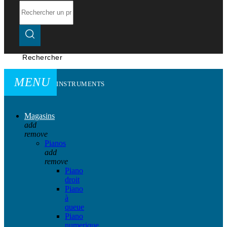
Rechercher
MENU
INSTRUMENTS
Magasins
add
remove
Pianos
add
remove
Piano
droit
Piano
à
queue
Piano
numerique