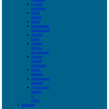
Guitare
electrique
Packs
guitare
Basse
Instruments
traditionnels
Amplis
basse
Amplis
electro-
acoustiques
Amplis
guitare
electrique
Effets
pedales
Accessoires
guitares
Accessoires
amplis
et
effets
Batteries