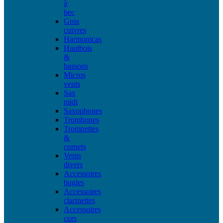
à
bec
Gros
cuivres
Harmonicas
Hautbois
&
bassons
Micros
vents
Sax
midi
Saxophones
Trombones
Trompettes
&
cornets
Vents
divers
Accessoires
bugles
Accessoires
clarinettes
Accessoires
cors