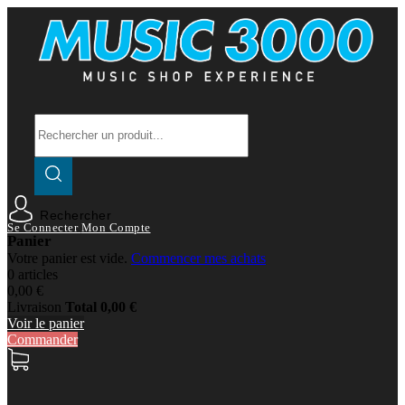
Rechercher
Se Connecter
Mon Compte
Panier
Votre panier est vide.
Commencer mes achats
0 articles
0,00 €
Livraison
Total
0,00 €
Voir le panier
Commander