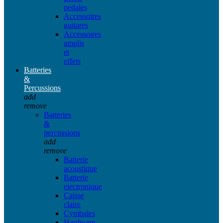
pedales
Accessoires
guitares
Accessoires
amplis
et
effets
Batteries
&
Percussions
add
remove
Batteries
&
percussions
add
remove
Batterie
acoustique
Batterie
electronique
Caisse
claire
Cymbales
Hardware