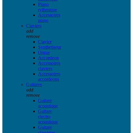
Piano
rythmique
Accessoires
piano
Claviers
add
remove
Clavier
Synthetiseur
Orgue
Accordeon
Accessoires
claviers
Accessoires
accordeons
Guitares
add
remove
Guitare
acoustique
Guitare
electro
acoustique
Guitare
classique