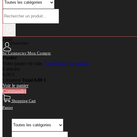
close
Rechercher
Se Connecter
Mon Compte
Panier
Votre panier est vide.
Commencer mes achats
0 articles
0,00 €
Livraison
Total
0,00 €
Voir le panier
Commander
Shopping Cart
Panier