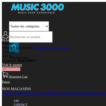
Se Connecter
Mon Compte
Panier
Votre panier est vide.
Commencer mes achats
0 articles
0,00 €
Rechercher
Livraison
Total
0,00 €
Voir le panier
Commander
Shopping Cart
Panier
NOS MAGASINS
Tous les magasins
Nice Cap 3000
Nice Centre
Cannes Tourrades
Marsei
SAV
CONTACT