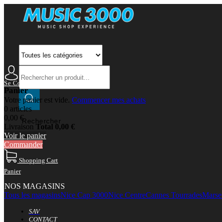
Se Connecter
Mon Compte
Panier
Votre panier est vide.
Commencer mes achats
0 articles
0,00 €
Rechercher
Livraison
Total
0,00 €
Voir le panier
Commander
Shopping Cart
Panier
NOS MAGASINS
Tous les magasins
Nice Cap 3000
Nice Centre
Cannes Tourrades
Marsei
SAV
CONTACT