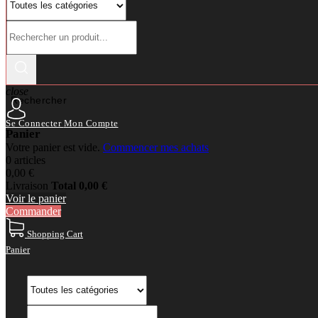
close
Rechercher
Se Connecter
Mon Compte
Panier
Votre panier est vide.
Commencer mes achats
0 articles
0,00 €
Livraison
Total
0,00 €
Voir le panier
Commander
Shopping Cart
Panier