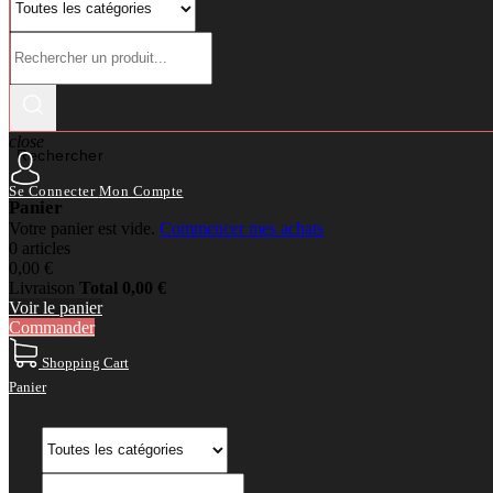
close
Rechercher
Se Connecter
Mon Compte
Panier
Votre panier est vide.
Commencer mes achats
0 articles
0,00 €
Livraison
Total
0,00 €
Voir le panier
Commander
Shopping Cart
Panier