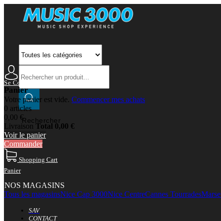
Se Connecter
Mon Compte
Panier
Votre panier est vide.
Commencer mes achats
0 articles
0,00 €
Rechercher
Livraison
Total
0,00 €
Voir le panier
Commander
Shopping Cart
Panier
NOS MAGASINS
Tous les magasins
Nice Cap 3000
Nice Centre
Cannes Tourrades
Marsei
SAV
CONTACT