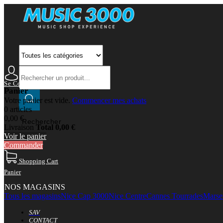
Se Connecter
Mon Compte
Panier
Votre panier est vide.
Commencer mes achats
0 articles
0,00 €
Rechercher
Livraison
Total
0,00 €
Voir le panier
Commander
Shopping Cart
Panier
NOS MAGASINS
Tous les magasins
Nice Cap 3000
Nice Centre
Cannes Tourrades
Marsei
SAV
CONTACT