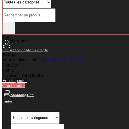
close
Rechercher
Se Connecter
Mon Compte
Panier
Votre panier est vide.
Commencer mes achats
0 articles
0,00 €
Livraison
Total
0,00 €
Voir le panier
Commander
Shopping Cart
Panier