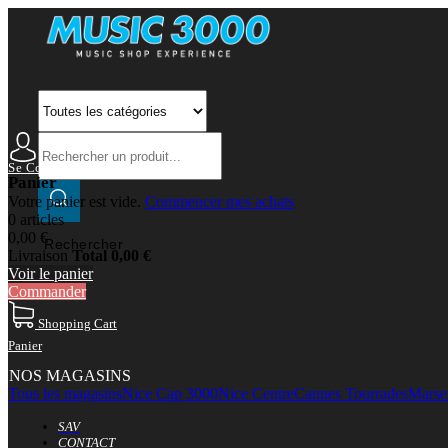
Se Connecter
Mon Compte
Panier
Votre panier est vide.
Commencer mes achats
0 articles
0,00 €
Rechercher
Livraison
Total
0,00 €
Voir le panier
Commander
Shopping Cart
Panier
NOS MAGASINS
Tous les magasins
Nice Cap 3000
Nice Centre
Cannes Tourrades
Marsei
SAV
CONTACT