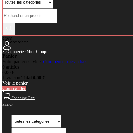
close
Rechercher
Se Connecter
Mon Compte
Panier
Votre panier est vide.
Commencer mes achats
0 articles
0,00 €
Livraison
Total
0,00 €
Voir le panier
Commander
Shopping Cart
Panier