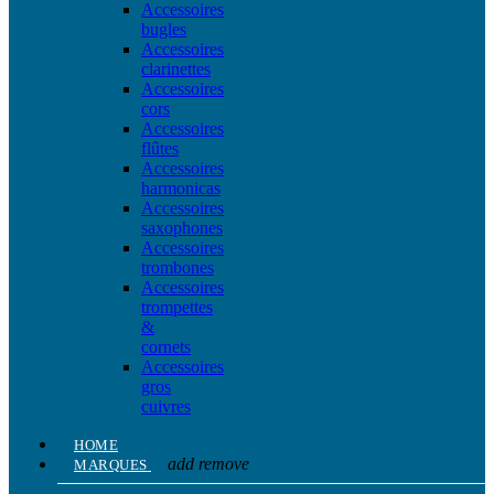
Accessoires
bugles
Accessoires
clarinettes
Accessoires
cors
Accessoires
flûtes
Accessoires
harmonicas
Accessoires
saxophones
Accessoires
trombones
Accessoires
trompettes
&
cornets
Accessoires
gros
cuivres
HOME
add
remove
MARQUES