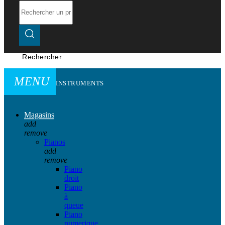
Rechercher
MENU
INSTRUMENTS
Magasins
add
remove
Pianos
add
remove
Piano
droit
Piano
à
queue
Piano
numerique