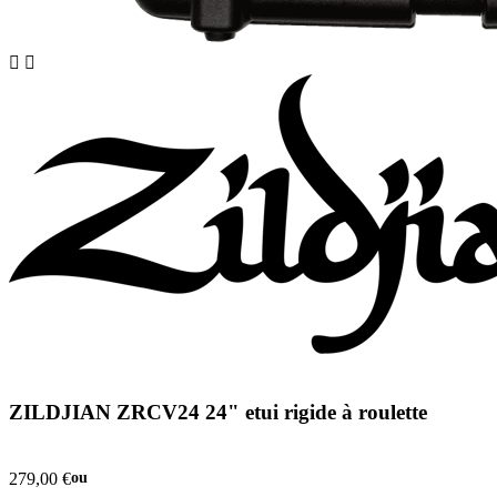


ZILDJIAN ZRCV24 24" etui rigide à roulette
279,00 €
ou