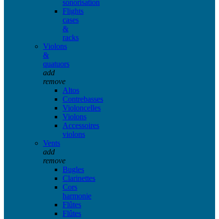
sonorisation
Flights
cases
&
racks
Violons
&
quatuors
add
remove
Altos
Contrebasses
Violoncelles
Violons
Accessoires
violons
Vents
add
remove
Bugles
Clarinettes
Cors
harmonie
Flûtes
Flûtes