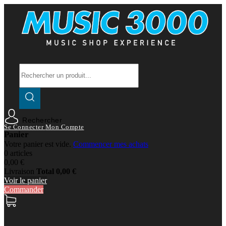
Rechercher
Se Connecter
Mon Compte
Panier
Votre panier est vide.
Commencer mes achats
0 articles
0,00 €
Livraison
Total
0,00 €
Voir le panier
Commander