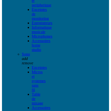
et
peripherique
Enceintes
de
monitoring
Enregistreurs
Informatique
musicale
Microphones
Accessoires
home
studio
Sono
add
remove
Enceintes
Micros
et
systemes
sans
fil
Table
de
mixage
Accessoires