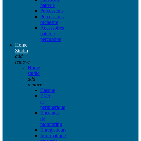
batterie
Percussions
Percussions
orchestre
Accessoires
batterie
percussion
Home
Studio
add
remove
Home
studio
add
remove
Casque
Effet
et
peripherique
Enceintes
de
monitoring
Enregistreurs
Informatique