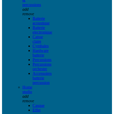
&
percussions
add
remove
Batterie
acoustique
Batterie
electronique
Caisse
claire
Cymbales
Hardware
batterie
Percussions
Percussions
orchestre
Accessoires
batterie
percussion
Home
studio
add
remove
Casque
Effet