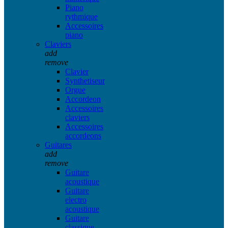
Piano
rythmique
Accessoires
piano
Claviers
add
remove
Clavier
Synthetiseur
Orgue
Accordeon
Accessoires
claviers
Accessoires
accordeons
Guitares
add
remove
Guitare
acoustique
Guitare
electro
acoustique
Guitare
classique