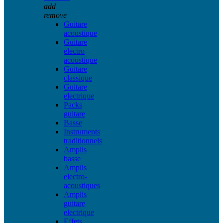
add
remove
Guitare
acoustique
Guitare
electro
acoustique
Guitare
classique
Guitare
electrique
Packs
guitare
Basse
Instruments
traditionnels
Amplis
basse
Amplis
electro-
acoustiques
Amplis
guitare
electrique
Effets