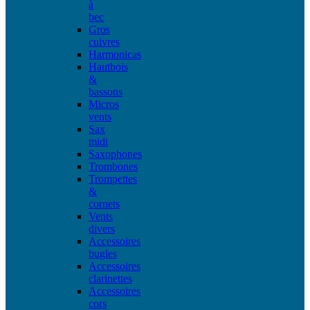
à
bec
Gros
cuivres
Harmonicas
Hautbois
&
bassons
Micros
vents
Sax
midi
Saxophones
Trombones
Trompettes
&
cornets
Vents
divers
Accessoires
bugles
Accessoires
clarinettes
Accessoires
cors