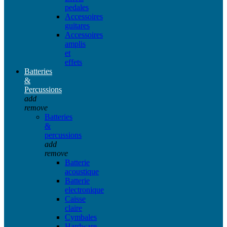
pedales
Accessoires
guitares
Accessoires
amplis
et
effets
Batteries
&
Percussions
add
remove
Batteries
&
percussions
add
remove
Batterie
acoustique
Batterie
electronique
Caisse
claire
Cymbales
Hardware