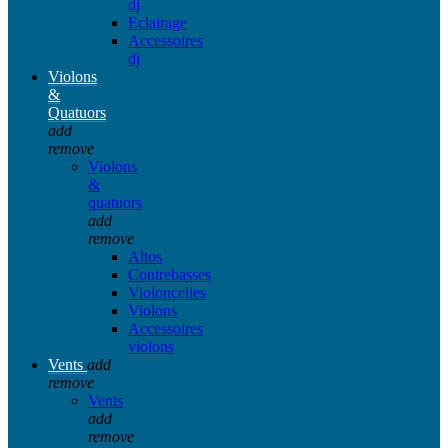
dj
Eclairage
Accessoires
dj
Violons
&
Quatuors
add
remove
Violons
&
quatuors
add
remove
Altos
Contrebasses
Violoncelles
Violons
Accessoires
violons
Vents
add
remove
Vents
add
remove