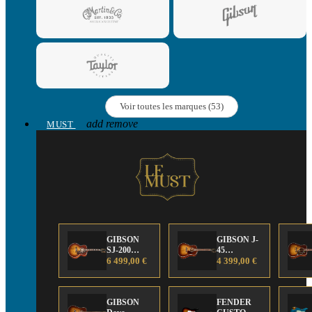
Voir toutes les marques (53)
add
remove
MUST
GIBSON
GIBSON J-
SJ-200
45
Anniversary
6 499,00 €
Anniversary
4 399,00 €
Limited
Limited
Edition
Edition
GIBSON
FENDER