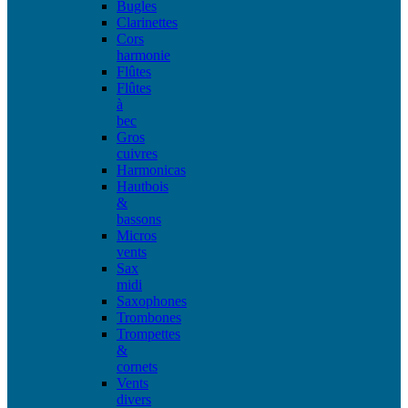
Bugles
Clarinettes
Cors
harmonie
Flûtes
Flûtes
à
bec
Gros
cuivres
Harmonicas
Hautbois
&
bassons
Micros
vents
Sax
midi
Saxophones
Trombones
Trompettes
&
cornets
Vents
divers