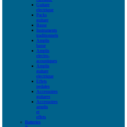
Guitare
electrique
Packs
guitare
Basse
Instruments
traditionnels
Amplis
basse
Amplis
electro-
acoustiques
Amplis
guitare
electrique
Effets
pedales
Accessoires
guitares
Accessoires
amplis
et
effets
Batteries