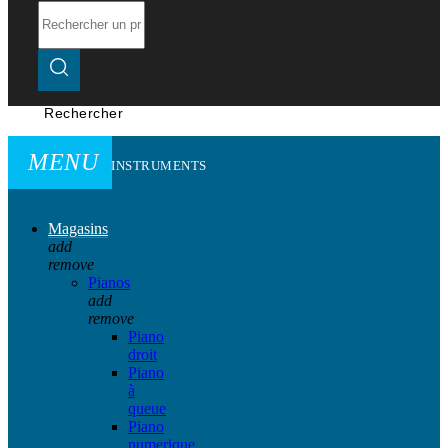
Rechercher
MENU
INSTRUMENTS
Magasins
add
remove
Pianos
add
remove
Piano
droit
Piano
à
queue
Piano
numerique