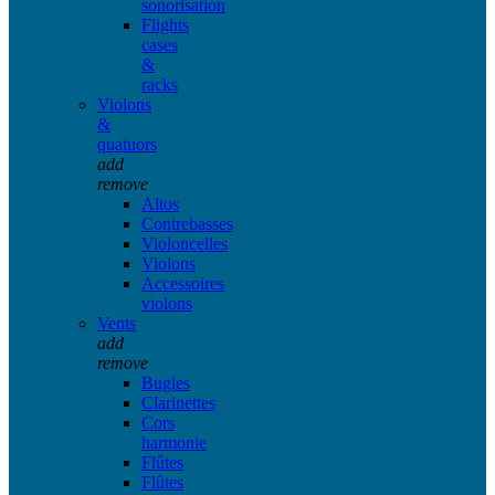
sonorisation
Flights
cases
&
racks
Violons
&
quatuors
add
remove
Altos
Contrebasses
Violoncelles
Violons
Accessoires
violons
Vents
add
remove
Bugles
Clarinettes
Cors
harmonie
Flûtes
Flûtes