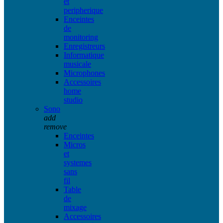
et
peripherique
Enceintes
de
monitoring
Enregistreurs
Informatique
musicale
Microphones
Accessoires
home
studio
Sono
add
remove
Enceintes
Micros
et
systemes
sans
fil
Table
de
mixage
Accessoires