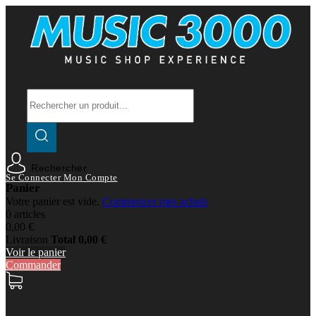
Rechercher
Se Connecter
Mon Compte
Panier
Votre panier est vide.
Commencer mes achats
0 articles
0,00 €
Livraison
Total
0,00 €
Voir le panier
Commander