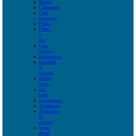
Bugles
Clarinettes
Cors
harmonie
Flûtes
Flûtes
à
bec
Gros
cuivres
Harmonicas
Hautbois
&
bassons
Micros
vents
Sax
midi
Saxophones
Trombones
Trompettes
&
cornets
Vents
divers