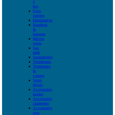
à
bec
Gros
cuivres
Harmonicas
Hautbois
&
bassons
Micros
vents
Sax
midi
Saxophones
Trombones
Trompettes
&
cornets
Vents
divers
Accessoires
bugles
Accessoires
clarinettes
Accessoires
cors