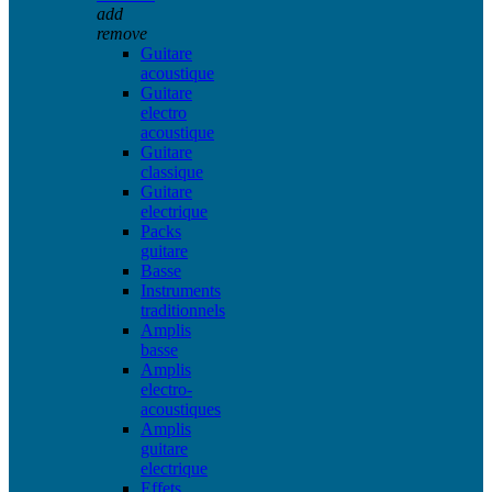
add
remove
Guitare
acoustique
Guitare
electro
acoustique
Guitare
classique
Guitare
electrique
Packs
guitare
Basse
Instruments
traditionnels
Amplis
basse
Amplis
electro-
acoustiques
Amplis
guitare
electrique
Effets