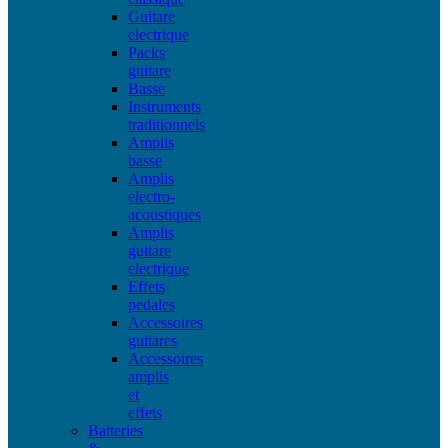
Guitare
electrique
Packs
guitare
Basse
Instruments
traditionnels
Amplis
basse
Amplis
electro-
acoustiques
Amplis
guitare
electrique
Effets
pedales
Accessoires
guitares
Accessoires
amplis
et
effets
Batteries