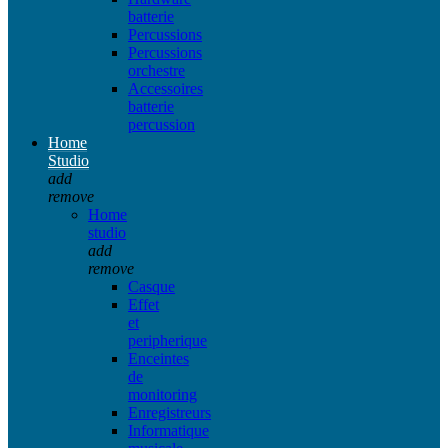
batterie
Percussions
Percussions
orchestre
Accessoires
batterie
percussion
Home
Studio
add
remove
Home
studio
add
remove
Casque
Effet
et
peripherique
Enceintes
de
monitoring
Enregistreurs
Informatique