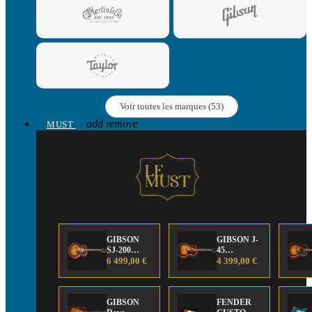
Voir toutes les marques (53)
add
remove
MUST
GIBSON
GIBSON J-
SJ-200
45
Anniversary
6 499,00 €
Anniversary
4 399,00 €
Limited
Limited
Edition
Edition
GIBSON
FENDER