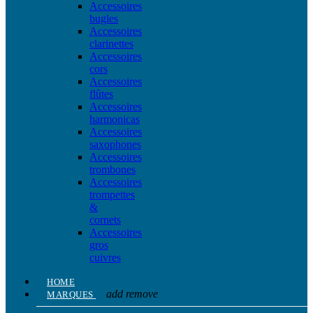
Accessoires
bugles
Accessoires
clarinettes
Accessoires
cors
Accessoires
flûtes
Accessoires
harmonicas
Accessoires
saxophones
Accessoires
trombones
Accessoires
trompettes
&
cornets
Accessoires
gros
cuivres
HOME
add
remove
MARQUES