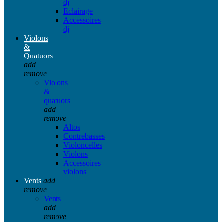
dj
Eclairage
Accessoires
dj
Violons
&
Quatuors
add
remove
Violons
&
quatuors
add
remove
Altos
Contrebasses
Violoncelles
Violons
Accessoires
violons
Vents
add
remove
Vents
add
remove