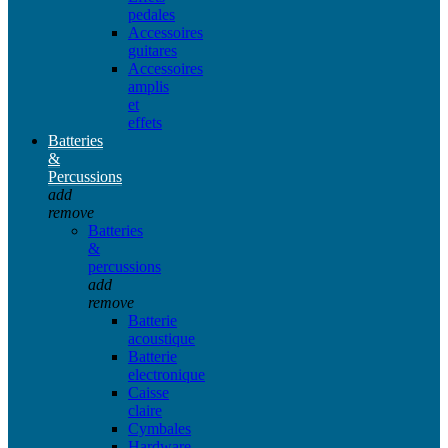
pedales
Accessoires
guitares
Accessoires
amplis
et
effets
Batteries
&
Percussions
add
remove
Batteries
&
percussions
add
remove
Batterie
acoustique
Batterie
electronique
Caisse
claire
Cymbales
Hardware