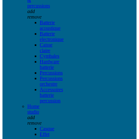
&
percussions
add
remove
Batterie
acoustique
Batterie
electronique
Caisse
claire
Cymbales
Hardware
batterie
Percussions
Percussions
orchestre
Accessoires
batterie
percussion
Home
studio
add
remove
Casque
Effet