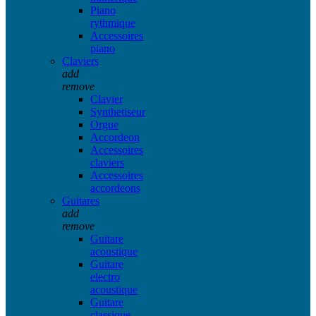
Piano
rythmique
Accessoires
piano
Claviers
add
remove
Clavier
Synthetiseur
Orgue
Accordeon
Accessoires
claviers
Accessoires
accordeons
Guitares
add
remove
Guitare
acoustique
Guitare
electro
acoustique
Guitare
classique