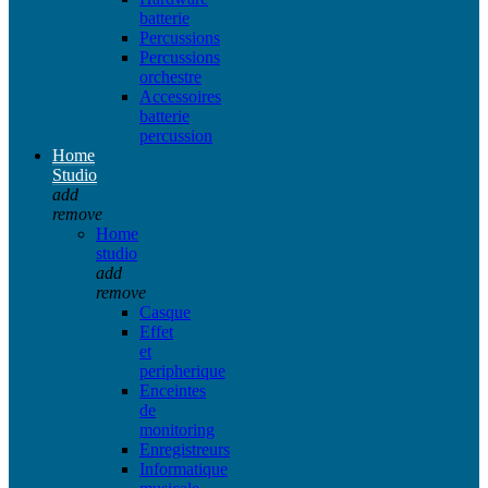
batterie
Percussions
Percussions
orchestre
Accessoires
batterie
percussion
Home
Studio
add
remove
Home
studio
add
remove
Casque
Effet
et
peripherique
Enceintes
de
monitoring
Enregistreurs
Informatique