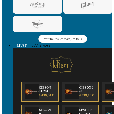
Voir toutes les marques (53)
add
remove
MUST
GIBSON
GIBSON J-
SJ-200
45
Anniversary
6 499,00 €
Anniversary
4 399,00 €
Limited
Limited
Edition
Edition
GIBSON
FENDER