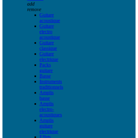
add
remove
Guitare
acoustique
Guitare
electro
acoustique
Guitare
classique
Guitare
electrique
Packs
guitare
Basse
Instruments
traditionnels
Amplis
basse
Amplis
electro-
acoustiques
Amplis
guitare
electrique
Effets