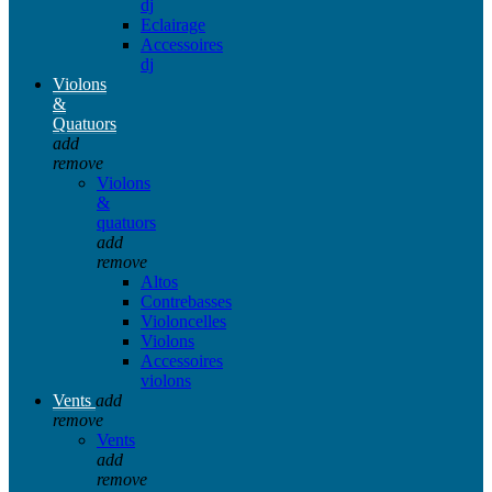
dj
Eclairage
Accessoires
dj
Violons
&
Quatuors
add
remove
Violons
&
quatuors
add
remove
Altos
Contrebasses
Violoncelles
Violons
Accessoires
violons
Vents
add
remove
Vents
add
remove