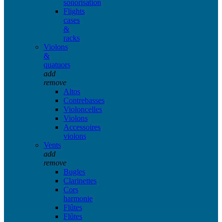
sonorisation
Flights
cases
&
racks
Violons
&
quatuors
add
remove
Altos
Contrebasses
Violoncelles
Violons
Accessoires
violons
Vents
add
remove
Bugles
Clarinettes
Cors
harmonie
Flûtes
Flûtes