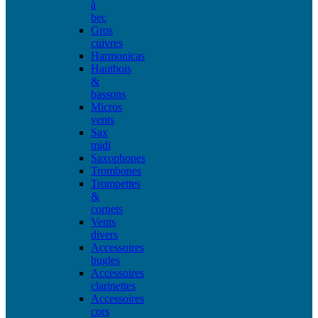
à
bec
Gros
cuivres
Harmonicas
Hautbois
&
bassons
Micros
vents
Sax
midi
Saxophones
Trombones
Trompettes
&
cornets
Vents
divers
Accessoires
bugles
Accessoires
clarinettes
Accessoires
cors