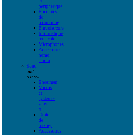
et
peripherique
Enceintes
de
monitoring
Enregistreurs
Informatique
musicale
Microphones
Accessoires
home
studio
Sono
add
remove
Enceintes
Micros
et
systemes
sans
fil
Table
de
mixage
Accessoires