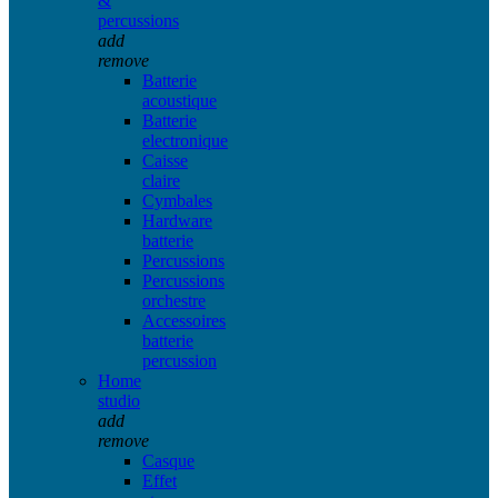
&
percussions
add
remove
Batterie
acoustique
Batterie
electronique
Caisse
claire
Cymbales
Hardware
batterie
Percussions
Percussions
orchestre
Accessoires
batterie
percussion
Home
studio
add
remove
Casque
Effet