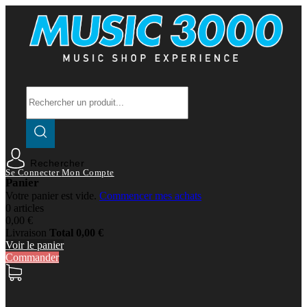
Rechercher
Se Connecter
Mon Compte
Panier
Votre panier est vide.
Commencer mes achats
0 articles
0,00 €
Livraison
Total
0,00 €
Voir le panier
Commander