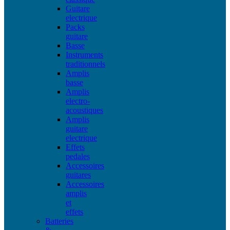
Guitare
electrique
Packs
guitare
Basse
Instruments
traditionnels
Amplis
basse
Amplis
electro-
acoustiques
Amplis
guitare
electrique
Effets
pedales
Accessoires
guitares
Accessoires
amplis
et
effets
Batteries