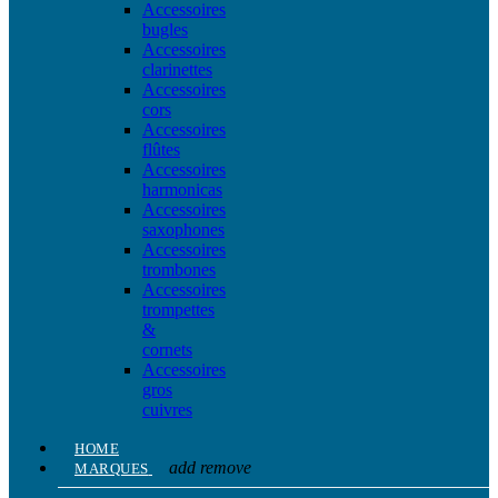
Accessoires
bugles
Accessoires
clarinettes
Accessoires
cors
Accessoires
flûtes
Accessoires
harmonicas
Accessoires
saxophones
Accessoires
trombones
Accessoires
trompettes
&
cornets
Accessoires
gros
cuivres
HOME
add
remove
MARQUES