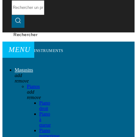
Rechercher
MENU
INSTRUMENTS
Magasins
add
remove
Pianos
add
remove
Piano
droit
Piano
à
queue
Piano
numerique