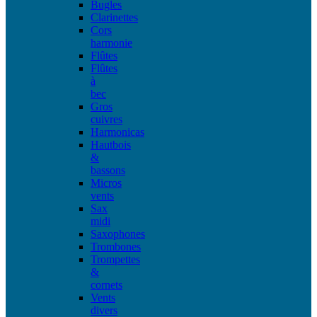
Bugles
Clarinettes
Cors
harmonie
Flûtes
Flûtes
à
bec
Gros
cuivres
Harmonicas
Hautbois
&
bassons
Micros
vents
Sax
midi
Saxophones
Trombones
Trompettes
&
cornets
Vents
divers