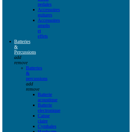
pedales
Accessoires
guitares
Accessoires
amplis
et
effets
Batteries
&
Percussions
add
remove
Batteries
&
percussions
add
remove
Batterie
acoustique
Batterie
electronique
Caisse
claire
Cymbales
Hardware