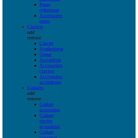
Piano
rythmique
Accessoires
piano
Claviers
add
remove
Clavier
Synthetiseur
Orgue
Accordeon
Accessoires
claviers
Accessoires
accordeons
Guitares
add
remove
Guitare
acoustique
Guitare
electro
acoustique
Guitare
classique