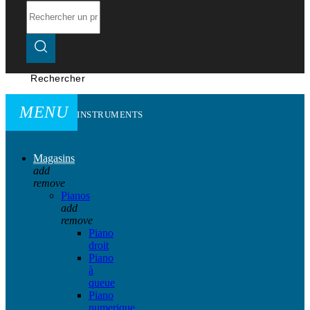
Rechercher
MENU
INSTRUMENTS
Magasins
add
remove
Pianos
add
remove
Piano
droit
Piano
à
queue
Piano
numerique