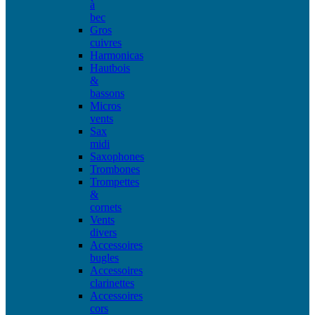
à
bec
Gros
cuivres
Harmonicas
Hautbois
&
bassons
Micros
vents
Sax
midi
Saxophones
Trombones
Trompettes
&
cornets
Vents
divers
Accessoires
bugles
Accessoires
clarinettes
Accessoires
cors