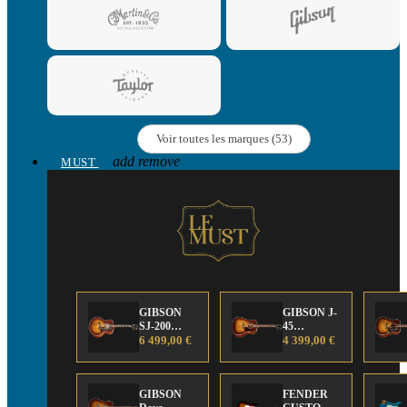
Voir toutes les marques (53)
add
remove
MUST
GIBSON
GIBSON J-
SJ-200
45
Anniversary
6 499,00 €
Anniversary
4 399,00 €
Limited
Limited
Edition
Edition
GIBSON
FENDER