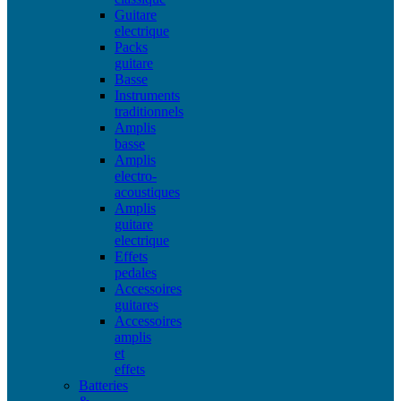
Guitare
electrique
Packs
guitare
Basse
Instruments
traditionnels
Amplis
basse
Amplis
electro-
acoustiques
Amplis
guitare
electrique
Effets
pedales
Accessoires
guitares
Accessoires
amplis
et
effets
Batteries