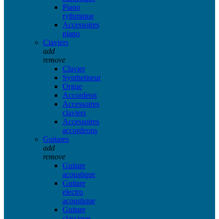
Piano
rythmique
Accessoires
piano
Claviers
add
remove
Clavier
Synthetiseur
Orgue
Accordeon
Accessoires
claviers
Accessoires
accordeons
Guitares
add
remove
Guitare
acoustique
Guitare
electro
acoustique
Guitare
classique