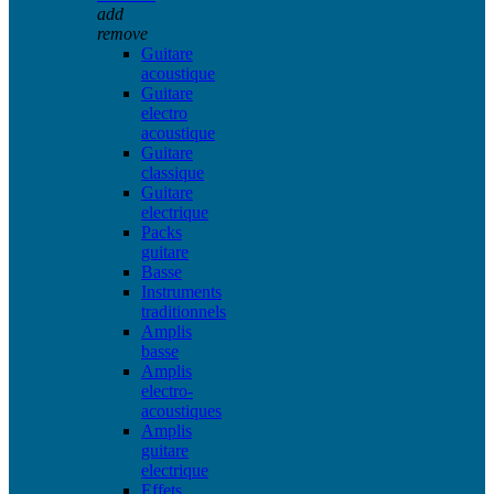
add
remove
Guitare
acoustique
Guitare
electro
acoustique
Guitare
classique
Guitare
electrique
Packs
guitare
Basse
Instruments
traditionnels
Amplis
basse
Amplis
electro-
acoustiques
Amplis
guitare
electrique
Effets