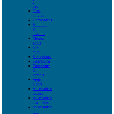
à
bec
Gros
cuivres
Harmonicas
Hautbois
&
bassons
Micros
vents
Sax
midi
Saxophones
Trombones
Trompettes
&
cornets
Vents
divers
Accessoires
bugles
Accessoires
clarinettes
Accessoires
cors