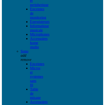
et
peripherique
Enceintes
de
monitoring
Enregistreurs
Informatique
musicale
Microphones
Accessoires
home
studio
Sono
add
remove
Enceintes
Micros
et
systemes
sans
fil
Table
de
mixage
Accessoires