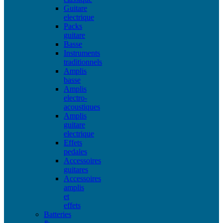
Guitare
electrique
Packs
guitare
Basse
Instruments
traditionnels
Amplis
basse
Amplis
electro-
acoustiques
Amplis
guitare
electrique
Effets
pedales
Accessoires
guitares
Accessoires
amplis
et
effets
Batteries