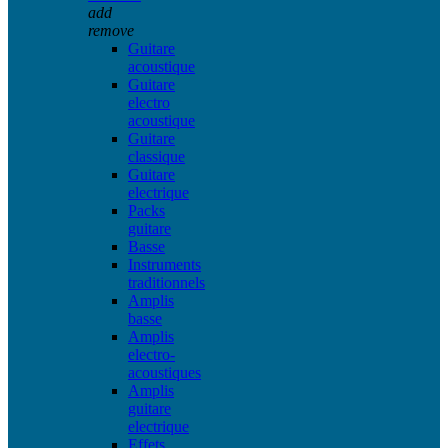
add
remove
Guitare
acoustique
Guitare
electro
acoustique
Guitare
classique
Guitare
electrique
Packs
guitare
Basse
Instruments
traditionnels
Amplis
basse
Amplis
electro-
acoustiques
Amplis
guitare
electrique
Effets