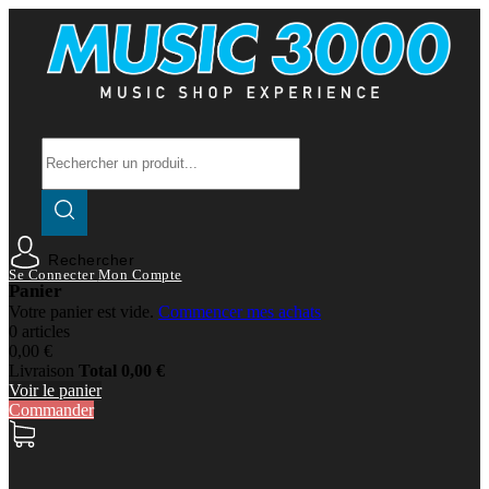
Rechercher
Se Connecter
Mon Compte
Panier
Votre panier est vide.
Commencer mes achats
0 articles
0,00 €
Livraison
Total
0,00 €
Voir le panier
Commander