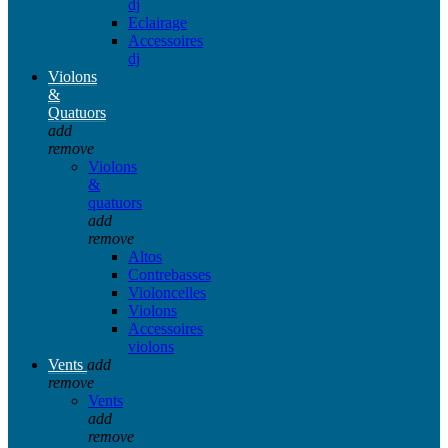
dj
Eclairage
Accessoires
dj
Violons
&
Quatuors
add
remove
Violons
&
quatuors
add
remove
Altos
Contrebasses
Violoncelles
Violons
Accessoires
violons
Vents
add
remove
Vents
add
remove