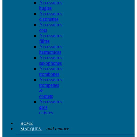
Accessoires
bugles
Accessoires
clarinettes
Accessoires
cors
Accessoires
flûtes
Accessoires
harmonicas
Accessoires
saxophones
Accessoires
trombones
Accessoires
trompettes
&
cornets
Accessoires
gros
cuivres
HOME
add
remove
MARQUES