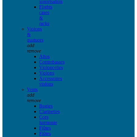
sonorisation
Flights
cases
&
racks
Violons
&
quatuors
add
remove
Altos
Contrebasses
Violoncelles
Violons
Accessoires
violons
Vents
add
remove
Bugles
Clarinettes
Cors
harmonie
Flûtes
Flûtes