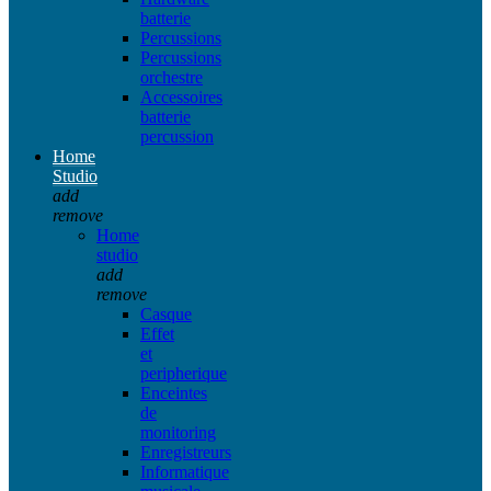
batterie
Percussions
Percussions
orchestre
Accessoires
batterie
percussion
Home
Studio
add
remove
Home
studio
add
remove
Casque
Effet
et
peripherique
Enceintes
de
monitoring
Enregistreurs
Informatique