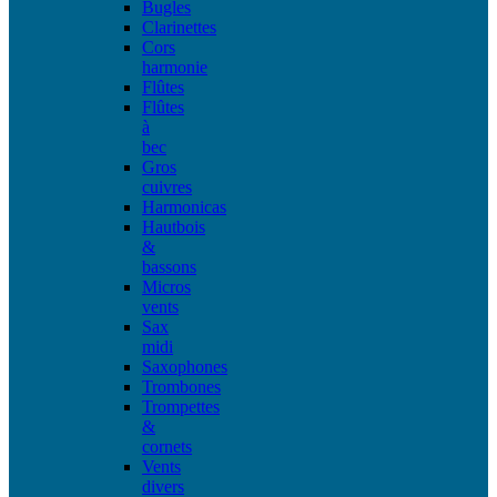
Bugles
Clarinettes
Cors
harmonie
Flûtes
Flûtes
à
bec
Gros
cuivres
Harmonicas
Hautbois
&
bassons
Micros
vents
Sax
midi
Saxophones
Trombones
Trompettes
&
cornets
Vents
divers