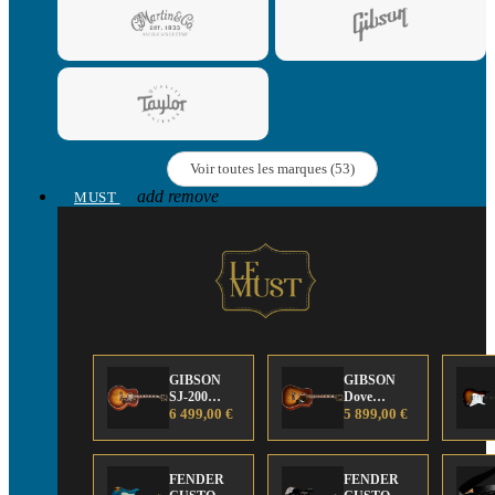
Voir toutes les marques (53)
add
remove
MUST
GIBSON
GIBSON
SJ-200
Dove
Anniversary
6 499,00 €
Anniversary
5 899,00 €
Limited
Limited
Edition
Edition
FENDER
FENDER