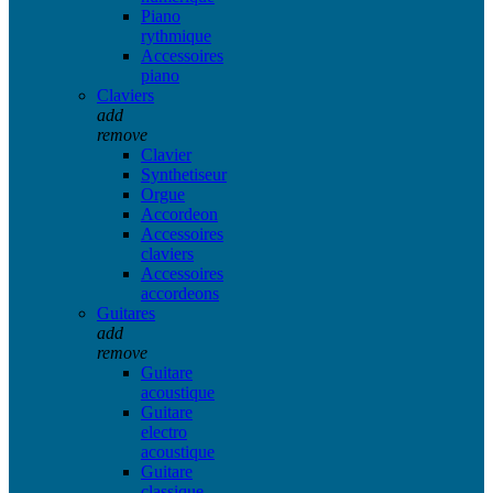
Piano
rythmique
Accessoires
piano
Claviers
add
remove
Clavier
Synthetiseur
Orgue
Accordeon
Accessoires
claviers
Accessoires
accordeons
Guitares
add
remove
Guitare
acoustique
Guitare
electro
acoustique
Guitare
classique