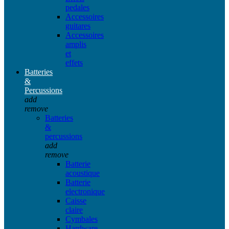
pedales
Accessoires
guitares
Accessoires
amplis
et
effets
Batteries
&
Percussions
add
remove
Batteries
&
percussions
add
remove
Batterie
acoustique
Batterie
electronique
Caisse
claire
Cymbales
Hardware