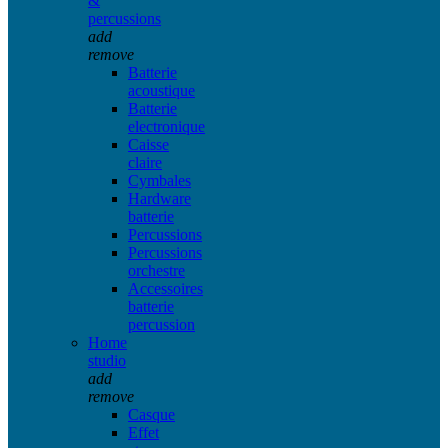
&
percussions
add
remove
Batterie
acoustique
Batterie
electronique
Caisse
claire
Cymbales
Hardware
batterie
Percussions
Percussions
orchestre
Accessoires
batterie
percussion
Home
studio
add
remove
Casque
Effet