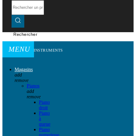
Rechercher
MENU
INSTRUMENTS
Magasins
add
remove
Pianos
add
remove
Piano
droit
Piano
à
queue
Piano
numerique