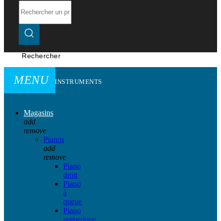
Rechercher
MENU
INSTRUMENTS
Magasins
add
remove
Pianos
add
remove
Piano
droit
Piano
à
queue
Piano
numerique