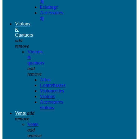
dj
Eclairage
Accessoires
dj
Violons
&
Quatuors
add
remove
Violons
&
quatuors
add
remove
Altos
Contrebasses
Violoncelles
Violons
Accessoires
violons
Vents
add
remove
Vents
add
remove