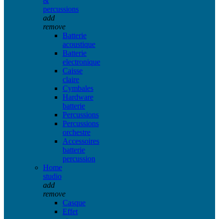
&
percussions
add
remove
Batterie
acoustique
Batterie
electronique
Caisse
claire
Cymbales
Hardware
batterie
Percussions
Percussions
orchestre
Accessoires
batterie
percussion
Home
studio
add
remove
Casque
Effet