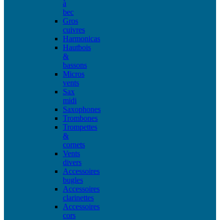
à
bec
Gros
cuivres
Harmonicas
Hautbois
&
bassons
Micros
vents
Sax
midi
Saxophones
Trombones
Trompettes
&
cornets
Vents
divers
Accessoires
bugles
Accessoires
clarinettes
Accessoires
cors