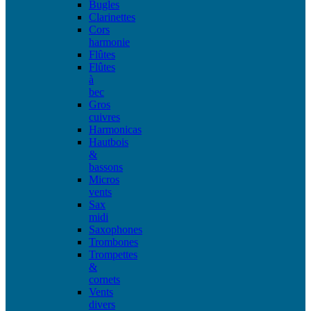
Bugles
Clarinettes
Cors
harmonie
Flûtes
Flûtes
à
bec
Gros
cuivres
Harmonicas
Hautbois
&
bassons
Micros
vents
Sax
midi
Saxophones
Trombones
Trompettes
&
cornets
Vents
divers