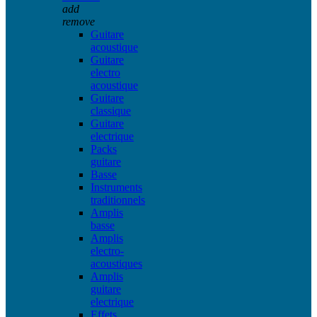
add
remove
Guitare
acoustique
Guitare
electro
acoustique
Guitare
classique
Guitare
electrique
Packs
guitare
Basse
Instruments
traditionnels
Amplis
basse
Amplis
electro-
acoustiques
Amplis
guitare
electrique
Effets