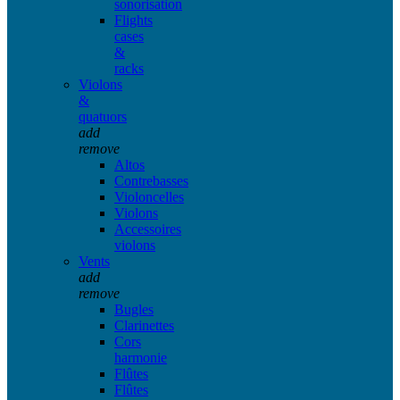
sonorisation
Flights
cases
&
racks
Violons
&
quatuors
add
remove
Altos
Contrebasses
Violoncelles
Violons
Accessoires
violons
Vents
add
remove
Bugles
Clarinettes
Cors
harmonie
Flûtes
Flûtes