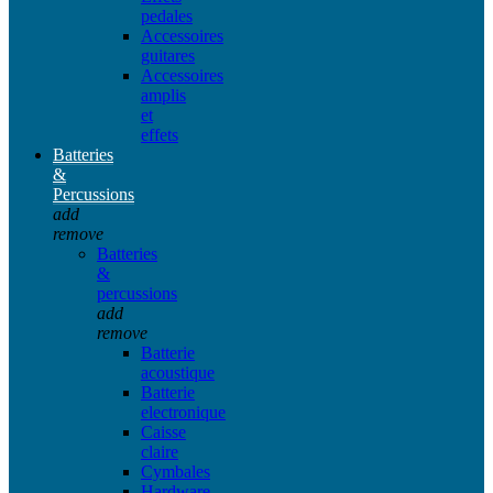
pedales
Accessoires
guitares
Accessoires
amplis
et
effets
Batteries
&
Percussions
add
remove
Batteries
&
percussions
add
remove
Batterie
acoustique
Batterie
electronique
Caisse
claire
Cymbales
Hardware