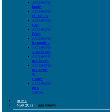
Accessoires
bugles
Accessoires
clarinettes
Accessoires
cors
Accessoires
flûtes
Accessoires
harmonicas
Accessoires
saxophones
Accessoires
trombones
Accessoires
trompettes
&
cornets
Accessoires
gros
cuivres
HOME
add
remove
MARQUES