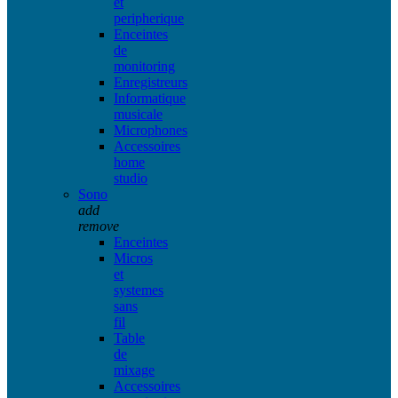
et
peripherique
Enceintes
de
monitoring
Enregistreurs
Informatique
musicale
Microphones
Accessoires
home
studio
Sono
add
remove
Enceintes
Micros
et
systemes
sans
fil
Table
de
mixage
Accessoires