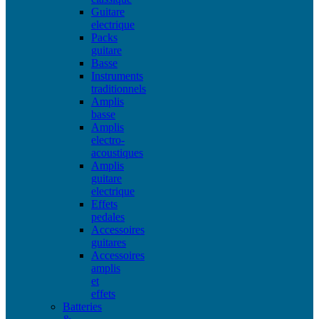
Guitare
electrique
Packs
guitare
Basse
Instruments
traditionnels
Amplis
basse
Amplis
electro-
acoustiques
Amplis
guitare
electrique
Effets
pedales
Accessoires
guitares
Accessoires
amplis
et
effets
Batteries