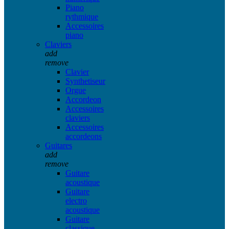
Piano
rythmique
Accessoires
piano
Claviers
add
remove
Clavier
Synthetiseur
Orgue
Accordeon
Accessoires
claviers
Accessoires
accordeons
Guitares
add
remove
Guitare
acoustique
Guitare
electro
acoustique
Guitare
classique