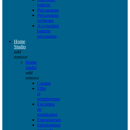
batterie
Percussions
Percussions
orchestre
Accessoires
batterie
percussion
Home
Studio
add
remove
Home
studio
add
remove
Casque
Effet
et
peripherique
Enceintes
de
monitoring
Enregistreurs
Informatique