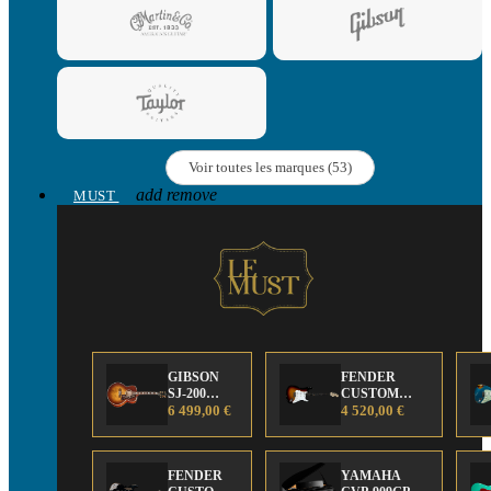
Voir toutes les marques (53)
add
remove
MUST
GIBSON
FENDER
SJ-200
CUSTOM
Anniversary
6 499,00 €
SHOP Strat 63'
4 520,00 €
Limited
NOS Sunburst
Edition
FENDER
YAMAHA