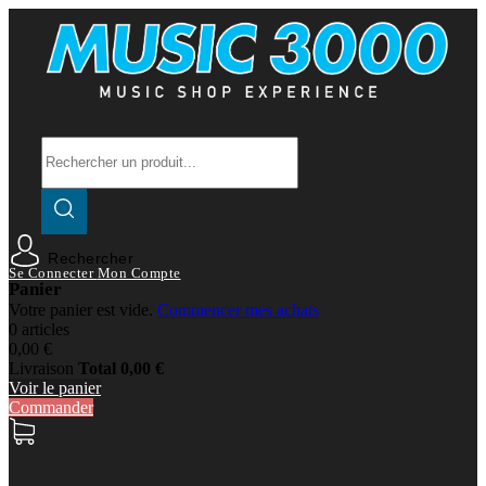
Rechercher
Se Connecter
Mon Compte
Panier
Votre panier est vide.
Commencer mes achats
0 articles
0,00 €
Livraison
Total
0,00 €
Voir le panier
Commander