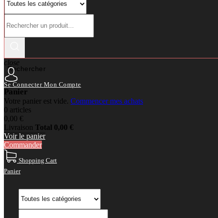
close
Rechercher
Se Connecter
Mon Compte
Panier
Votre panier est vide.
Commencer mes achats
0 articles
0,00 €
Livraison
Total
0,00 €
Voir le panier
Commander
Shopping Cart
Panier