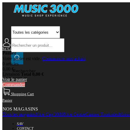
Se Connecter
Mon Compte
Panier
Votre panier est vide.
Commencer mes achats
0 articles
0,00 €
Rechercher
Livraison
Total
0,00 €
Voir le panier
Commander
Shopping Cart
Panier
NOS MAGASINS
Tous les magasins
Nice Cap 3000
Nice Centre
Cannes Tourrades
Marsei
SAV
CONTACT