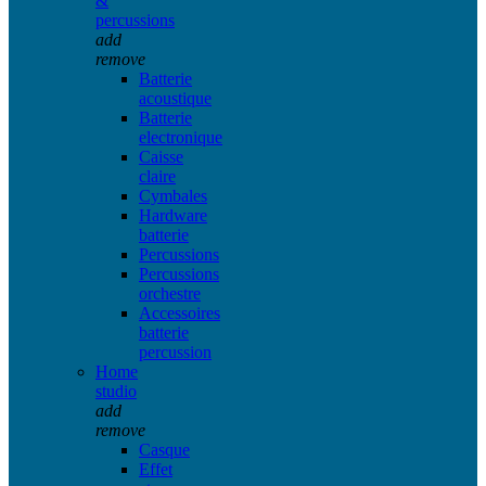
&
percussions
add
remove
Batterie
acoustique
Batterie
electronique
Caisse
claire
Cymbales
Hardware
batterie
Percussions
Percussions
orchestre
Accessoires
batterie
percussion
Home
studio
add
remove
Casque
Effet