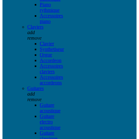
Piano
rythmique
Accessoires
piano
Claviers
add
remove
Clavier
Synthetiseur
Orgue
Accordeon
Accessoires
claviers
Accessoires
accordeons
Guitares
add
remove
Guitare
acoustique
Guitare
electro
acoustique
Guitare
classique