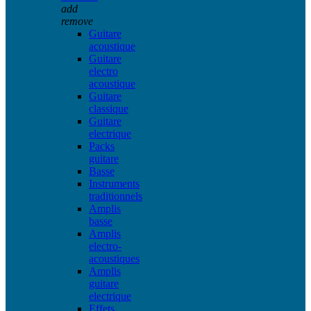
add
remove
Guitare
acoustique
Guitare
electro
acoustique
Guitare
classique
Guitare
electrique
Packs
guitare
Basse
Instruments
traditionnels
Amplis
basse
Amplis
electro-
acoustiques
Amplis
guitare
electrique
Effets