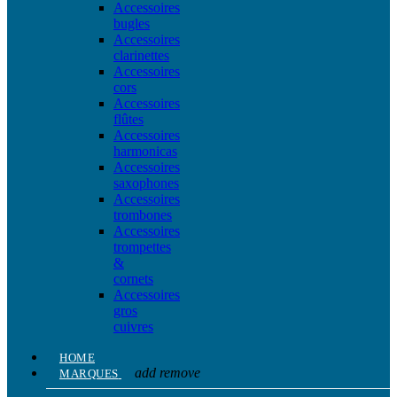
Accessoires
bugles
Accessoires
clarinettes
Accessoires
cors
Accessoires
flûtes
Accessoires
harmonicas
Accessoires
saxophones
Accessoires
trombones
Accessoires
trompettes
&
cornets
Accessoires
gros
cuivres
HOME
add
remove
MARQUES