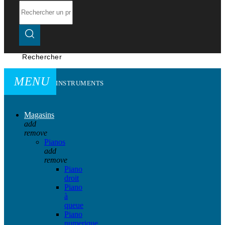
Rechercher
MENU
INSTRUMENTS
Magasins
add
remove
Pianos
add
remove
Piano
droit
Piano
à
queue
Piano
numerique