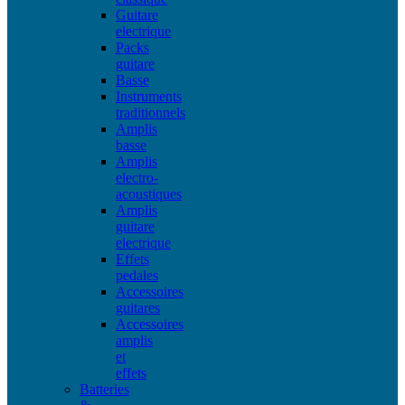
Guitare
electrique
Packs
guitare
Basse
Instruments
traditionnels
Amplis
basse
Amplis
electro-
acoustiques
Amplis
guitare
electrique
Effets
pedales
Accessoires
guitares
Accessoires
amplis
et
effets
Batteries