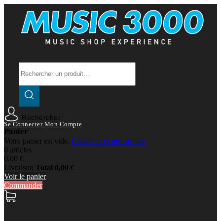
Rechercher
Se Connecter
Mon Compte
Panier
Votre panier est vide.
Commencer mes achats
0 articles
0,00 €
Livraison
Total
0,00 €
Voir le panier
Commander