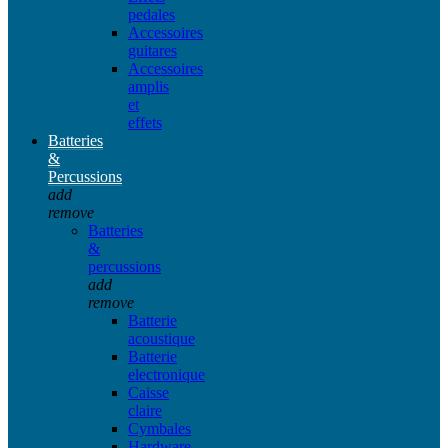
pedales
Accessoires
guitares
Accessoires
amplis
et
effets
Batteries
&
Percussions
add
remove
Batteries
&
percussions
add
remove
Batterie
acoustique
Batterie
electronique
Caisse
claire
Cymbales
Hardware