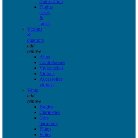
sonorisation
Flights
cases
&
racks
Violons
&
quatuors
add
remove
Altos
Contrebasses
Violoncelles
Violons
Accessoires
violons
Vents
add
remove
Bugles
Clarinettes
Cors
harmonie
Flûtes
Flûtes