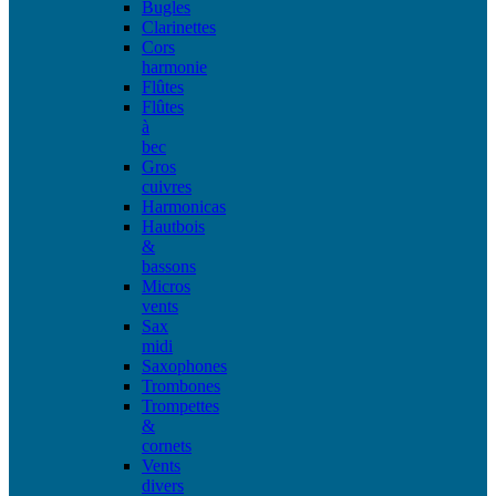
Bugles
Clarinettes
Cors
harmonie
Flûtes
Flûtes
à
bec
Gros
cuivres
Harmonicas
Hautbois
&
bassons
Micros
vents
Sax
midi
Saxophones
Trombones
Trompettes
&
cornets
Vents
divers