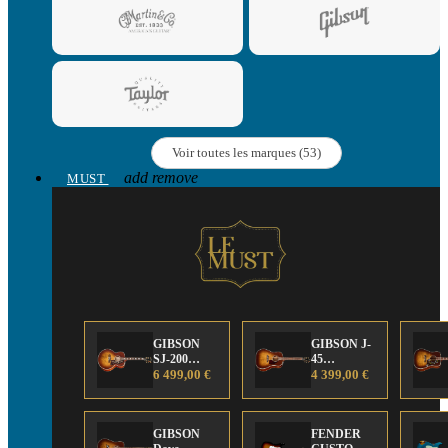
Voir toutes les marques (53)
add
remove
MUST
GIBSON
GIBSON J-
SJ-200
45
Anniversary
6 499,00 €
Anniversary
4 399,00 €
Limited
Limited
Edition
Edition
GIBSON
FENDER