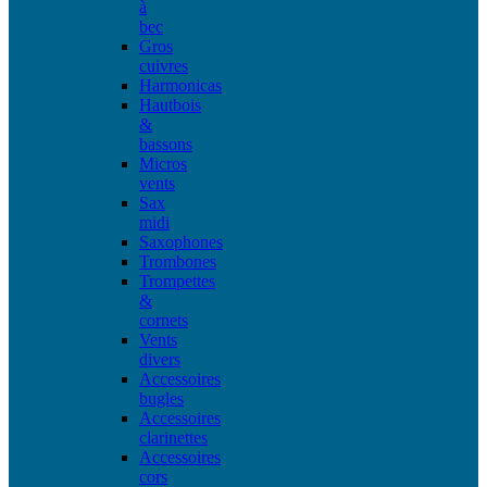
à
bec
Gros
cuivres
Harmonicas
Hautbois
&
bassons
Micros
vents
Sax
midi
Saxophones
Trombones
Trompettes
&
cornets
Vents
divers
Accessoires
bugles
Accessoires
clarinettes
Accessoires
cors