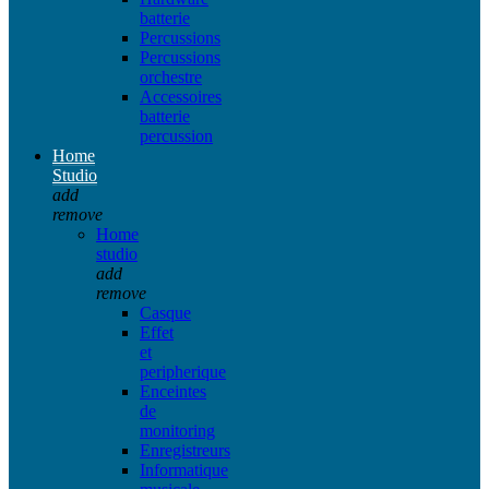
batterie
Percussions
Percussions
orchestre
Accessoires
batterie
percussion
Home
Studio
add
remove
Home
studio
add
remove
Casque
Effet
et
peripherique
Enceintes
de
monitoring
Enregistreurs
Informatique