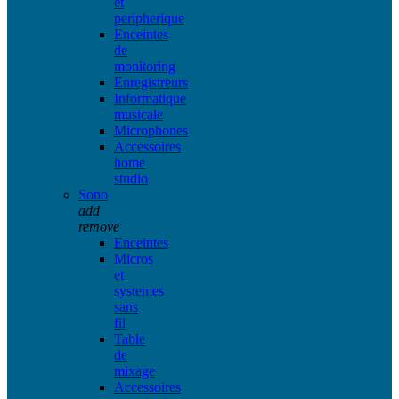
et
peripherique
Enceintes
de
monitoring
Enregistreurs
Informatique
musicale
Microphones
Accessoires
home
studio
Sono
add
remove
Enceintes
Micros
et
systemes
sans
fil
Table
de
mixage
Accessoires