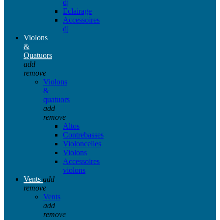
dj
Eclairage
Accessoires
dj
Violons
&
Quatuors
add
remove
Violons
&
quatuors
add
remove
Altos
Contrebasses
Violoncelles
Violons
Accessoires
violons
Vents
add
remove
Vents
add
remove