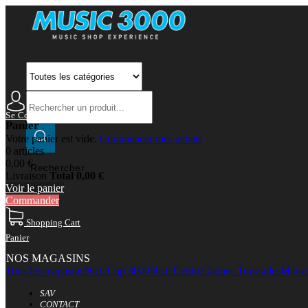
Se Connecter
Mon Compte
Panier
Votre panier est vide.
Commencer mes achats
0 articles
0,00 €
Rechercher
Livraison
Total
0,00 €
Voir le panier
Commander
Shopping Cart
Panier
NOS MAGASINS
Tous les magasins
Nice Cap 3000
Nice Centre
Cannes Tourrades
Marsei
SAV
CONTACT