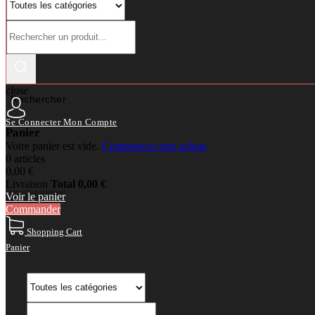
close
Rechercher
Se Connecter
Mon Compte
Panier
Votre panier est vide.
Commencer mes achats
0 articles
0,00 €
Livraison
Total
0,00 €
Voir le panier
Commander
Shopping Cart
Panier