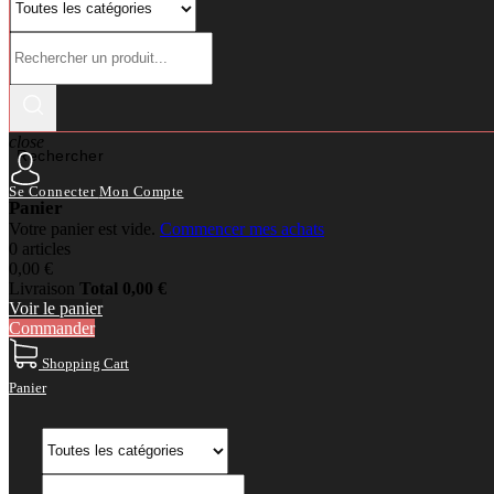
close
Rechercher
Se Connecter
Mon Compte
Panier
Votre panier est vide.
Commencer mes achats
0 articles
0,00 €
Livraison
Total
0,00 €
Voir le panier
Commander
Shopping Cart
Panier