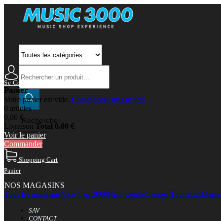
Se Connecter
Mon Compte
Panier
Votre panier est vide.
Commencer mes achats
0 articles
0,00 €
Rechercher
Livraison
Total
0,00 €
Voir le panier
Commander
Shopping Cart
Panier
NOS MAGASINS
Tous les magasins
Nice Cap 3000
Nice Centre
Cannes Tourrades
Marsei
SAV
CONTACT