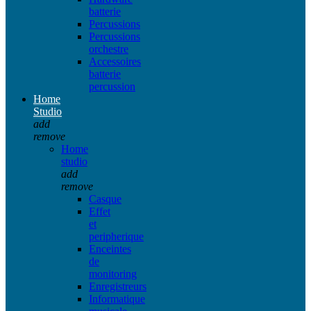
batterie
Percussions
Percussions
orchestre
Accessoires
batterie
percussion
Home
Studio
add
remove
Home
studio
add
remove
Casque
Effet
et
peripherique
Enceintes
de
monitoring
Enregistreurs
Informatique