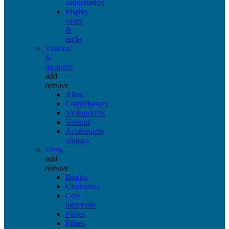
sonorisation
Flights
cases
&
racks
Violons
&
quatuors
add
remove
Altos
Contrebasses
Violoncelles
Violons
Accessoires
violons
Vents
add
remove
Bugles
Clarinettes
Cors
harmonie
Flûtes
Flûtes