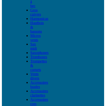
à
bec
Gros
cuivres
Harmonicas
Hautbois
&
bassons
Micros
vents
Sax
midi
Saxophones
Trombones
Trompettes
&
cornets
Vents
divers
Accessoires
bugles
Accessoires
clarinettes
Accessoires
cors