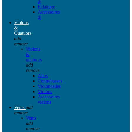
dj
Eclairage
Accessoires
dj
Violons
&
Quatuors
add
remove
Violons
&
quatuors
add
remove
Altos
Contrebasses
Violoncelles
Violons
Accessoires
violons
Vents
add
remove
Vents
add
remove