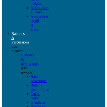
pedales
Accessoires
guitares
Accessoires
amplis
et
effets
Batteries
&
Percussions
add
remove
Batteries
&
percussions
add
remove
Batterie
acoustique
Batterie
electronique
Caisse
claire
Cymbales
Hardware