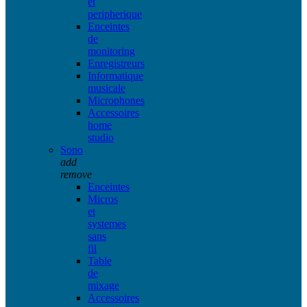
et
peripherique
Enceintes
de
monitoring
Enregistreurs
Informatique
musicale
Microphones
Accessoires
home
studio
Sono
add
remove
Enceintes
Micros
et
systemes
sans
fil
Table
de
mixage
Accessoires