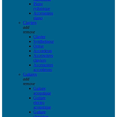
Piano
rythmique
Accessoires
piano
Claviers
add
remove
Clavier
Synthetiseur
Orgue
Accordeon
Accessoires
claviers
Accessoires
accordeons
Guitares
add
remove
Guitare
acoustique
Guitare
electro
acoustique
Guitare
classique