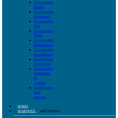
Accessoires
bugles
Accessoires
clarinettes
Accessoires
cors
Accessoires
flûtes
Accessoires
harmonicas
Accessoires
saxophones
Accessoires
trombones
Accessoires
trompettes
&
cornets
Accessoires
gros
cuivres
HOME
add
remove
MARQUES