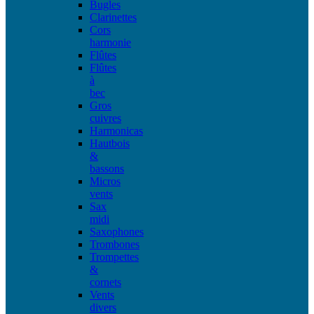
Bugles
Clarinettes
Cors
harmonie
Flûtes
Flûtes
à
bec
Gros
cuivres
Harmonicas
Hautbois
&
bassons
Micros
vents
Sax
midi
Saxophones
Trombones
Trompettes
&
cornets
Vents
divers