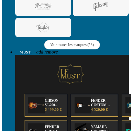
Voir toutes les marques (53)
add
remove
MUST
GIBSON
FENDER
SJ-200
CUSTOM
Anniversary
6 499,00 €
SHOP Strat 63'
4 520,00 €
Limited
NOS Sunburst
Edition
FENDER
YAMAHA