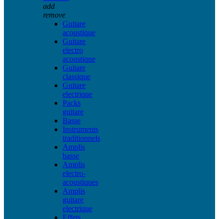
add
remove
Guitare
acoustique
Guitare
electro
acoustique
Guitare
classique
Guitare
electrique
Packs
guitare
Basse
Instruments
traditionnels
Amplis
basse
Amplis
electro-
acoustiques
Amplis
guitare
electrique
Effets