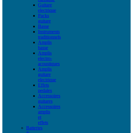
Guitare
electrique
Packs
guitare
Basse
Instruments
traditionnels
Amplis
basse
Amplis
electro-
acoustiques
Amplis
guitare
electrique
Effets
pedales
Accessoires
guitares
Accessoires
amplis
et
effets
Batteries