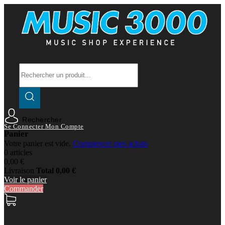
Rechercher
Se Connecter
Mon Compte
Panier
Votre panier est vide.
Commencer mes achats
0 articles
0,00 €
Livraison
Total
0,00 €
Voir le panier
Commander