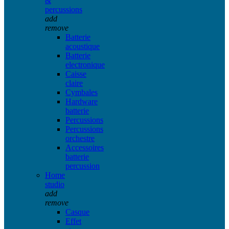
&
percussions
add
remove
Batterie
acoustique
Batterie
electronique
Caisse
claire
Cymbales
Hardware
batterie
Percussions
Percussions
orchestre
Accessoires
batterie
percussion
Home
studio
add
remove
Casque
Effet