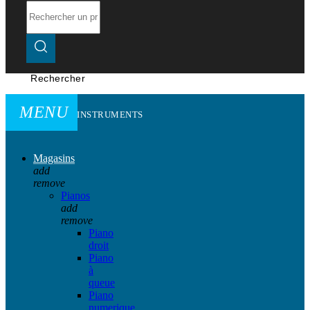
Rechercher
MENU
INSTRUMENTS
Magasins
add
remove
Pianos
add
remove
Piano
droit
Piano
à
queue
Piano
numerique