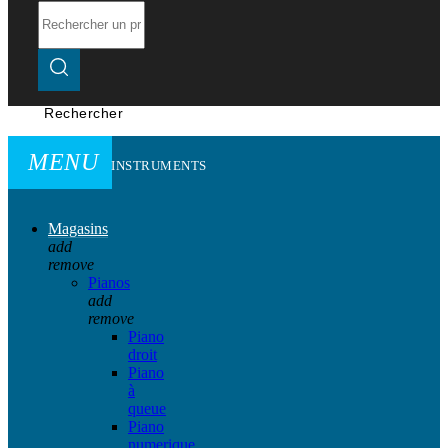
Rechercher
MENU
INSTRUMENTS
Magasins
add
remove
Pianos
add
remove
Piano
droit
Piano
à
queue
Piano
numerique