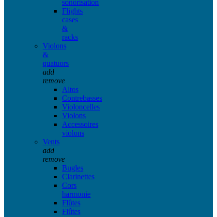
sonorisation
Flights
cases
&
racks
Violons
&
quatuors
add
remove
Altos
Contrebasses
Violoncelles
Violons
Accessoires
violons
Vents
add
remove
Bugles
Clarinettes
Cors
harmonie
Flûtes
Flûtes