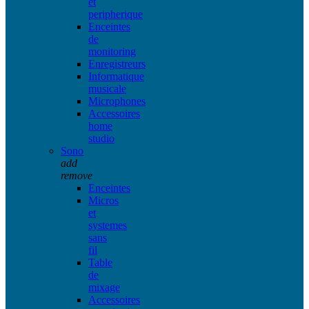
et
peripherique
Enceintes
de
monitoring
Enregistreurs
Informatique
musicale
Microphones
Accessoires
home
studio
Sono
add
remove
Enceintes
Micros
et
systemes
sans
fil
Table
de
mixage
Accessoires