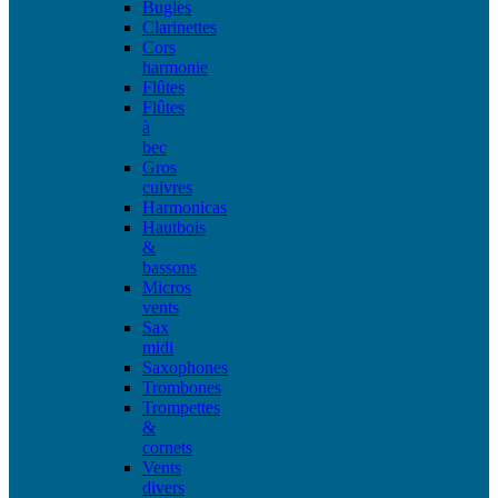
Bugles
Clarinettes
Cors
harmonie
Flûtes
Flûtes
à
bec
Gros
cuivres
Harmonicas
Hautbois
&
bassons
Micros
vents
Sax
midi
Saxophones
Trombones
Trompettes
&
cornets
Vents
divers