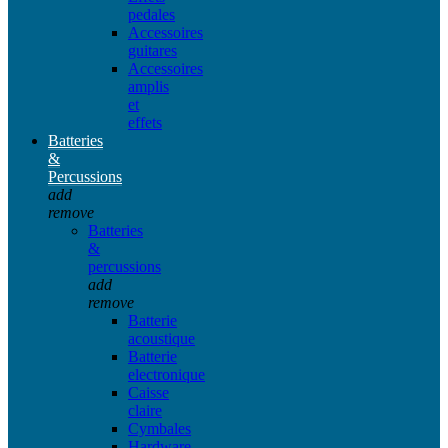
pedales
Accessoires
guitares
Accessoires
amplis
et
effets
Batteries
&
Percussions
add
remove
Batteries
&
percussions
add
remove
Batterie
acoustique
Batterie
electronique
Caisse
claire
Cymbales
Hardware