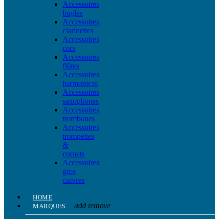
Accessoires
bugles
Accessoires
clarinettes
Accessoires
cors
Accessoires
flûtes
Accessoires
harmonicas
Accessoires
saxophones
Accessoires
trombones
Accessoires
trompettes
&
cornets
Accessoires
gros
cuivres
HOME
add
remove
MARQUES