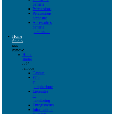
batterie
Percussions
Percussions
orchestre
Accessoires
batterie
percussion
Home
Studio
add
remove
Home
studio
add
remove
Casque
Effet
et
peripherique
Enceintes
de
monitoring
Enregistreurs
Informatique