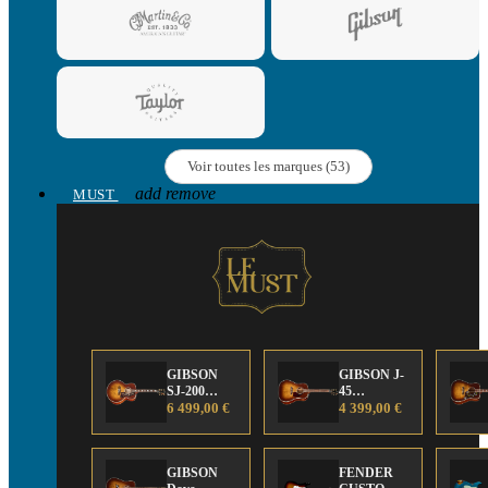
Voir toutes les marques (53)
add
remove
MUST
GIBSON
GIBSON J-
SJ-200
45
Anniversary
6 499,00 €
Anniversary
4 399,00 €
Limited
Limited
Edition
Edition
GIBSON
FENDER