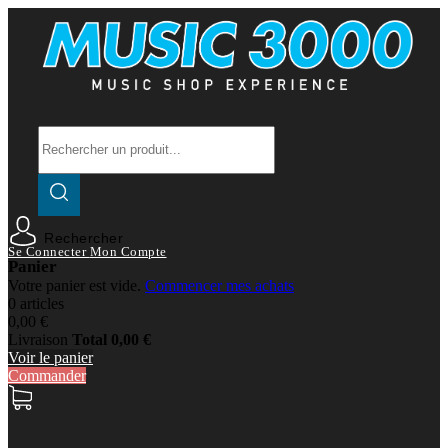
Rechercher
Se Connecter
Mon Compte
Panier
Votre panier est vide.
Commencer mes achats
0 articles
0,00 €
Livraison
Total
0,00 €
Voir le panier
Commander