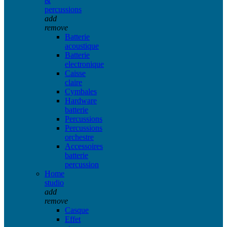
&
percussions
add
remove
Batterie
acoustique
Batterie
electronique
Caisse
claire
Cymbales
Hardware
batterie
Percussions
Percussions
orchestre
Accessoires
batterie
percussion
Home
studio
add
remove
Casque
Effet