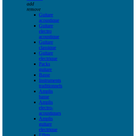
add
remove
Guitare
acoustique
Guitare
electro
acoustique
Guitare
classique
Guitare
electrique
Packs
guitare
Basse
Instruments
traditionnels
Amplis
basse
Amplis
electro-
acoustiques
Amplis
guitare
electrique
Effets