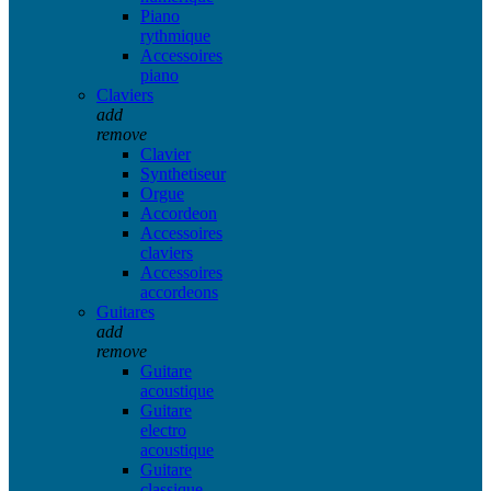
Piano
rythmique
Accessoires
piano
Claviers
add
remove
Clavier
Synthetiseur
Orgue
Accordeon
Accessoires
claviers
Accessoires
accordeons
Guitares
add
remove
Guitare
acoustique
Guitare
electro
acoustique
Guitare
classique