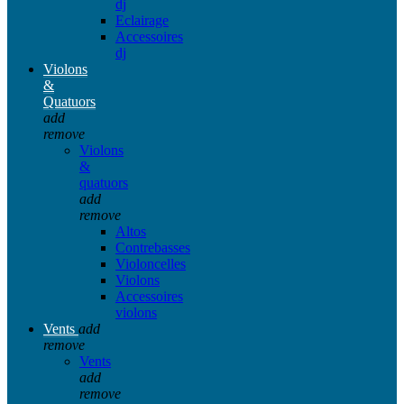
dj
Eclairage
Accessoires
dj
Violons
&
Quatuors
add
remove
Violons
&
quatuors
add
remove
Altos
Contrebasses
Violoncelles
Violons
Accessoires
violons
Vents
add
remove
Vents
add
remove