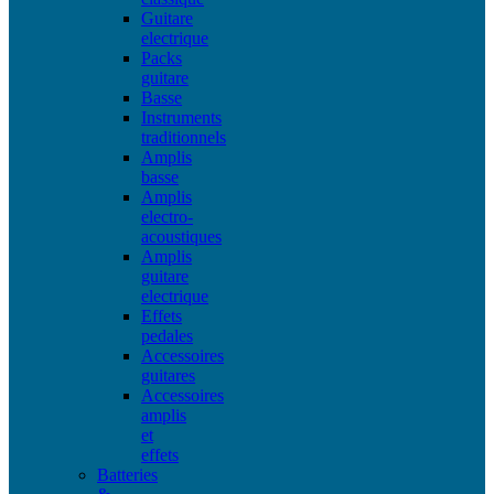
Guitare
electrique
Packs
guitare
Basse
Instruments
traditionnels
Amplis
basse
Amplis
electro-
acoustiques
Amplis
guitare
electrique
Effets
pedales
Accessoires
guitares
Accessoires
amplis
et
effets
Batteries