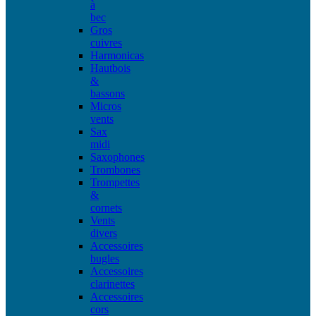
à
bec
Gros
cuivres
Harmonicas
Hautbois
&
bassons
Micros
vents
Sax
midi
Saxophones
Trombones
Trompettes
&
cornets
Vents
divers
Accessoires
bugles
Accessoires
clarinettes
Accessoires
cors