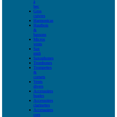
à
bec
Gros
cuivres
Harmonicas
Hautbois
&
bassons
Micros
vents
Sax
midi
Saxophones
Trombones
Trompettes
&
cornets
Vents
divers
Accessoires
bugles
Accessoires
clarinettes
Accessoires
cors