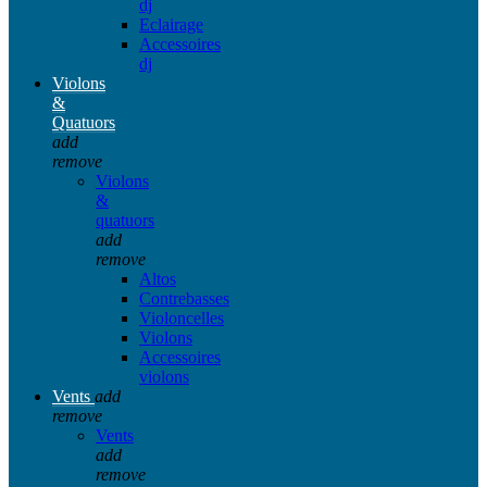
dj
Eclairage
Accessoires
dj
Violons
&
Quatuors
add
remove
Violons
&
quatuors
add
remove
Altos
Contrebasses
Violoncelles
Violons
Accessoires
violons
Vents
add
remove
Vents
add
remove