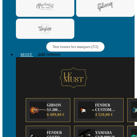
Voir toutes les marques (53)
add
remove
MUST
GIBSON
FENDER
SJ-200
CUSTOM
Anniversary
6 499,00 €
SHOP Strat 63'
4 520,00 €
Limited
NOS Sunburst
Edition
FENDER
YAMAHA