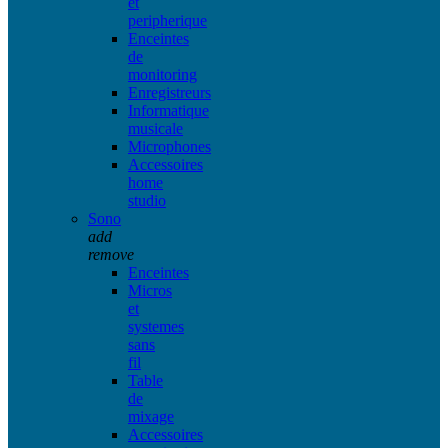
et
peripherique
Enceintes
de
monitoring
Enregistreurs
Informatique
musicale
Microphones
Accessoires
home
studio
Sono
add
remove
Enceintes
Micros
et
systemes
sans
fil
Table
de
mixage
Accessoires