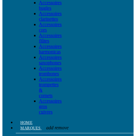
Accessoires
bugles
Accessoires
clarinettes
Accessoires
cors
Accessoires
flûtes
Accessoires
harmonicas
Accessoires
saxophones
Accessoires
trombones
Accessoires
trompettes
&
cornets
Accessoires
gros
cuivres
HOME
add
remove
MARQUES