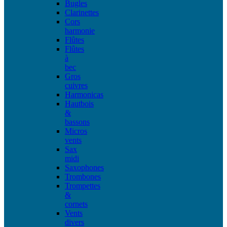
Bugles
Clarinettes
Cors
harmonie
Flûtes
Flûtes
à
bec
Gros
cuivres
Harmonicas
Hautbois
&
bassons
Micros
vents
Sax
midi
Saxophones
Trombones
Trompettes
&
cornets
Vents
divers