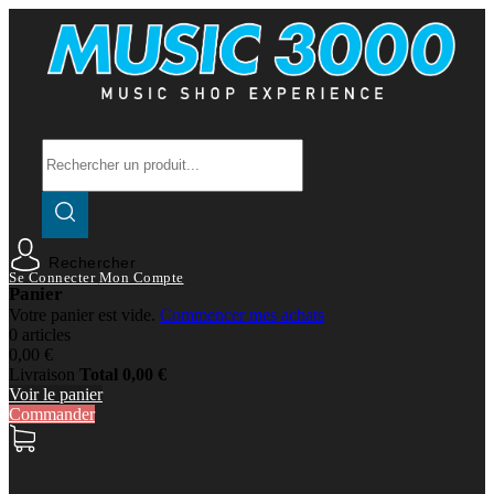
Rechercher
Se Connecter
Mon Compte
Panier
Votre panier est vide.
Commencer mes achats
0 articles
0,00 €
Livraison
Total
0,00 €
Voir le panier
Commander