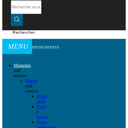
Rechercher
MENU
INSTRUMENTS
Magasins
add
remove
Pianos
add
remove
Piano
droit
Piano
à
queue
Piano
numerique