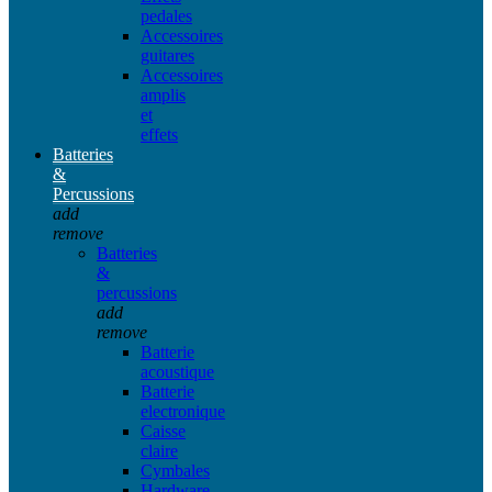
pedales
Accessoires
guitares
Accessoires
amplis
et
effets
Batteries
&
Percussions
add
remove
Batteries
&
percussions
add
remove
Batterie
acoustique
Batterie
electronique
Caisse
claire
Cymbales
Hardware