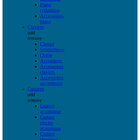
Piano
rythmique
Accessoires
piano
Claviers
add
remove
Clavier
Synthetiseur
Orgue
Accordeon
Accessoires
claviers
Accessoires
accordeons
Guitares
add
remove
Guitare
acoustique
Guitare
electro
acoustique
Guitare
classique