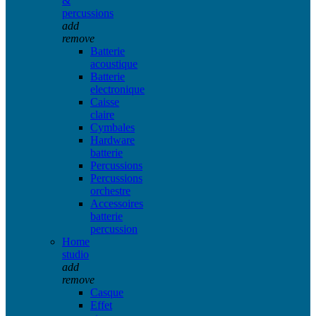
&
percussions
add
remove
Batterie
acoustique
Batterie
electronique
Caisse
claire
Cymbales
Hardware
batterie
Percussions
Percussions
orchestre
Accessoires
batterie
percussion
Home
studio
add
remove
Casque
Effet