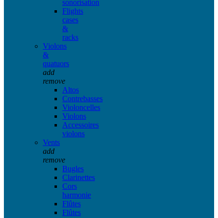
sonorisation
Flights
cases
&
racks
Violons
&
quatuors
add
remove
Altos
Contrebasses
Violoncelles
Violons
Accessoires
violons
Vents
add
remove
Bugles
Clarinettes
Cors
harmonie
Flûtes
Flûtes