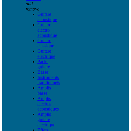
add
remove
Guitare
acoustique
Guitare
electro
acoustique
Guitare
classique
Guitare
electrique
Packs
guitare
Basse
Instruments
traditionnels
Amplis
basse
Amplis
electro-
acoustiques
Amplis
guitare
electrique
Effets