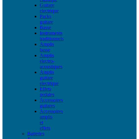
Guitare
electrique
Packs
guitare
Basse
Instruments
traditionnels
Amplis
basse
Amplis
electro-
acoustiques
Amplis
guitare
electrique
Effets
pedales
Accessoires
guitares
Accessoires
amplis
et
effets
Batteries