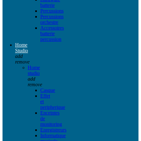
batterie
Percussions
Percussions
orchestre
Accessoires
batterie
percussion
Home
Studio
add
remove
Home
studio
add
remove
Casque
Effet
et
peripherique
Enceintes
de
monitoring
Enregistreurs
Informatique