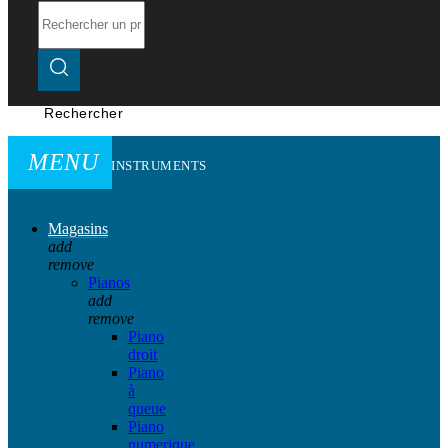
Rechercher
MENU
INSTRUMENTS
Magasins
add
remove
Pianos
add
remove
Piano
droit
Piano
à
queue
Piano
numerique