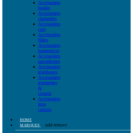
Accessoires
bugles
Accessoires
clarinettes
Accessoires
cors
Accessoires
flûtes
Accessoires
harmonicas
Accessoires
saxophones
Accessoires
trombones
Accessoires
trompettes
&
cornets
Accessoires
gros
cuivres
HOME
add
remove
MARQUES