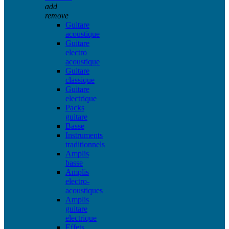
add
remove
Guitare
acoustique
Guitare
electro
acoustique
Guitare
classique
Guitare
electrique
Packs
guitare
Basse
Instruments
traditionnels
Amplis
basse
Amplis
electro-
acoustiques
Amplis
guitare
electrique
Effets