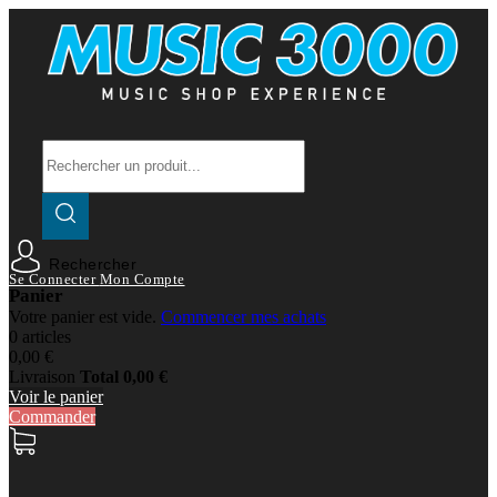
Rechercher
Se Connecter
Mon Compte
Panier
Votre panier est vide.
Commencer mes achats
0 articles
0,00 €
Livraison
Total
0,00 €
Voir le panier
Commander