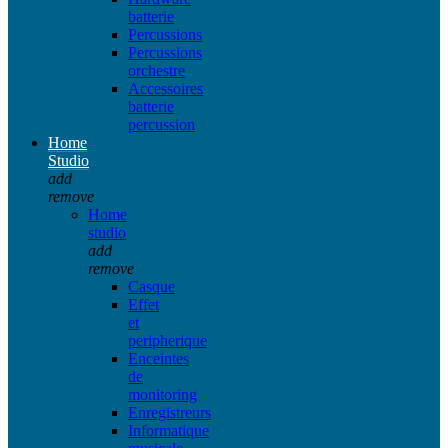
batterie
Percussions
Percussions
orchestre
Accessoires
batterie
percussion
Home
Studio
add
remove
Home
studio
add
remove
Casque
Effet
et
peripherique
Enceintes
de
monitoring
Enregistreurs
Informatique