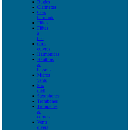
Bugles
Clarinettes
Cors
harmonie
Flûtes
Flûtes
à
bec
Gros
cuivres
Harmonicas
Hautbois
&
bassons
Micros
vents
Sax
midi
Saxophones
Trombones
Trompettes
&
cornets
Vents
divers