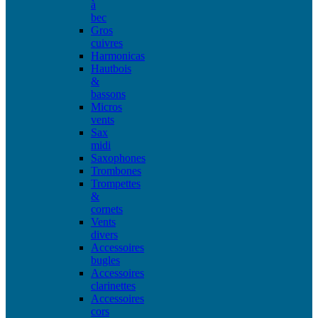
à
bec
Gros
cuivres
Harmonicas
Hautbois
&
bassons
Micros
vents
Sax
midi
Saxophones
Trombones
Trompettes
&
cornets
Vents
divers
Accessoires
bugles
Accessoires
clarinettes
Accessoires
cors