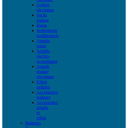
Guitare
electrique
Packs
guitare
Basse
Instruments
traditionnels
Amplis
basse
Amplis
electro-
acoustiques
Amplis
guitare
electrique
Effets
pedales
Accessoires
guitares
Accessoires
amplis
et
effets
Batteries