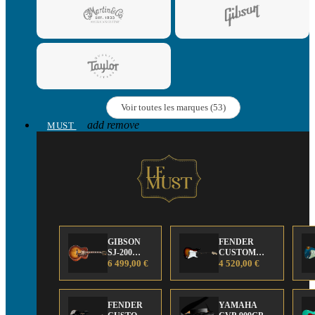
Voir toutes les marques (53)
add
remove
MUST
GIBSON
FENDER
SJ-200
CUSTOM
Anniversary
6 499,00 €
SHOP Strat 63'
4 520,00 €
Limited
NOS Sunburst
Edition
FENDER
YAMAHA