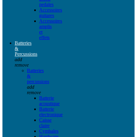
pedales
Accessoires
guitares
Accessoires
amplis
et
effets
Batteries
&
Percussions
add
remove
Batteries
&
percussions
add
remove
Batterie
acoustique
Batterie
electronique
Caisse
claire
Cymbales
Hardware