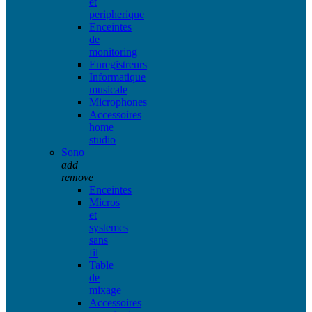
et
peripherique
Enceintes
de
monitoring
Enregistreurs
Informatique
musicale
Microphones
Accessoires
home
studio
Sono
add
remove
Enceintes
Micros
et
systemes
sans
fil
Table
de
mixage
Accessoires