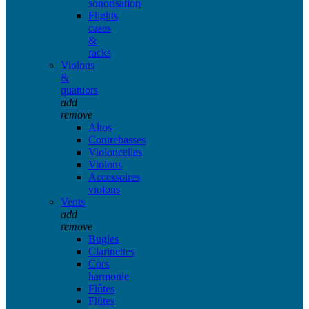
sonorisation
Flights
cases
&
racks
Violons
&
quatuors
add
remove
Altos
Contrebasses
Violoncelles
Violons
Accessoires
violons
Vents
add
remove
Bugles
Clarinettes
Cors
harmonie
Flûtes
Flûtes