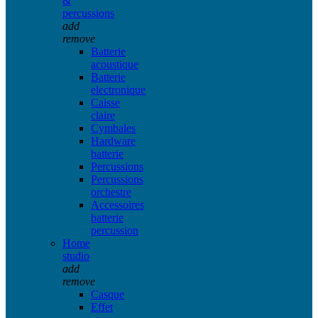
&
percussions
add
remove
Batterie
acoustique
Batterie
electronique
Caisse
claire
Cymbales
Hardware
batterie
Percussions
Percussions
orchestre
Accessoires
batterie
percussion
Home
studio
add
remove
Casque
Effet