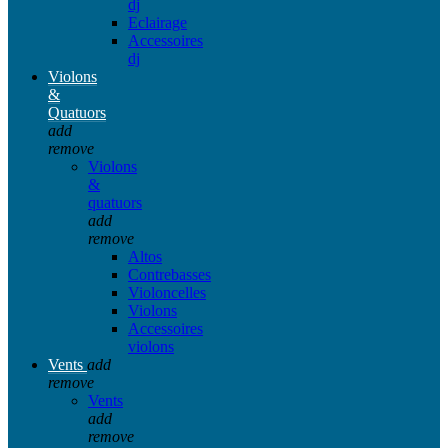
dj
Eclairage
Accessoires
dj
Violons
&
Quatuors
add
remove
Violons
&
quatuors
add
remove
Altos
Contrebasses
Violoncelles
Violons
Accessoires
violons
Vents
add
remove
Vents
add
remove