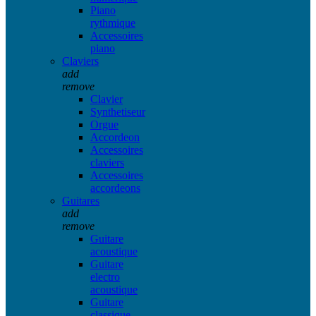
Piano
rythmique
Accessoires
piano
Claviers
add
remove
Clavier
Synthetiseur
Orgue
Accordeon
Accessoires
claviers
Accessoires
accordeons
Guitares
add
remove
Guitare
acoustique
Guitare
electro
acoustique
Guitare
classique