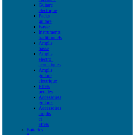
Guitare
electrique
Packs
guitare
Basse
Instruments
traditionnels
Amplis
basse
Amplis
electro-
acoustiques
Amplis
guitare
electrique
Effets
pedales
Accessoires
guitares
Accessoires
amplis
et
effets
Batteries