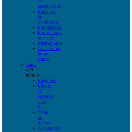
et
peripherique
Enceintes
de
monitoring
Enregistreurs
Informatique
musicale
Microphones
Accessoires
home
studio
Sono
add
remove
Enceintes
Micros
et
systemes
sans
fil
Table
de
mixage
Accessoires