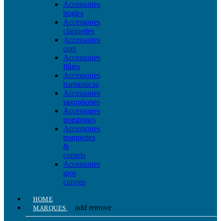
Accessoires
bugles
Accessoires
clarinettes
Accessoires
cors
Accessoires
flûtes
Accessoires
harmonicas
Accessoires
saxophones
Accessoires
trombones
Accessoires
trompettes
&
cornets
Accessoires
gros
cuivres
HOME
add
remove
MARQUES