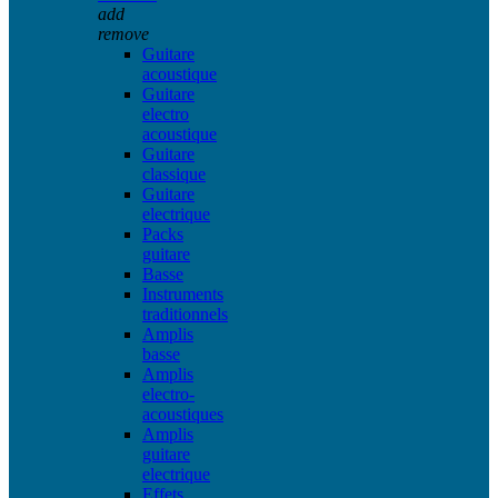
add
remove
Guitare
acoustique
Guitare
electro
acoustique
Guitare
classique
Guitare
electrique
Packs
guitare
Basse
Instruments
traditionnels
Amplis
basse
Amplis
electro-
acoustiques
Amplis
guitare
electrique
Effets