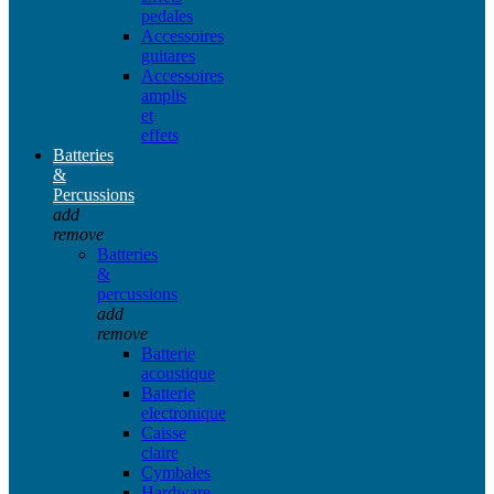
pedales
Accessoires
guitares
Accessoires
amplis
et
effets
Batteries
&
Percussions
add
remove
Batteries
&
percussions
add
remove
Batterie
acoustique
Batterie
electronique
Caisse
claire
Cymbales
Hardware