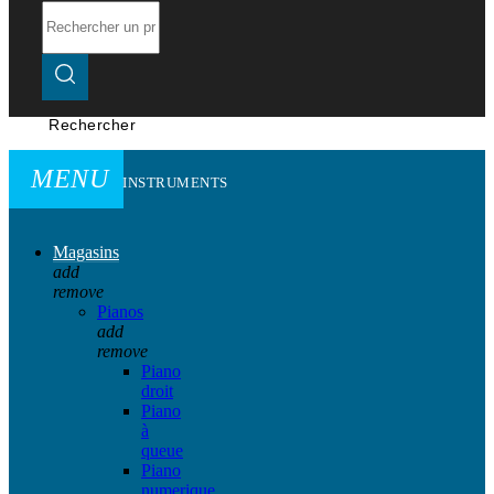
Rechercher
MENU
INSTRUMENTS
Magasins
add
remove
Pianos
add
remove
Piano
droit
Piano
à
queue
Piano
numerique