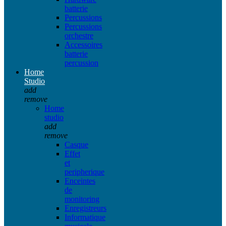
batterie
Percussions
Percussions
orchestre
Accessoires
batterie
percussion
Home
Studio
add
remove
Home
studio
add
remove
Casque
Effet
et
peripherique
Enceintes
de
monitoring
Enregistreurs
Informatique