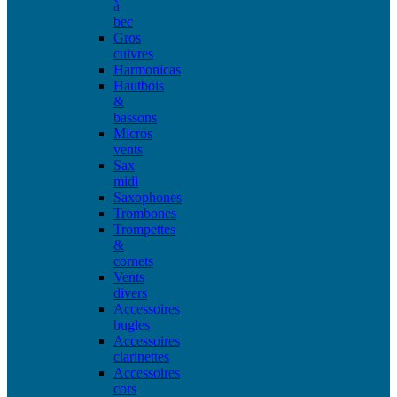
à
bec
Gros
cuivres
Harmonicas
Hautbois
&
bassons
Micros
vents
Sax
midi
Saxophones
Trombones
Trompettes
&
cornets
Vents
divers
Accessoires
bugles
Accessoires
clarinettes
Accessoires
cors