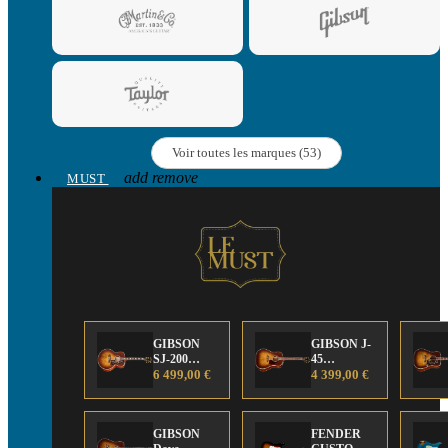
Voir toutes les marques (53)
add
remove
MUST
GIBSON
GIBSON J-
SJ-200
45
Anniversary
6 499,00 €
Anniversary
4 399,00 €
Limited
Limited
Edition
Edition
GIBSON
FENDER