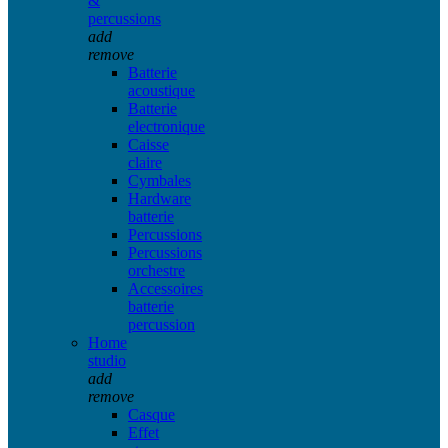
&
percussions
add
remove
Batterie
acoustique
Batterie
electronique
Caisse
claire
Cymbales
Hardware
batterie
Percussions
Percussions
orchestre
Accessoires
batterie
percussion
Home
studio
add
remove
Casque
Effet