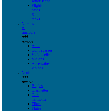
sonorisation
Flights
cases
&
racks
Violons
&
quatuors
add
remove
Altos
Contrebasses
Violoncelles
Violons
Accessoires
violons
Vents
add
remove
Bugles
Clarinettes
Cors
harmonie
Flûtes
Flûtes