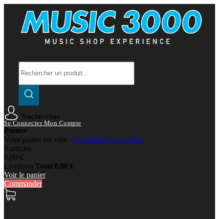
Rechercher
Se Connecter
Mon Compte
Panier
Votre panier est vide.
Commencer mes achats
0 articles
0,00 €
Livraison
Total
0,00 €
Voir le panier
Commander