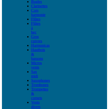
Bugles
Clarinettes
Cors
harmonie
Flûtes
Flûtes
à
bec
Gros
cuivres
Harmonicas
Hautbois
&
bassons
Micros
vents
Sax
midi
Saxophones
Trombones
Trompettes
&
cornets
Vents
divers