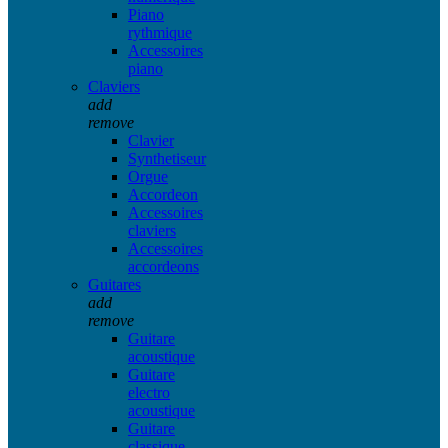
Piano
rythmique
Accessoires
piano
Claviers
add
remove
Clavier
Synthetiseur
Orgue
Accordeon
Accessoires
claviers
Accessoires
accordeons
Guitares
add
remove
Guitare
acoustique
Guitare
electro
acoustique
Guitare
classique