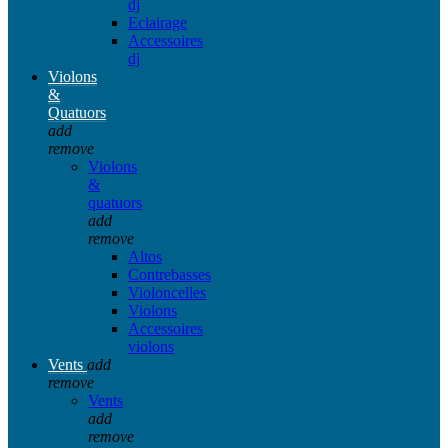
dj
Eclairage
Accessoires
dj
Violons
&
Quatuors
add
remove
Violons
&
quatuors
add
remove
Altos
Contrebasses
Violoncelles
Violons
Accessoires
violons
Vents
add
remove
Vents
add
remove