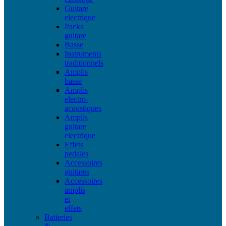
Guitare
electrique
Packs
guitare
Basse
Instruments
traditionnels
Amplis
basse
Amplis
electro-
acoustiques
Amplis
guitare
electrique
Effets
pedales
Accessoires
guitares
Accessoires
amplis
et
effets
Batteries