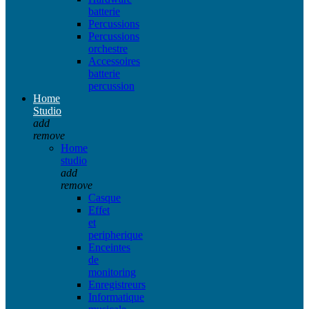
batterie
Percussions
Percussions
orchestre
Accessoires
batterie
percussion
Home
Studio
add
remove
Home
studio
add
remove
Casque
Effet
et
peripherique
Enceintes
de
monitoring
Enregistreurs
Informatique