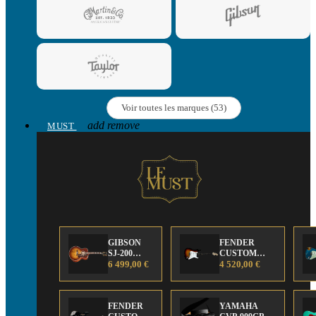
Voir toutes les marques (53)
add
remove
MUST
GIBSON
FENDER
SJ-200
CUSTOM
Anniversary
6 499,00 €
SHOP Strat 63'
4 520,00 €
Limited
NOS Sunburst
Edition
FENDER
YAMAHA