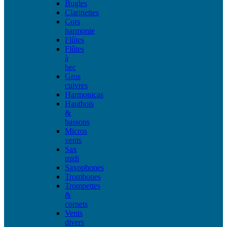
Bugles
Clarinettes
Cors
harmonie
Flûtes
Flûtes
à
bec
Gros
cuivres
Harmonicas
Hautbois
&
bassons
Micros
vents
Sax
midi
Saxophones
Trombones
Trompettes
&
cornets
Vents
divers