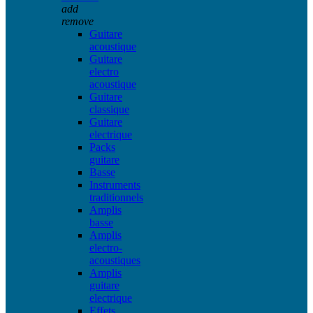
add
remove
Guitare
acoustique
Guitare
electro
acoustique
Guitare
classique
Guitare
electrique
Packs
guitare
Basse
Instruments
traditionnels
Amplis
basse
Amplis
electro-
acoustiques
Amplis
guitare
electrique
Effets