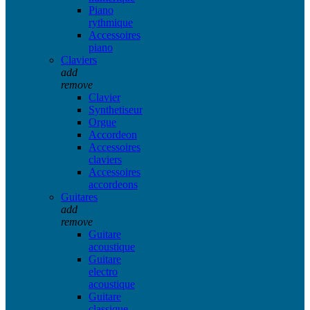
Piano
rythmique
Accessoires
piano
Claviers
add
remove
Clavier
Synthetiseur
Orgue
Accordeon
Accessoires
claviers
Accessoires
accordeons
Guitares
add
remove
Guitare
acoustique
Guitare
electro
acoustique
Guitare
classique