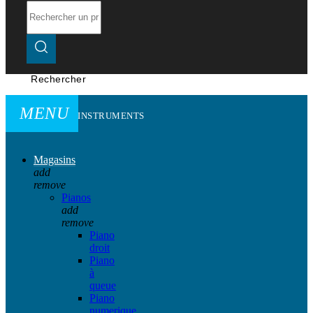
Rechercher
MENU
INSTRUMENTS
Magasins
add
remove
Pianos
add
remove
Piano
droit
Piano
à
queue
Piano
numerique