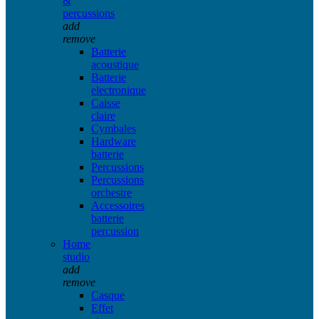
&
percussions
add
remove
Batterie
acoustique
Batterie
electronique
Caisse
claire
Cymbales
Hardware
batterie
Percussions
Percussions
orchestre
Accessoires
batterie
percussion
Home
studio
add
remove
Casque
Effet