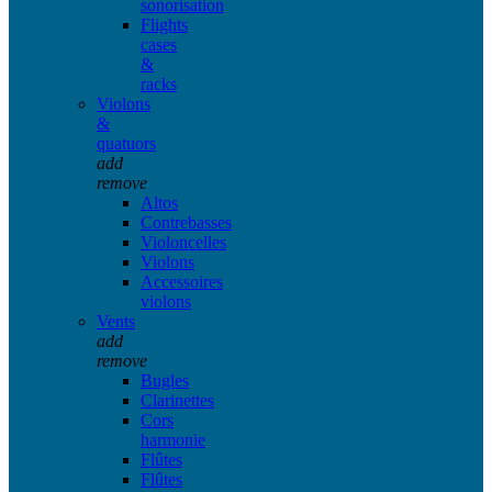
sonorisation
Flights
cases
&
racks
Violons
&
quatuors
add
remove
Altos
Contrebasses
Violoncelles
Violons
Accessoires
violons
Vents
add
remove
Bugles
Clarinettes
Cors
harmonie
Flûtes
Flûtes