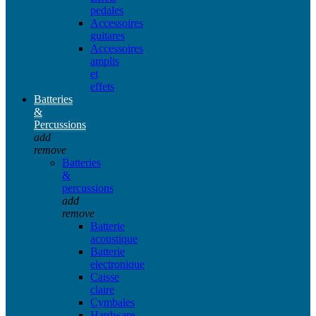
pedales
Accessoires
guitares
Accessoires
amplis
et
effets
Batteries
&
Percussions
add
remove
Batteries
&
percussions
add
remove
Batterie
acoustique
Batterie
electronique
Caisse
claire
Cymbales
Hardware