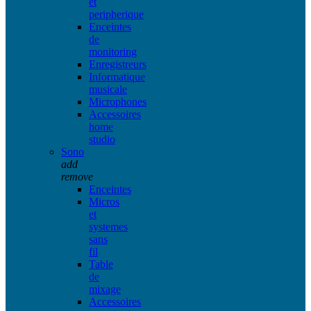
et
peripherique
Enceintes
de
monitoring
Enregistreurs
Informatique
musicale
Microphones
Accessoires
home
studio
Sono
add
remove
Enceintes
Micros
et
systemes
sans
fil
Table
de
mixage
Accessoires