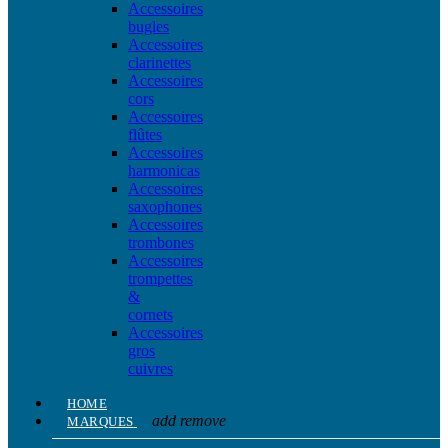
Accessoires
bugles
Accessoires
clarinettes
Accessoires
cors
Accessoires
flûtes
Accessoires
harmonicas
Accessoires
saxophones
Accessoires
trombones
Accessoires
trompettes
&
cornets
Accessoires
gros
cuivres
HOME
add
remove
MARQUES