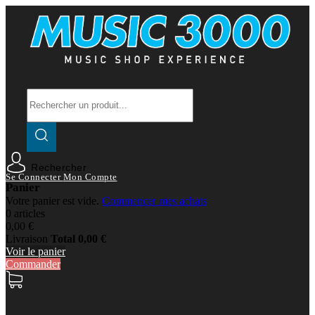
Rechercher
Se Connecter
Mon Compte
Panier
Votre panier est vide.
Commencer mes achats
0 articles
0,00 €
Livraison
Total
0,00 €
Voir le panier
Commander