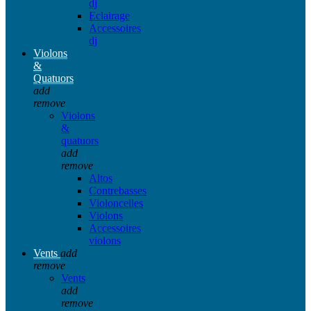
dj
Eclairage
Accessoires
dj
Violons
&
Quatuors
add
remove
Violons
&
quatuors
add
remove
Altos
Contrebasses
Violoncelles
Violons
Accessoires
violons
Vents
add
remove
Vents
add
remove