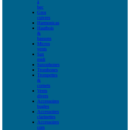
à
bec
Gros
cuivres
Harmonicas
Hautbois
&
bassons
Micros
vents
Sax
midi
Saxophones
Trombones
Trompettes
&
cornets
Vents
divers
Accessoires
bugles
Accessoires
clarinettes
Accessoires
cors