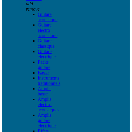
add
remove
Guitare
acoustique
Guitare
electro
acoustique
Guitare
classique
Guitare
electrique
Packs
guitare
Basse
Instruments
traditionnels
Amplis
basse
Amplis
electro-
acoustiques
Amplis
guitare
electrique
Effets