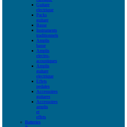
Guitare
electrique
Packs
guitare
Basse
Instruments
traditionnels
Amplis
basse
Amplis
electro-
acoustiques
Amplis
guitare
electrique
Effets
pedales
Accessoires
guitares
Accessoires
amplis
et
effets
Batteries