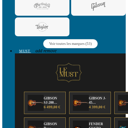
Voir toutes les marques (53)
add
remove
MUST
GIBSON
GIBSON J-
SJ-200
45
Anniversary
6 499,00 €
Anniversary
4 399,00 €
Limited
Limited
Edition
Edition
GIBSON
FENDER