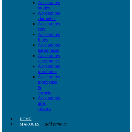
Accessoires
bugles
Accessoires
clarinettes
Accessoires
cors
Accessoires
flûtes
Accessoires
harmonicas
Accessoires
saxophones
Accessoires
trombones
Accessoires
trompettes
&
cornets
Accessoires
gros
cuivres
HOME
add
remove
MARQUES