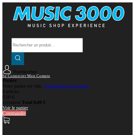
Rechercher
Se Connecter
Mon Compte
Panier
Votre panier est vide.
Commencer mes achats
0 articles
0,00 €
Livraison
Total
0,00 €
Voir le panier
Commander