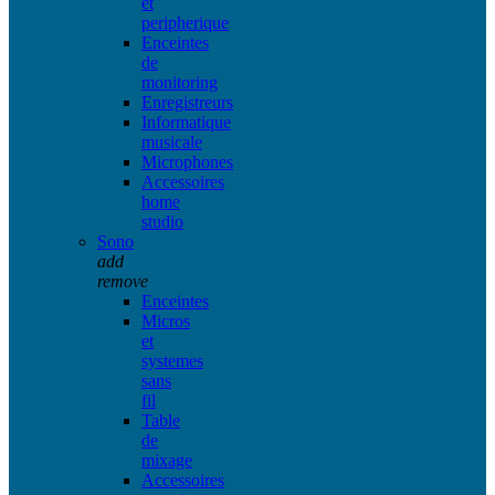
et
peripherique
Enceintes
de
monitoring
Enregistreurs
Informatique
musicale
Microphones
Accessoires
home
studio
Sono
add
remove
Enceintes
Micros
et
systemes
sans
fil
Table
de
mixage
Accessoires