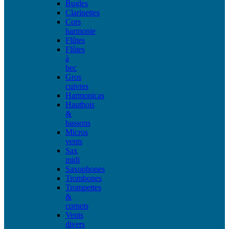
Bugles
Clarinettes
Cors
harmonie
Flûtes
Flûtes
à
bec
Gros
cuivres
Harmonicas
Hautbois
&
bassons
Micros
vents
Sax
midi
Saxophones
Trombones
Trompettes
&
cornets
Vents
divers