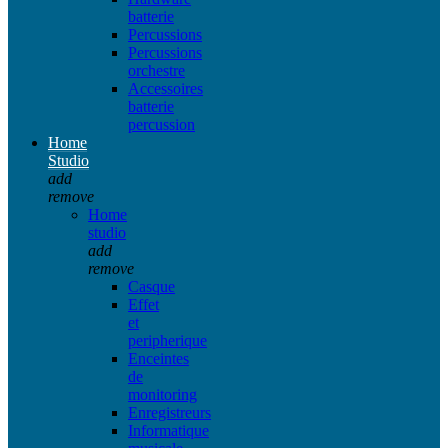
batterie
Percussions
Percussions
orchestre
Accessoires
batterie
percussion
Home
Studio
add
remove
Home
studio
add
remove
Casque
Effet
et
peripherique
Enceintes
de
monitoring
Enregistreurs
Informatique