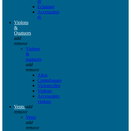
dj
Eclairage
Accessoires
dj
Violons
&
Quatuors
add
remove
Violons
&
quatuors
add
remove
Altos
Contrebasses
Violoncelles
Violons
Accessoires
violons
Vents
add
remove
Vents
add
remove