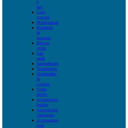
à
bec
Gros
cuivres
Harmonicas
Hautbois
&
bassons
Micros
vents
Sax
midi
Saxophones
Trombones
Trompettes
&
cornets
Vents
divers
Accessoires
bugles
Accessoires
clarinettes
Accessoires
cors