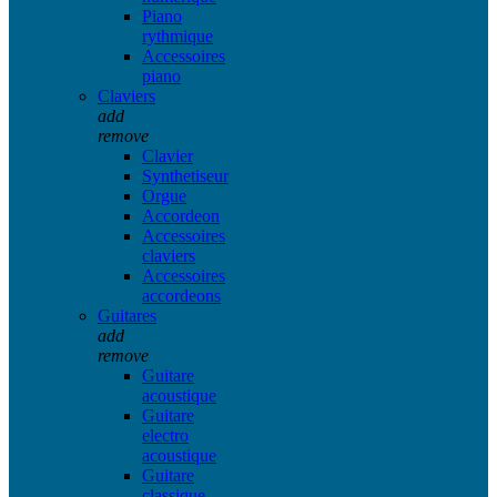
Piano
rythmique
Accessoires
piano
Claviers
add
remove
Clavier
Synthetiseur
Orgue
Accordeon
Accessoires
claviers
Accessoires
accordeons
Guitares
add
remove
Guitare
acoustique
Guitare
electro
acoustique
Guitare
classique