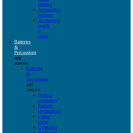
pedales
Accessoires
guitares
Accessoires
amplis
et
effets
Batteries
&
Percussions
add
remove
Batteries
&
percussions
add
remove
Batterie
acoustique
Batterie
electronique
Caisse
claire
Cymbales
Hardware