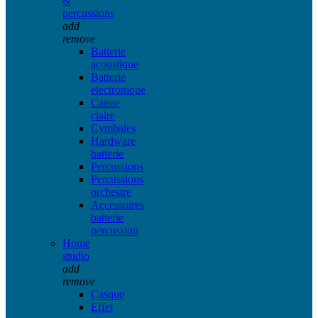
&
percussions
add
remove
Batterie
acoustique
Batterie
electronique
Caisse
claire
Cymbales
Hardware
batterie
Percussions
Percussions
orchestre
Accessoires
batterie
percussion
Home
studio
add
remove
Casque
Effet