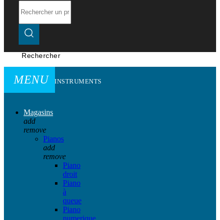
Rechercher
MENU
INSTRUMENTS
Magasins
add
remove
Pianos
add
remove
Piano
droit
Piano
à
queue
Piano
numerique