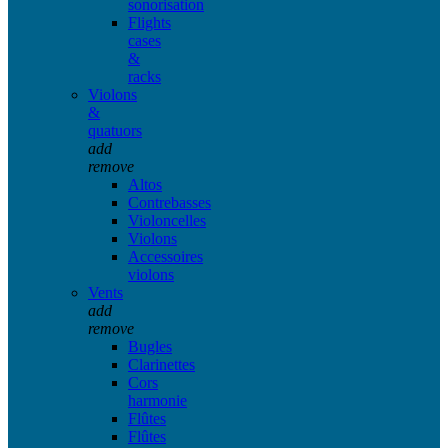
sonorisation
Flights
cases
&
racks
Violons
&
quatuors
add
remove
Altos
Contrebasses
Violoncelles
Violons
Accessoires
violons
Vents
add
remove
Bugles
Clarinettes
Cors
harmonie
Flûtes
Flûtes