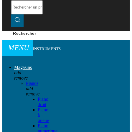
Rechercher
MENU
INSTRUMENTS
Magasins
add
remove
Pianos
add
remove
Piano
droit
Piano
à
queue
Piano
numerique