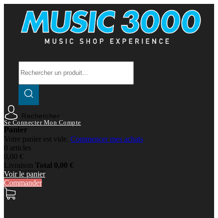
Rechercher
Se Connecter
Mon Compte
Panier
Votre panier est vide.
Commencer mes achats
0 articles
0,00 €
Livraison
Total
0,00 €
Voir le panier
Commander