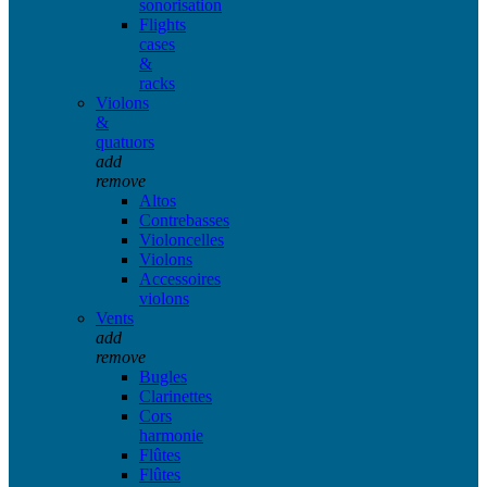
sonorisation
Flights
cases
&
racks
Violons
&
quatuors
add
remove
Altos
Contrebasses
Violoncelles
Violons
Accessoires
violons
Vents
add
remove
Bugles
Clarinettes
Cors
harmonie
Flûtes
Flûtes