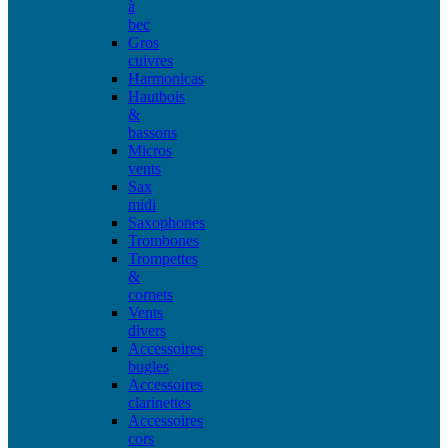
à
bec
Gros
cuivres
Harmonicas
Hautbois
&
bassons
Micros
vents
Sax
midi
Saxophones
Trombones
Trompettes
&
cornets
Vents
divers
Accessoires
bugles
Accessoires
clarinettes
Accessoires
cors