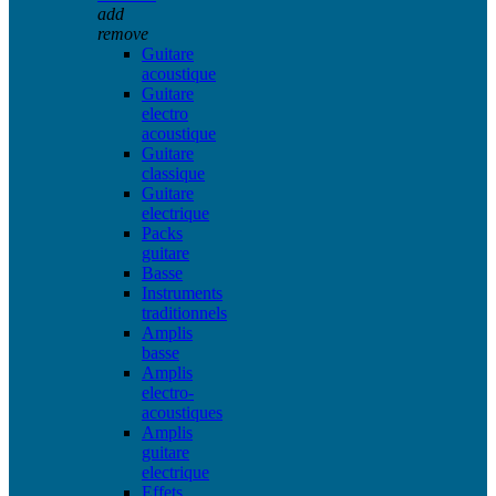
add
remove
Guitare
acoustique
Guitare
electro
acoustique
Guitare
classique
Guitare
electrique
Packs
guitare
Basse
Instruments
traditionnels
Amplis
basse
Amplis
electro-
acoustiques
Amplis
guitare
electrique
Effets