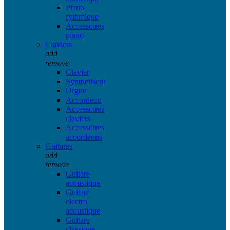
Piano
rythmique
Accessoires
piano
Claviers
add
remove
Clavier
Synthetiseur
Orgue
Accordeon
Accessoires
claviers
Accessoires
accordeons
Guitares
add
remove
Guitare
acoustique
Guitare
electro
acoustique
Guitare
classique