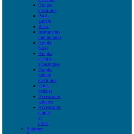
Guitare
electrique
Packs
guitare
Basse
Instruments
traditionnels
Amplis
basse
Amplis
electro-
acoustiques
Amplis
guitare
electrique
Effets
pedales
Accessoires
guitares
Accessoires
amplis
et
effets
Batteries