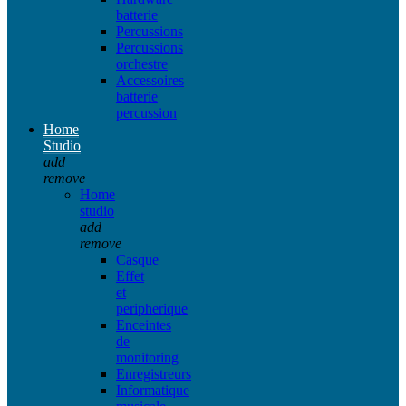
batterie
Percussions
Percussions
orchestre
Accessoires
batterie
percussion
Home
Studio
add
remove
Home
studio
add
remove
Casque
Effet
et
peripherique
Enceintes
de
monitoring
Enregistreurs
Informatique