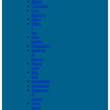
Bugles
Clarinettes
Cors
harmonie
Flûtes
Flûtes
à
bec
Gros
cuivres
Harmonicas
Hautbois
&
bassons
Micros
vents
Sax
midi
Saxophones
Trombones
Trompettes
&
cornets
Vents
divers