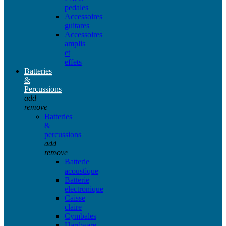
pedales
Accessoires
guitares
Accessoires
amplis
et
effets
Batteries
&
Percussions
add
remove
Batteries
&
percussions
add
remove
Batterie
acoustique
Batterie
electronique
Caisse
claire
Cymbales
Hardware