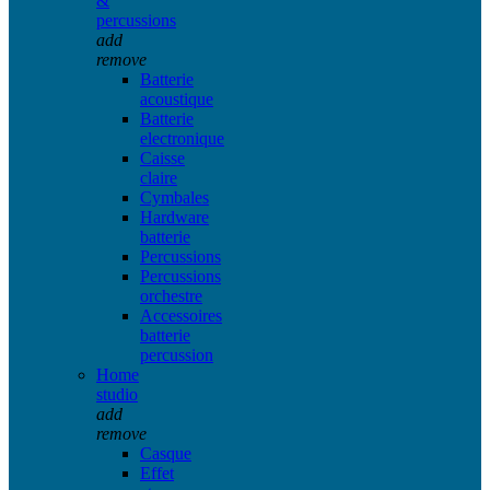
&
percussions
add
remove
Batterie
acoustique
Batterie
electronique
Caisse
claire
Cymbales
Hardware
batterie
Percussions
Percussions
orchestre
Accessoires
batterie
percussion
Home
studio
add
remove
Casque
Effet