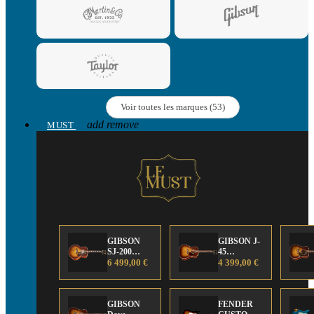
Voir toutes les marques (53)
add
remove
MUST
GIBSON
GIBSON J-
SJ-200
45
Anniversary
6 499,00 €
Anniversary
4 399,00 €
Limited
Limited
Edition
Edition
GIBSON
FENDER