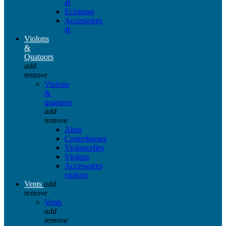
dj
Eclairage
Accessoires
dj
Violons
&
Quatuors
add
remove
Violons
&
quatuors
add
remove
Altos
Contrebasses
Violoncelles
Violons
Accessoires
violons
Vents
add
remove
Vents
add
remove