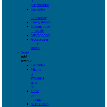
et
peripherique
Enceintes
de
monitoring
Enregistreurs
Informatique
musicale
Microphones
Accessoires
home
studio
Sono
add
remove
Enceintes
Micros
et
systemes
sans
fil
Table
de
mixage
Accessoires