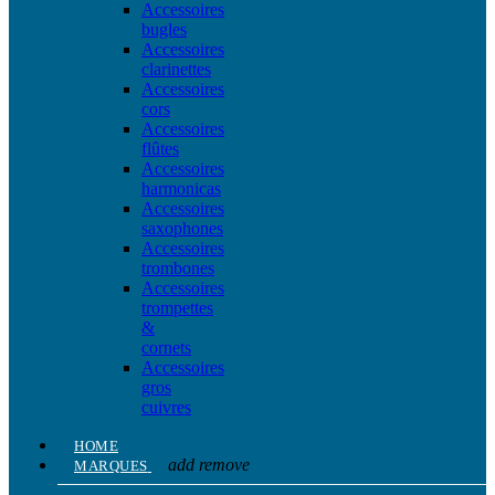
Accessoires
bugles
Accessoires
clarinettes
Accessoires
cors
Accessoires
flûtes
Accessoires
harmonicas
Accessoires
saxophones
Accessoires
trombones
Accessoires
trompettes
&
cornets
Accessoires
gros
cuivres
HOME
add
remove
MARQUES