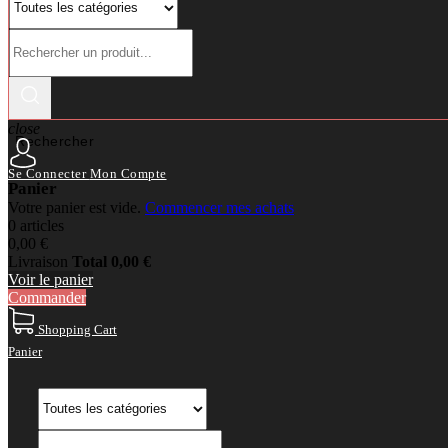
close
Rechercher
Se Connecter
Mon Compte
Panier
Votre panier est vide.
Commencer mes achats
0 articles
0,00 €
Livraison
Total
0,00 €
Voir le panier
Commander
Shopping Cart
Panier