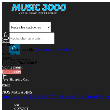
Se Connecter
Mon Compte
Panier
Votre panier est vide.
Commencer mes achats
0 articles
0,00 €
Rechercher
Livraison
Total
0,00 €
Voir le panier
Commander
Shopping Cart
Panier
NOS MAGASINS
Tous les magasins
Nice Cap 3000
Nice Centre
Cannes Tourrades
Marsei
SAV
CONTACT